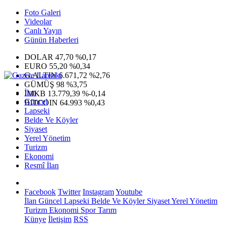
Foto Galeri
Videolar
Canlı Yayın
Günün Haberleri
DOLAR
47,70
%0,17
EURO
55,20
%0,34
G.ALTIN
6.671,72
%2,76
GÜMÜŞ
98
%3,75
İlan
IMKB
13.779,39
%-0,14
Güncel
BITCOIN
64.993
%0,43
Lapseki
Belde Ve Köyler
Siyaset
Yerel Yönetim
Turizm
Ekonomi
Resmî İlan
Facebook
Twitter
Instagram
Youtube
İlan
Güncel
Lapseki
Belde Ve Köyler
Siyaset
Yerel Yönetim
Turizm
Ekonomi
Spor
Tarım
Künye
İletişim
RSS