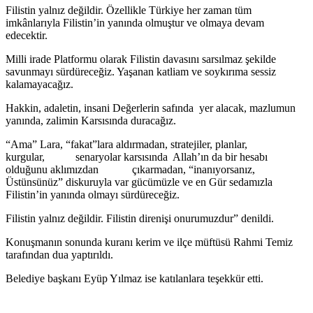
Filistin yalnız değildir. Özellikle Türkiye her zaman tüm
imkânlarıyla Filistin’in yanında olmuştur ve olmaya devam
edecektir.
Milli irade Platformu olarak Filistin davasını sarsılmaz şekilde
savunmayı sürdüreceğiz. Yaşanan katliam ve soykırıma sessiz
kalamayacağız.
Hakkin, adaletin, insani Değerlerin safında yer alacak, mazlumun
yanında, zalimin Karsısında duracağız.
“Ama” Lara, “fakat”lara aldırmadan, stratejiler, planlar,
kurgular, senaryolar karsısında Allah’ın da bir hesabı
olduğunu aklımızdan çıkarmadan, “inanıyorsanız,
Üstünsünüz” diskuruyla var gücümüzle ve en Gür sedamızla
Filistin’in yanında olmayı sürdüreceğiz.
Filistin yalnız değildir. Filistin direnişi onurumuzdur” denildi.
Konuşmanın sonunda kuranı kerim ve ilçe müftüsü Rahmi Temiz
tarafından dua yaptırıldı.
Belediye başkanı Eyüp Yılmaz ise katılanlara teşekkür etti.