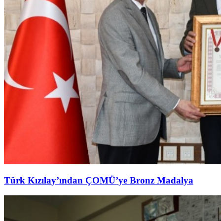
Türk Kızılay’ından ÇOMÜ’ye Bronz Madalya