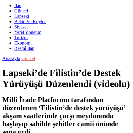
İlan
Güncel
Lapseki
Belde Ve Köyler
Siyaset
Yerel Yönetim
Turizm
Ekonomi
Resmî İlan
Anasayfa
Güncel
Lapseki’de Filistin’de Destek
Yürüyüşü Düzenlendi (videolu)
Milli İrade Platformu tarafından
düzenlenen ‘Filistin’de destek yürüyüşü’
akşam saatlerinde çarşı meydanında
başlayıp sahilde şehitler camii önünde
sona erdi.