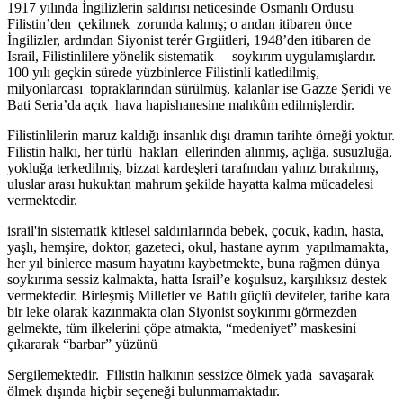
1917 yılında İngilizlerin saldırısı neticesinde Osmanlı Ordusu
Filistin’den çekilmek zorunda kalmış; o andan itibaren önce
İngilizler, ardından Siyonist terér Grgiitleri, 1948’den itibaren de
Israil, Filistinlilere yönelik sistematik soykırım uygulamışlardır.
100 yılı geçkin sürede yüzbinlerce Filistinli katledilmiş,
milyonlarcası topraklarından sürülmüş, kalanlar ise Gazze Şeridi ve
Bati Seria’da açık hava hapishanesine mahkûm edilmişlerdir.
Filistinlilerin maruz kaldığı insanlık dışı dramın tarihte örneği yoktur.
Filistin halkı, her türlü hakları ellerinden alınmış, açlığa, susuzluğa,
yokluğa terkedilmiş, bizzat kardeşleri tarafından yalnız bırakılmış,
uluslar arası hukuktan mahrum şekilde hayatta kalma mücadelesi
vermektedir.
israil'in sistematik kitlesel saldırılarında bebek, çocuk, kadın, hasta,
yaşlı, hemşire, doktor, gazeteci, okul, hastane ayrım yapılmamakta,
her yıl binlerce masum hayatını kaybetmekte, buna rağmen dünya
soykırıma sessiz kalmakta, hatta Israil’e koşulsuz, karşılıksız destek
vermektedir. Birleşmiş Milletler ve Batılı güçlü deviteler, tarihe kara
bir leke olarak kazınmakta olan Siyonist soykırımı görmezden
gelmekte, tüm ilkelerini çöpe atmakta, “medeniyet” maskesini
çıkararak “barbar” yüzünü
Sergilemektedir. Filistin halkının sessizce ölmek yada savaşarak
ölmek dışında hiçbir seçeneği bulunmamaktadır.