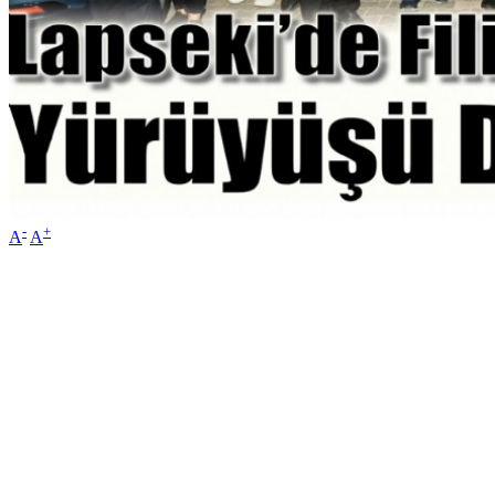
-
+
A
A