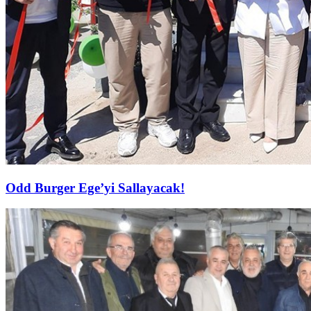
Odd Burger Ege’yi Sallayacak!