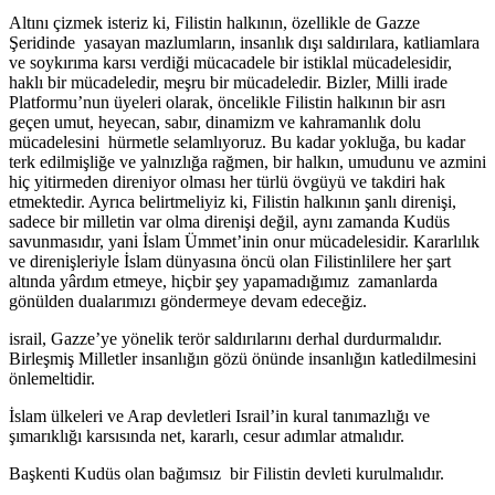
Altını çizmek isteriz ki, Filistin halkının, özellikle de Gazze
Şeridinde yasayan mazlumların, insanlık dışı saldırılara, katliamlara
ve soykırıma karsı verdiği mücacadele bir istiklal mücadelesidir,
haklı bir mücadeledir, meşru bir mücadeledir. Bizler, Milli irade
Platformu’nun üyeleri olarak, öncelikle Filistin halkının bir asrı
geçen umut, heyecan, sabır, dinamizm ve kahramanlık dolu
mücadelesini hürmetle selamlıyoruz. Bu kadar yokluğa, bu kadar
terk edilmişliğe ve yalnızlığa rağmen, bir halkın, umudunu ve azmini
hiç yitirmeden direniyor olması her türlü övgüyü ve takdiri hak
etmektedir. Ayrıca belirtmeliyiz ki, Filistin halkının şanlı direnişi,
sadece bir milletin var olma direnişi değil, aynı zamanda Kudüs
savunmasıdır, yani İslam Ümmet’inin onur mücadelesidir. Kararlılık
ve direnişleriyle İslam dünyasına öncü olan Filistinlilere her şart
altında yârdım etmeye, hiçbir şey yapamadığımız zamanlarda
gönülden dualarımızı göndermeye devam edeceğiz.
israil, Gazze’ye yönelik terör saldırılarını derhal durdurmalıdır.
Birleşmiş Milletler insanlığın gözü önünde insanlığın katledilmesini
önlemeltidir.
İslam ülkeleri ve Arap devletleri Israil’in kural tanımazlığı ve
şımarıklığı karsısında net, kararlı, cesur adımlar atmalıdır.
Başkenti Kudüs olan bağımsız bir Filistin devleti kurulmalıdır.