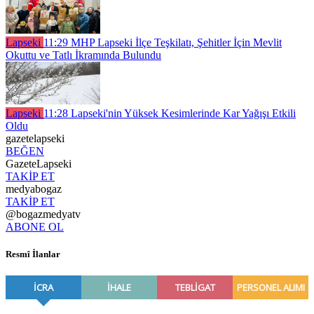
Lapseki
11:29
MHP Lapseki İlçe Teşkilatı, Şehitler İçin Mevlit
Okuttu ve Tatlı İkramında Bulundu
Lapseki
11:28
Lapseki'nin Yüksek Kesimlerinde Kar Yağışı Etkili
Oldu
gazetelapseki
BEĞEN
GazeteLapseki
TAKİP ET
medyabogaz
TAKİP ET
@bogazmedyatv
ABONE OL
Resmî İlanlar