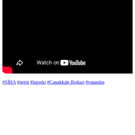
#SİHA
#gemi
#lapseki
#Çanakkale Boğazı
#vatandaş