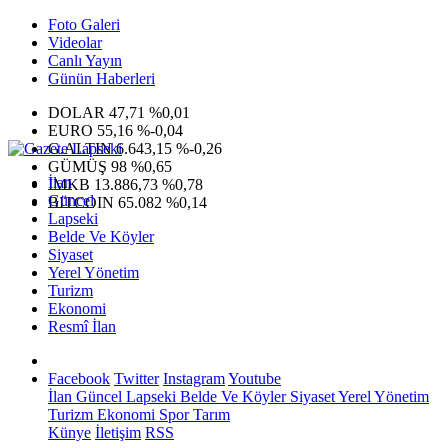
Foto Galeri
Videolar
Canlı Yayın
Günün Haberleri
DOLAR
47,71
%0,01
EURO
55,16
%-0,04
G.ALTIN
6.643,15
%-0,26
GÜMÜŞ
98
%0,65
İlan
IMKB
13.886,73
%0,78
Güncel
BITCOIN
65.082
%0,14
Lapseki
Belde Ve Köyler
Siyaset
Yerel Yönetim
Turizm
Ekonomi
Resmî İlan
Facebook
Twitter
Instagram
Youtube
İlan
Güncel
Lapseki
Belde Ve Köyler
Siyaset
Yerel Yönetim
Turizm
Ekonomi
Spor
Tarım
Künye
İletişim
RSS