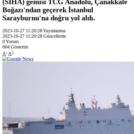
(SİHA) gemisi TCG Anadolu, Çanakkale
Boğazı'ndan geçerek İstanbul
Sarayburnu'na doğru yol aldı.
2023-10-27 11:20:28
Yayınlanma
2023-10-27 11:20:28
Güncelleme
0
Yorum
604
Gösterim
-
+
A
A