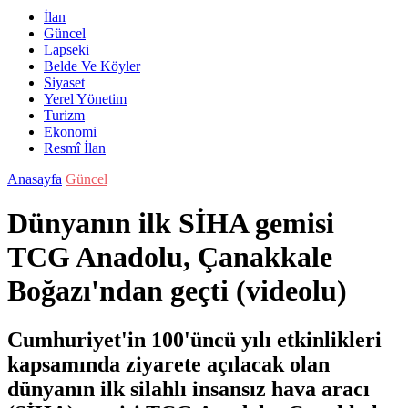
İlan
Güncel
Lapseki
Belde Ve Köyler
Siyaset
Yerel Yönetim
Turizm
Ekonomi
Resmî İlan
Anasayfa
Güncel
Dünyanın ilk SİHA gemisi
TCG Anadolu, Çanakkale
Boğazı'ndan geçti (videolu)
Cumhuriyet'in 100'üncü yılı etkinlikleri
kapsamında ziyarete açılacak olan
dünyanın ilk silahlı insansız hava aracı