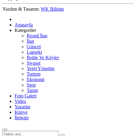
Yazılım & Tasarım:
WK Bilişim
Anasayfa
Kategoriler
Resmî İlan
İlan
Güncel
Lapseki
Belde Ve Köyler
Siyaset
Yerel Yönetim
Turizm
Ekonomi
Spor
Tarım
Foto Galeri
Video
Yazarlar
Künye
İletişim