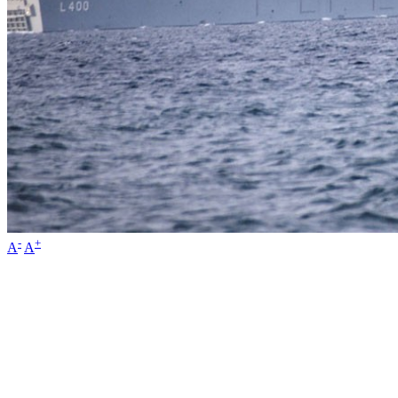
-
+
A
A