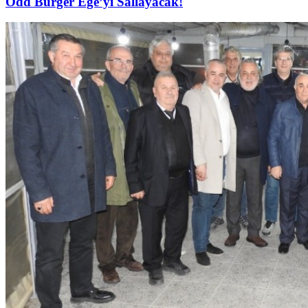
Odd Burger Ege’yi Sallayacak!