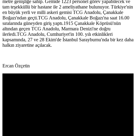
metre genişliğe sahip. Gemide 1223 personel görev yapabilecek ve
tam teşekküllü bir hastane ile 2 ameliyathane bulunuyor. Türkiye'nin
en büyük yerli ve milli askeri gemisi TCG Anadolu, Çanakkale
Boğazı'ndan geçti.TCG Anadolu, Çanakkale Boğazı'na saat 16.00
sıralarında güneyden giriş yaptı.1915 Çanakkale Köprüsü'nün
altından geçen TCG Anadolu, Marmara Denizi'ne doğru
ilerledi.TCG Anadolu, Cumhuriyet'in 100. yılı etkinlikleri
kapsamında, 27 ve 28 Ekim'de İstanbul Sarayburnu'nda bir kez daha
halkın ziyaretine açılacak.
Ercan Özçetin