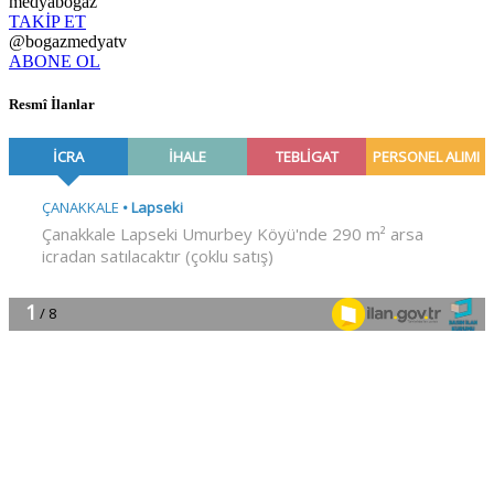
medyabogaz
TAKİP ET
@bogazmedyatv
ABONE OL
Resmî İlanlar