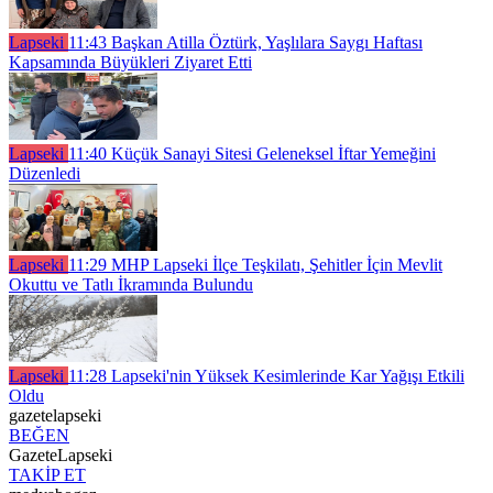
Lapseki
11:43
Başkan Atilla Öztürk, Yaşlılara Saygı Haftası
Kapsamında Büyükleri Ziyaret Etti
Lapseki
11:40
Küçük Sanayi Sitesi Geleneksel İftar Yemeğini
Düzenledi
Lapseki
11:29
MHP Lapseki İlçe Teşkilatı, Şehitler İçin Mevlit
Okuttu ve Tatlı İkramında Bulundu
Lapseki
11:28
Lapseki'nin Yüksek Kesimlerinde Kar Yağışı Etkili
Oldu
gazetelapseki
BEĞEN
GazeteLapseki
TAKİP ET