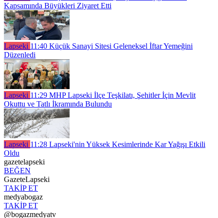
Kapsamında Büyükleri Ziyaret Etti
Lapseki
11:40
Küçük Sanayi Sitesi Geleneksel İftar Yemeğini
Düzenledi
Lapseki
11:29
MHP Lapseki İlçe Teşkilatı, Şehitler İçin Mevlit
Okuttu ve Tatlı İkramında Bulundu
Lapseki
11:28
Lapseki'nin Yüksek Kesimlerinde Kar Yağışı Etkili
Oldu
gazetelapseki
BEĞEN
GazeteLapseki
TAKİP ET
medyabogaz
TAKİP ET
@bogazmedyatv