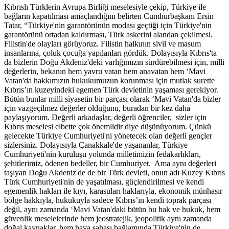
Kıbrıslı Türklerin Avrupa Birliği meselesiyle çekip, Türkiye ile
bağların kapatılması amaçlandığını belirten Cumhurbaşkanı Ersin
Tatar, “Türkiye'nin garantörünün modası geçtiği için Türkiye'nin
garantörünü ortadan kaldırması, Türk askerini alandan çekilmesi.
Filistin'de olayları görüyoruz. Filistin halkının sivil ve masum
insanlarına, çoluk çocuğa yapılanları gördük. Dolayısıyla Kıbrıs'ta
da bizlerin Doğu Akdeniz'deki varlığımızın sürdürebilmesi için, milli
değerlerin, bekanın hem yavru vatan hem anavatan hem ‘Mavi
Vatan'da hakkımızın hukukumuzun korunması için mutlak surette
Kıbrıs’ın kuzeyindeki egemen Türk devletinin yaşaması gerekiyor.
Bütün bunlar milli siyasetin bir parçası olarak ‘Mavi Vatan'da bizler
için vazgeçilmez değerler olduğunu, buradan bir kez daha
paylaşıyorum. Değerli arkadaşlar, değerli öğrenciler, sizler için
Kıbrıs meselesi elbette çok önemlidir diye düşünüyorum. Çünkü
gelecekte Türkiye Cumhuriyeti'ni yönetecek olan değerli gençler
sizlersiniz. Dolayısıyla Çanakkale'de yaşananlar, Türkiye
Cumhuriyeti'nin kuruluşu yolunda milletimizin fedakarlıkları,
şehitlerimiz, ödenen bedeller, bir Cumhuriyet. Ama aynı değerleri
taşıyan Doğu Akdeniz'de de bir Türk devleti, onun adı Kuzey Kıbrıs
Türk Cumhuriyeti'nin de yaşatılması, güçlendirilmesi ve kendi
egemenlik hakları ile kıyı, karasuları haklarıyla, ekonomik münhasır
bölge hakkıyla, hukukuyla sadece Kıbrıs’ın kendi toprak parçası
değil, aynı zamanda ‘Mavi Vatan'daki bütün bu hak ve hukuk, hem
güvenlik meselelerinde hem jeostratejik, jeopolitik aynı zamanda
doğal kaynaklar, hem hava sahası bağlamında Türkiye'nin de