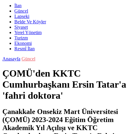
İlan
Güncel
Lapseki
Belde Ve Köyler
Siyaset
Yerel Yönetim
Turizm
Ekonomi
Resmî İlan
Anasayfa
Güncel
ÇOMÜ'den KKTC
Cumhurbaşkanı Ersin Tatar'a
'fahri doktora'
Çanakkale Onsekiz Mart Üniversitesi
(ÇOMÜ) 2023-2024 Eğitim Öğretim
Akademik Yıl Açılışı ve KKTC