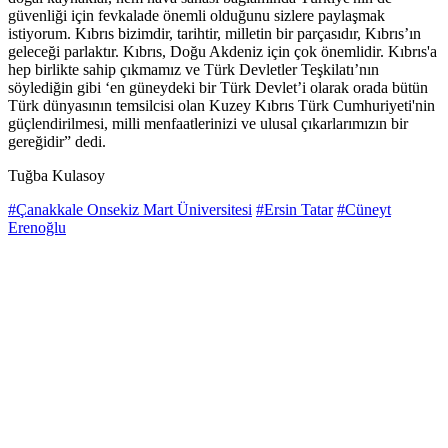
güvenliği için fevkalade önemli olduğunu sizlere paylaşmak
istiyorum. Kıbrıs bizimdir, tarihtir, milletin bir parçasıdır, Kıbrıs’ın
geleceği parlaktır. Kıbrıs, Doğu Akdeniz için çok önemlidir. Kıbrıs'a
hep birlikte sahip çıkmamız ve Türk Devletler Teşkilatı’nın
söylediğin gibi ‘en güneydeki bir Türk Devlet’i olarak orada bütün
Türk dünyasının temsilcisi olan Kuzey Kıbrıs Türk Cumhuriyeti'nin
güçlendirilmesi, milli menfaatlerinizi ve ulusal çıkarlarımızın bir
gereğidir” dedi.
Tuğba Kulasoy
#Çanakkale Onsekiz Mart Üniversitesi
#Ersin Tatar
#Cüneyt
Erenoğlu