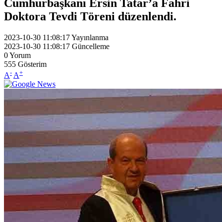
Cumhurbaşkanı Ersin Tatar’a Fahri
Doktora Tevdi Töreni düzenlendi.
2023-10-30 11:08:17
Yayınlanma
2023-10-30 11:08:17
Güncelleme
0
Yorum
555
Gösterim
-
+
A
A