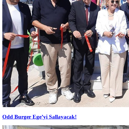
Odd Burger Ege’yi Sallayacak!