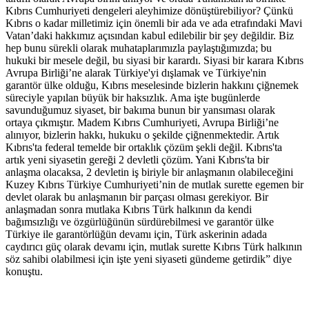
Kıbrıs Cumhuriyeti dengeleri aleyhimize dönüştürebiliyor? Çünkü
Kıbrıs o kadar milletimiz için önemli bir ada ve ada etrafındaki Mavi
Vatan’daki hakkımız açısından kabul edilebilir bir şey değildir. Biz
hep bunu sürekli olarak muhataplarımızla paylaştığımızda; bu
hukuki bir mesele değil, bu siyasi bir karardı. Siyasi bir karara Kıbrıs
Avrupa Birliği’ne alarak Türkiye'yi dışlamak ve Türkiye'nin
garantör ülke olduğu, Kıbrıs meselesinde bizlerin hakkını çiğnemek
süreciyle yapılan büyük bir haksızlık. Ama işte bugünlerde
savunduğumuz siyaset, bir bakıma bunun bir yansıması olarak
ortaya çıkmıştır. Madem Kıbrıs Cumhuriyeti, Avrupa Birliği’ne
alınıyor, bizlerin hakkı, hukuku o şekilde çiğnenmektedir. Artık
Kıbrıs'ta federal temelde bir ortaklık çözüm şekli değil. Kıbrıs'ta
artık yeni siyasetin gereği 2 devletli çözüm. Yani Kıbrıs'ta bir
anlaşma olacaksa, 2 devletin iş biriyle bir anlaşmanın olabileceğini
Kuzey Kıbrıs Türkiye Cumhuriyeti’nin de mutlak surette egemen bir
devlet olarak bu anlaşmanın bir parçası olması gerekiyor. Bir
anlaşmadan sonra mutlaka Kıbrıs Türk halkının da kendi
bağımsızlığı ve özgürlüğünün sürdürebilmesi ve garantör ülke
Türkiye ile garantörlüğün devamı için, Türk askerinin adada
caydırıcı güç olarak devamı için, mutlak surette Kıbrıs Türk halkının
söz sahibi olabilmesi için işte yeni siyaseti gündeme getirdik” diye
konuştu.