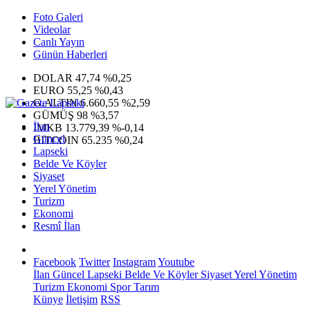
Foto Galeri
Videolar
Canlı Yayın
Günün Haberleri
DOLAR
47,74
%0,25
EURO
55,25
%0,43
G.ALTIN
6.660,55
%2,59
GÜMÜŞ
98
%3,57
İlan
IMKB
13.779,39
%-0,14
Güncel
BITCOIN
65.235
%0,24
Lapseki
Belde Ve Köyler
Siyaset
Yerel Yönetim
Turizm
Ekonomi
Resmî İlan
Facebook
Twitter
Instagram
Youtube
İlan
Güncel
Lapseki
Belde Ve Köyler
Siyaset
Yerel Yönetim
Turizm
Ekonomi
Spor
Tarım
Künye
İletişim
RSS