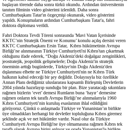
başlayan törende daha sonra türkü okundu. Ardından üniversitenin
tanıtım filminin video gösterimi izlenildi. Daha sonra
Cumhurbaşkanı Tatar'ın özgeçmişi okunarak, video gösterimi
yapıldı. Konuşmaların ardından Cumhurbaşkanı Tatar'a, fahri
doktora diploması verildi.
Fahri Doktora Tevdi Töreni sonrasında 'Mavi Vatan İçerisinde
KKTC’nin Stratejik Önemi ve Konumu’ konulu açılış dersini veren
KKTC Cumhurbaşkanı Ersin Tatar, Kıbrıs hükümetinin Avrupa
Birliği’ne alınmasının Türkiye Cumhuriyeti'ni Kıbrıs'tan çıkartmak
olduğunu ifade ederek, “Doğu Akdeniz'deki doğalgaz zenginlikleri,
jeostratejik, jeopolitik gelişmelerle; Doğu Akdeniz'in stratejik
öneminin arttığı bugünlerde, Türkiye'nin Doğu Akdeniz'den
dışlanması elbette ne Türkiye Cumhuriyeti'nin ne Kıbrıs Türk
halkının kabul edeceği bir şey değildir. Dolayısıyla biz özellikle
Annan Planı dediğimiz uluslararası kapsamlı Birleşmiş Devletlerin
2004 yılında hazırlayıp sunduğu bir plan. Bize yaratacağı sıkıntılara
rağmen bizlerin ‘evet’ demesi Rumların buna ‘hayır’ demesine
rağmen onların tek taraflı Avrupa Birliği’ne alınmalarıyla 1960
Kıbrıs Cumhuriyeti’nin kuruluş esaslarının ihlal edildiğini
görüyoruz. Çünkü o anlaşmada Türkiye ve Yunanistan’ın birlikte
üye olmadıkları herhangi bir devletler topluluğuna Kıbrıs giremez
şeklinde açık ve net hükümler vardır. Nasıl olur da Türkiye
Cumhuriyeti Avrupa Birliği'ne üye olmamasına rağmen Kıbrıs tek
taraflı olarak Avrupa birini anlıyor ve orada Yunanistan'la birlikte