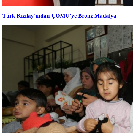
Türk Kızılay’ından ÇOMÜ’ye Bronz Madalya