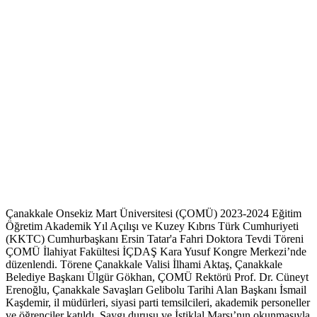
Çanakkale Onsekiz Mart Üniversitesi (ÇOMÜ) 2023-2024 Eğitim
Öğretim Akademik Yıl Açılışı ve Kuzey Kıbrıs Türk Cumhuriyeti
(KKTC) Cumhurbaşkanı Ersin Tatar'a Fahri Doktora Tevdi Töreni
ÇOMÜ İlahiyat Fakültesi İÇDAŞ Kara Yusuf Kongre Merkezi’nde
düzenlendi. Törene Çanakkale Valisi İlhami Aktaş, Çanakkale
Belediye Başkanı Ülgür Gökhan, ÇOMÜ Rektörü Prof. Dr. Cüneyt
Erenoğlu, Çanakkale Savaşları Gelibolu Tarihi Alan Başkanı İsmail
Kaşdemir, il müdürleri, siyasi parti temsilcileri, akademik personeller
ve öğrenciler katıldı. Saygı duruşu ve İstiklal Marşı’nın okunmasıyla