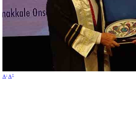
-
+
A
A