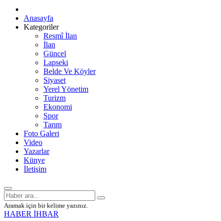
Anasayfa
Kategoriler
Resmî İlan
İlan
Güncel
Lapseki
Belde Ve Köyler
Siyaset
Yerel Yönetim
Turizm
Ekonomi
Spor
Tarım
Foto Galeri
Video
Yazarlar
Künye
İletişim
Aramak için bir kelime yazınız.
HABER İHBAR