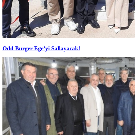
Odd Burger Ege’yi Sallayacak!