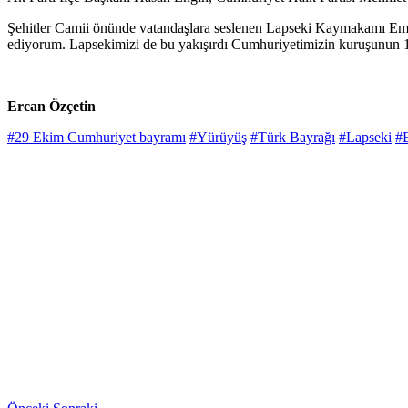
Şehitler Camii önünde vatandaşlara seslenen Lapseki Kaymakamı Emre Öz
ediyorum. Lapsekimizi de bu yakışırdı Cumhuriyetimizin kuruşunun 10
Ercan Özçetin
#29 Ekim Cumhuriyet bayramı
#Yürüyüş
#Türk Bayrağı
#Lapseki
#