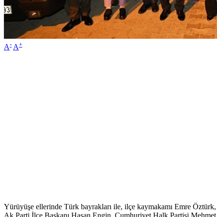
-
+
A
A
Yürüyüşe ellerinde Türk bayrakları ile, ilçe kaymakamı Emre Öztü
Ak Parti İlçe Başkanı Hasan Engin, Cumhuriyet Halk Partisi Mehmet Sela