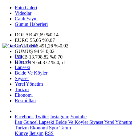
Foto Galeri
Videolar
Canlı Yayın
Günün Haberleri
DOLAR
47,69
%0,14
EURO
55,05
%0,07
G.ALTIN
6.491,26
%-0,02
GÜMÜŞ
94
%-0,02
İlan
IMKB
13.798,82
%0,70
Güncel
BITCOIN
64.372
%-0,51
Lapseki
Belde Ve Köyler
Siyaset
Yerel Yönetim
Turizm
Ekonomi
Resmî İlan
Facebook
Twitter
Instagram
Youtube
İlan
Güncel
Lapseki
Belde Ve Köyler
Siyaset
Yerel Yönetim
Turizm
Ekonomi
Spor
Tarım
Künye
İletişim
RSS