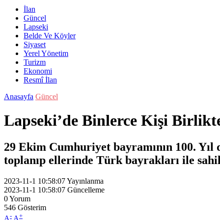
İlan
Güncel
Lapseki
Belde Ve Köyler
Siyaset
Yerel Yönetim
Turizm
Ekonomi
Resmî İlan
Anasayfa
Güncel
Lapseki’de Binlerce Kişi Birlik
29 Ekim Cumhuriyet bayramının 100. Yıl 
toplanıp ellerinde Türk bayrakları ile sa
2023-11-1 10:58:07
Yayınlanma
2023-11-1 10:58:07
Güncelleme
0
Yorum
546
Gösterim
-
+
A
A