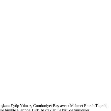
e başkanı Eyüp Yılmaz, Cumhuriyet Başsavcısı Mehmet Emrah Toprak,
 birlikte ellerinde Türk bayrakları ile birlikte yürüdüler.