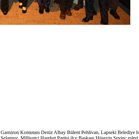
rk, Garnizon Komutanı Deniz Albay Bülent Pehlivan, Lapseki Belediy
msız, Milliyetçi Hareket Partisi ilçe Başkanı Hüseyin Sevinç eşleri ile