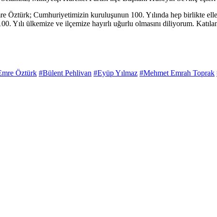
türk; Cumhuriyetimizin kuruluşunun 100. Yılında hep birlikte ellerimiz
0. Yılı ülkemize ve ilçemize hayırlı uğurlu olmasını diliyorum. Katıla
Emre Öztürk
#Bülent Pehlivan
#Eyüp Yılmaz
#Mehmet Emrah Toprak