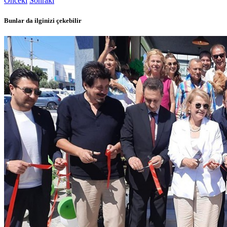
Önceki
Sonraki
Bunlar da ilginizi çekebilir