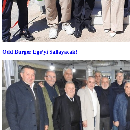
Odd Burger Ege’yi Sallayacak!