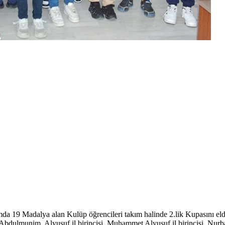
a 19 Madalya alan Kulüp öğrencileri takım halinde 2.lik Kupasını eld
bdulmunim Alyusuf il birincisi ,Muhammet Alyusuf il birincisi ,Nurban