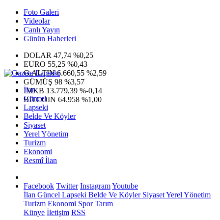
Foto Galeri
Videolar
Canlı Yayın
Günün Haberleri
DOLAR
47,74
%0,25
EURO
55,25
%0,43
G.ALTIN
6.660,55
%2,59
GÜMÜŞ
98
%3,57
İlan
IMKB
13.779,39
%-0,14
Güncel
BITCOIN
64.958
%1,00
Lapseki
Belde Ve Köyler
Siyaset
Yerel Yönetim
Turizm
Ekonomi
Resmî İlan
Facebook
Twitter
Instagram
Youtube
İlan
Güncel
Lapseki
Belde Ve Köyler
Siyaset
Yerel Yönetim
Turizm
Ekonomi
Spor
Tarım
Künye
İletişim
RSS