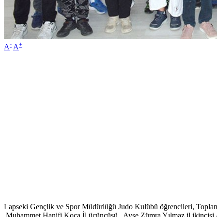
-
+
A
A
Lapseki Gençlik ve Spor Müdürlüğü Judo Kulübü öğrencileri, Toplamd
.Muhammet Hanifi Koca İl üçüncüsü , Ayşe Zümra Yılmaz il ikincisi A