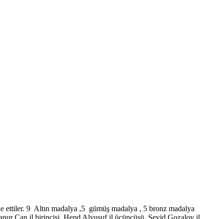
e ettiler. 9 Altın madalya ,5 gümüş madalya , 5 bronz madalya
ur Can il birincisi ,Hend Alyusuf il üçüncüsü ,Seyid Gozalov il