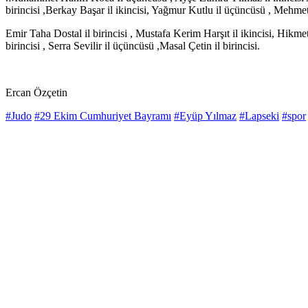
birincisi ,Berkay Başar il ikincisi, Yağmur Kutlu il üçüncüsü , Mehmet 
Emir Taha Dostal il birincisi , Mustafa Kerim Harşıt il ikincisi, Hikm
birincisi , Serra Sevilir il üçüncüsü ,Masal Çetin il birincisi.
Ercan Özçetin
#Judo
#29 Ekim Cumhuriyet Bayramı
#Eyüp Yılmaz
#Lapseki
#spor