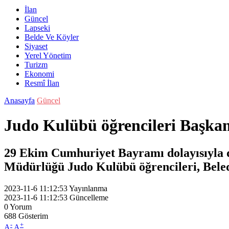
İlan
Güncel
Lapseki
Belde Ve Köyler
Siyaset
Yerel Yönetim
Turizm
Ekonomi
Resmî İlan
Anasayfa
Güncel
Judo Kulübü öğrencileri Başkan 
29 Ekim Cumhuriyet Bayramı dolayısıyla d
Müdürlüğü Judo Kulübü öğrencileri, Beled
2023-11-6 11:12:53
Yayınlanma
2023-11-6 11:12:53
Güncelleme
0
Yorum
688
Gösterim
-
+
A
A