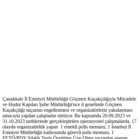
Çanakkale İl Emniyet Müdürlüğü Göçmen Kaçakçılığıyla Mücadele
ve Hudut Kapıları Şube Müdürlüğü'nce il genelinde Göçmen
Kaçakçılığı suçunun engellenmesi ve organizatörlerin yakalanması
amacıyla yapılan çalışmalar sürüyor. Bu kapsamda 20.09.2023 ve
31.10.2023 tarihlerinde gerçekleştirilen operasyonel çalışmalarda, 17
olayda organizatörlük yapan 1 emekli polis memuru, 1 İstanbul İl
Emniyet Müdürlüğü kadrosunda görevli polis memuru, 1
FETÖ/PDY Silahlı Terör Örgütüne Üye Olma suçundan aranan