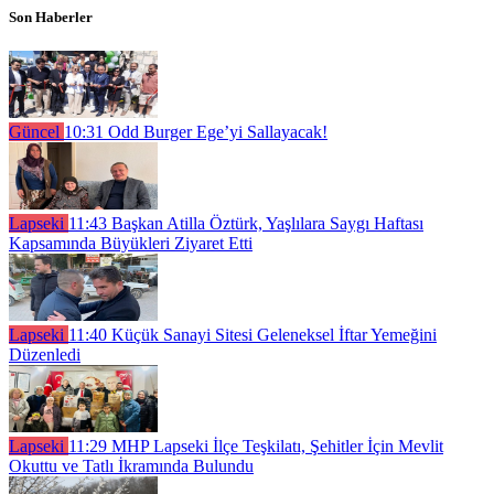
Son Haberler
Güncel
10:31
Odd Burger Ege’yi Sallayacak!
Lapseki
11:43
Başkan Atilla Öztürk, Yaşlılara Saygı Haftası
Kapsamında Büyükleri Ziyaret Etti
Lapseki
11:40
Küçük Sanayi Sitesi Geleneksel İftar Yemeğini
Düzenledi
Lapseki
11:29
MHP Lapseki İlçe Teşkilatı, Şehitler İçin Mevlit
Okuttu ve Tatlı İkramında Bulundu