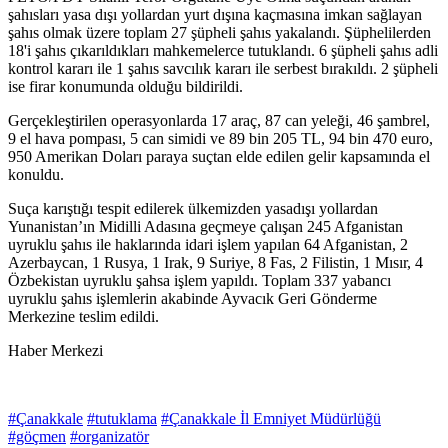
şahısları yasa dışı yollardan yurt dışına kaçmasına imkan sağlayan
şahıs olmak üzere toplam 27 şüpheli şahıs yakalandı. Şüphelilerden
18'i şahıs çıkarıldıkları mahkemelerce tutuklandı. 6 şüpheli şahıs adli
kontrol kararı ile 1 şahıs savcılık kararı ile serbest bırakıldı. 2 şüpheli
ise firar konumunda olduğu bildirildi.
Gerçekleştirilen operasyonlarda 17 araç, 87 can yeleği, 46 şambrel,
9 el hava pompası, 5 can simidi ve 89 bin 205 TL, 94 bin 470 euro,
950 Amerikan Doları paraya suçtan elde edilen gelir kapsamında el
konuldu.
Suça karıştığı tespit edilerek ülkemizden yasadışı yollardan
Yunanistan’ın Midilli Adasına geçmeye çalışan 245 Afganistan
uyruklu şahıs ile haklarında idari işlem yapılan 64 Afganistan, 2
Azerbaycan, 1 Rusya, 1 Irak, 9 Suriye, 8 Fas, 2 Filistin, 1 Mısır, 4
Özbekistan uyruklu şahsa işlem yapıldı. Toplam 337 yabancı
uyruklu şahıs işlemlerin akabinde Ayvacık Geri Gönderme
Merkezine teslim edildi.
Haber Merkezi
#Çanakkale
#tutuklama
#Çanakkale İl Emniyet Müdürlüğü
#göçmen
#organizatör