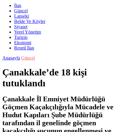
İlan
Güncel
Lapseki
Belde Ve Köyler
Siyaset
Yerel Yönetim
Turizm
Ekonomi
Resmî İlan
Anasayfa
Güncel
Çanakkale’de 18 kişi
tutuklandı
Çanakkale İl Emniyet Müdürlüğü
Göçmen Kaçakçılığıyla Mücadele ve
Hudut Kapıları Şube Müdürlüğü
tarafından il genelinde göçmen
kaçakçılığı suçunun engellenmesi ve