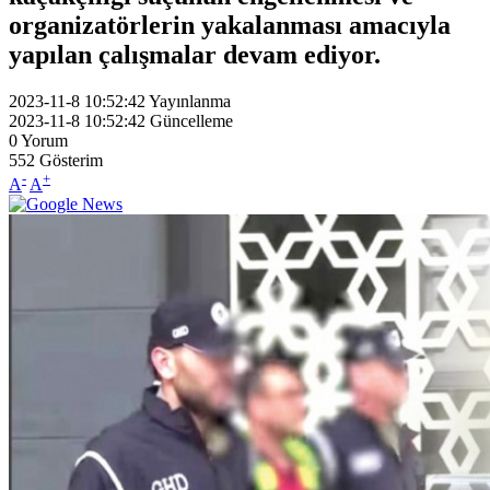
organizatörlerin yakalanması amacıyla
yapılan çalışmalar devam ediyor.
2023-11-8 10:52:42
Yayınlanma
2023-11-8 10:52:42
Güncelleme
0
Yorum
552
Gösterim
-
+
A
A