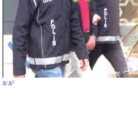
-
+
A
A