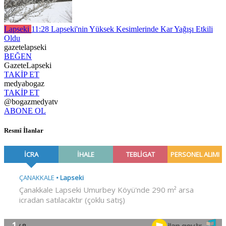
Lapseki
11:28
Lapseki'nin Yüksek Kesimlerinde Kar Yağışı Etkili
Oldu
gazetelapseki
BEĞEN
GazeteLapseki
TAKİP ET
medyabogaz
TAKİP ET
@bogazmedyatv
ABONE OL
Resmî İlanlar