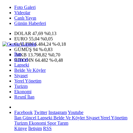
Foto Galeri
Videolar
Canlı Yayın
Günün Haberleri
DOLAR
47,69
%0,13
EURO
55,04
%0,05
G.ALTIN
6.484,24
%-0,18
GÜMÜŞ
94
%-0,83
İlan
IMKB
13.798,82
%0,70
Güncel
BITCOIN
64.482
%-0,48
Lapseki
Belde Ve Köyler
Siyaset
Yerel Yönetim
Turizm
Ekonomi
Resmî İlan
Facebook
Twitter
Instagram
Youtube
İlan
Güncel
Lapseki
Belde Ve Köyler
Siyaset
Yerel Yönetim
Turizm
Ekonomi
Spor
Tarım
Künye
İletişim
RSS