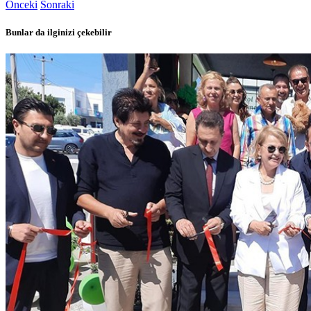
Önceki
Sonraki
Bunlar da ilginizi çekebilir