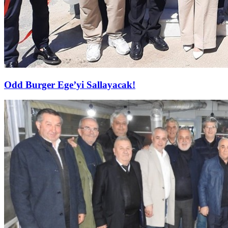
Odd Burger Ege’yi Sallayacak!