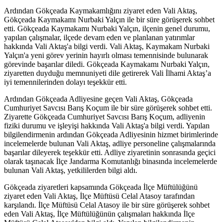
Ardından Gökçeada Kaymakamlığını ziyaret eden Vali Aktaş,
Gökçeada Kaymakamı Nurbaki Yalçın ile bir süre görüşerek sohbet
etti. Gökçeada Kaymakamı Nurbaki Yalçın, ilçenin genel durumu,
yapılan çalışmalar, ilçede devam eden ve planlanan yatırımlar
hakkında Vali Aktaş'a bilgi verdi. Vali Aktaş, Kaymakam Nurbaki
Yalçın'a yeni görev yerinin hayırlı olması temennisinde bulunarak
görevinde başarılar diledi. Gökçeada Kaymakamı Nurbaki Yalçın,
ziyaretten duyduğu memnuniyeti dile getirerek Vali İlhami Aktaş’a
iyi temennilerinden dolayı teşekkür etti.
Ardından Gökçeada Adliyesine geçen Vali Aktaş, Gökçeada
Cumhuriyet Savcısı Barış Koçum ile bir süre görüşerek sohbet etti.
Ziyarette Gökçeada Cumhuriyet Savcısı Barış Koçum, adliyenin
fiziki durumu ve işleyişi hakkında Vali Aktaş'a bilgi verdi. Yapılan
bilgilendirmenin ardından Gökçeada Adliyesinin hizmet birimlerinde
incelemelerde bulunan Vali Aktaş, adliye personeline çalışmalarında
başarılar dileyerek teşekkür etti. Adliye ziyaretinin sonrasında geçici
olarak taşınacak İlçe Jandarma Komutanlığı binasında incelemelerde
bulunan Vali Aktaş, yetkililerden bilgi aldı.
Gökçeada ziyaretleri kapsamında Gökçeada İlçe Müftülüğünü
ziyaret eden Vali Aktaş, İlçe Müftüsü Celal Atasoy tarafından
karşılandı. İlçe Müftüsü Celal Atasoy ile bir süre görüşerek sohbet
eden Vali Aktaş, İlçe Müftülüğünün çalışmaları hakkında İlçe