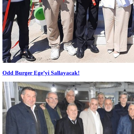
Odd Burger Ege’yi Sallayacak!