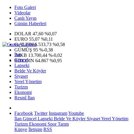
Foto Galeri
Videolar
Canlı Yayın
Günün Haberleri
DOLAR
47,60
%0,07
EURO
55,07
%0,11
G.ALTIN
6.533,73
%0,58
GÜMÜŞ
95
%-0,38
İlan
IMKB
13.700,44
%-0,02
Güncel
BITCOIN
64.867
%0,95
Lapseki
Belde Ve Köyler
Siyaset
Yerel Yönetim
Turizm
Ekonomi
Resmî İlan
Facebook
Twitter
Instagram
Youtube
İlan
Güncel
Lapseki
Belde Ve Köyler
Siyaset
Yerel Yönetim
Turizm
Ekonomi
Spor
Tarım
Künye
İletişim
RSS