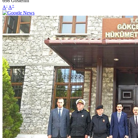
698
Gösterim
-
+
A
A