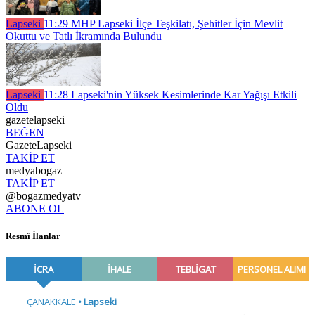
Lapseki
11:29
MHP Lapseki İlçe Teşkilatı, Şehitler İçin Mevlit
Okuttu ve Tatlı İkramında Bulundu
Lapseki
11:28
Lapseki'nin Yüksek Kesimlerinde Kar Yağışı Etkili
Oldu
gazetelapseki
BEĞEN
GazeteLapseki
TAKİP ET
medyabogaz
TAKİP ET
@bogazmedyatv
ABONE OL
Resmî İlanlar