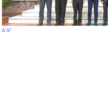
-
+
A
A