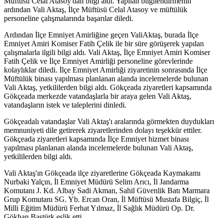
Müftüsü Celal Atasoy'dan bilgi aldı. Yapılan bilgilendirmenin
ardından Vali Aktaş, İlçe Müftüsü Celal Atasoy ve müftülük
personeline çalışmalarında başarılar diledi.
Ardından İlçe Emniyet Amirliğine geçen ValiAktaş, burada İlçe
Emniyet Amiri Komiser Fatih Çelik ile bir süre görüşerek yapılan
çalışmalarla ilgili bilgi aldı. Vali Aktaş, İlçe Emniyet Amiri Komiser
Fatih Çelik ve İlçe Emniyet Amirliği personeline görevlerinde
kolaylıklar diledi. İlçe Emniyet Amirliği ziyaretinin sonrasında İlçe
Müftülük binası yapılması planlanan alanda incelemelerde bulunan
Vali Aktaş, yetkililerden bilgi aldı. Gökçeada ziyaretleri kapsamında
Gökçeada merkezde vatandaşlarla bir araya gelen Vali Aktaş,
vatandaşların istek ve taleplerini dinledi.
Gökçeadalı vatandaşlar Vali Aktaş'ı aralarında görmekten duydukları
memnuniyeti dile getirerek ziyaretlerinden dolayı teşekkür ettiler.
Gökçeada ziyaretleri kapsamında İlçe Emniyet hizmet binası
yapılması planlanan alanda incelemelerde bulunan Vali Aktaş,
yetkililerden bilgi aldı.
Vali Aktaş'ın Gökçeada ilçe ziyaretlerine Gökçeada Kaymakamı
Nurbaki Yalçın, İl Emniyet Müdürü Selim Arıcı, İl Jandarma
Komutanı J. Kd. Albay Sadi Akman, Sahil Güvenlik Batı Marmara
Grup Komutanı SG. Yb. Ercan Oran, İl Müftüsü Mustafa Bilgiç, İl
Milli Eğitim Müdürü Ferhat Yılmaz, İl Sağlık Müdürü Op. Dr.
Gökhan Baştürk eşlik etti.