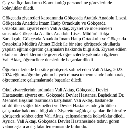
Çay ve İlçe Jandarma Komutanlığı personeline görevlerinde
kolaylıklar diledi.
Gökçeada ziyaretleri kapsamında Gökçeada Atatürk Anadolu Lisesi,
Gökçeada Anadolu İmam Hatip Ortaokulu ve Gökçeada
Ortaokulunu ziyaret eden Vali Aktaş, ziyaret ve incelemeleri
sırasında Gökçeada Atatürk Anadolu Lisesi Müdürü Tolga
Sarıakçalı, Gökçeada Anadolu İmam Hatip Ortaokulu ve Gökçeada
Ortaokulu Müdürü Ahmet Eldek ile bir süre görüşerek okullarda
yapılan eğitim öğretim çalışmaları hakkında bilgi aldı. Ziyaret edilen
okulların dersliklerini de gezerek öğrencilerle yakından ilgilenen
Vali Aktaş, öğrencilere derslerinde başarılar diledi.
Öğretmenlerle de bir süre görüşerek sohbet eden Vali Aktaş, 2023–
2024 eğitim–öğretim yılının hayırlı olması temennisinde bulunarak,
öğretmenlere çalışmalarında başarılar diledi.
Okul ziyaretlerinin ardından Vali Aktaş, Gökçeada Devlet
Hastanesini ziyaret etti. Gökçeada Devlet Hastanesi Başhekimi Dr.
Mehmet Başaran tarafından karşılanan Vali Aktaş, hastanede
sürdürülen sağlık hizmetleri ve Devlet Hastanesinde yürütülen
çalışmalar hakkında bilgi aldı. Ziyarette sağlık çalışanları ile bir süre
görüşerek sohbet eden Vali Aktaş, çalışmalarında kolaylıklar diledi.
Ayrıca, Vali Aktaş, Gökçeada Devlet Hastanesinde tedavi gören
vatandaşlara acil şifalar temennisinde bulundu.