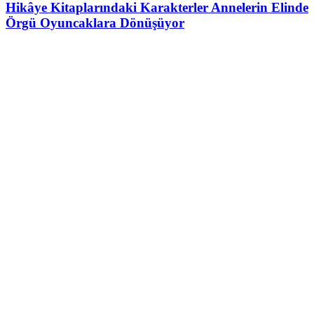
Hikâye Kitaplarındaki Karakterler Annelerin Elinde
Örgü Oyuncaklara Dönüşüyor