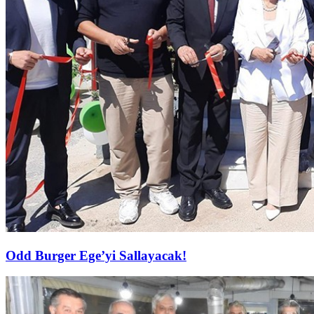
Odd Burger Ege’yi Sallayacak!