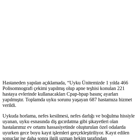
Hastaneden yapılan açıklamada, “Uyku Ünitemizde 1 yılda 466
Polisomnografi çekimi yapılmış olup apne teşhisi konulan 221
hastaya evlerinde kullanacakları Cpap-bpap basınç ayarları
yapılmıştır. Toplamda uyku sorunu yaşayan 687 hastamıza hizmet
verildi.
Uykuda horlama, nefes kesilmesi, nefes darlığı ve boğulma hissiyle
uyanan, uyku esnasında diş gıcırdatma gibi şikayetleri olan
hastalarımız ev ortamı hassasiyetinde oluşturulan özel odalarda
uyurken gece boyu kayıt işlemleri gerçekleştiriliyor. Kayıt edilen
sonuçlar ise daha sonra ilgili uzman hekim tarafından