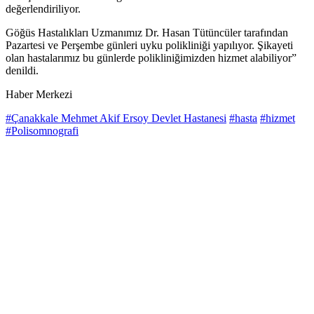
değerlendiriliyor.
Göğüs Hastalıkları Uzmanımız Dr. Hasan Tütüncüler tarafından
Pazartesi ve Perşembe günleri uyku polikliniği yapılıyor. Şikayeti
olan hastalarımız bu günlerde polikliniğimizden hizmet alabiliyor”
denildi.
Haber Merkezi
#Çanakkale Mehmet Akif Ersoy Devlet Hastanesi
#hasta
#hizmet
#Polisomnografi