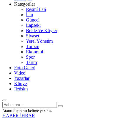
Kategoriler
Resmî İlan
İlan
Güncel
Lapseki
Belde Ve Köyler
Siyaset
Yerel Yönetim
Turizm
Ekonomi
Spor
Tarım
Foto Galeri
Video
Yazarlar
Künye
İletişim
Aramak için bir kelime yazınız.
HABER İHBAR