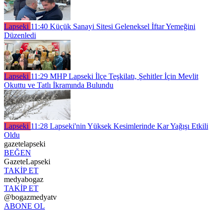
Lapseki
11:40
Küçük Sanayi Sitesi Geleneksel İftar Yemeğini
Düzenledi
Lapseki
11:29
MHP Lapseki İlçe Teşkilatı, Şehitler İçin Mevlit
Okuttu ve Tatlı İkramında Bulundu
Lapseki
11:28
Lapseki'nin Yüksek Kesimlerinde Kar Yağışı Etkili
Oldu
gazetelapseki
BEĞEN
GazeteLapseki
TAKİP ET
medyabogaz
TAKİP ET
@bogazmedyatv
ABONE OL