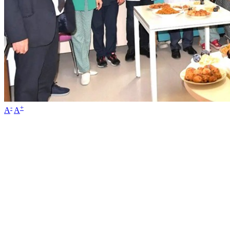
-
+
A
A