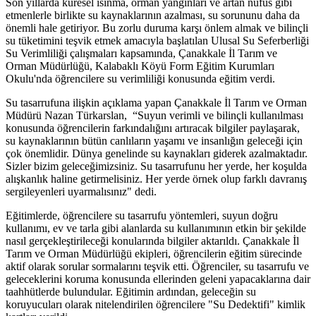
Son yıllarda küresel ısınma, orman yangınları ve artan nüfus gibi
etmenlerle birlikte su kaynaklarının azalması, su sorununu daha da
önemli hale getiriyor. Bu zorlu duruma karşı önlem almak ve bilinçli
su tüketimini teşvik etmek amacıyla başlatılan Ulusal Su Seferberliği
Su Verimliliği çalışmaları kapsamında, Çanakkale İl Tarım ve
Orman Müdürlüğü, Kalabaklı Köyü Form Eğitim Kurumları
Okulu'nda öğrencilere su verimliliği konusunda eğitim verdi.
Su tasarrufuna ilişkin açıklama yapan Çanakkale İl Tarım ve Orman
Müdürü Nazan Türkarslan, “Suyun verimli ve bilinçli kullanılması
konusunda öğrencilerin farkındalığını artıracak bilgiler paylaşarak,
su kaynaklarının bütün canlıların yaşamı ve insanlığın geleceği için
çok önemlidir. Dünya genelinde su kaynakları giderek azalmaktadır.
Sizler bizim geleceğimizsiniz. Su tasarrufunu her yerde, her koşulda
alışkanlık haline getirmelisiniz. Her yerde örnek olup farklı davranış
sergileyenleri uyarmalısınız" dedi.
Eğitimlerde, öğrencilere su tasarrufu yöntemleri, suyun doğru
kullanımı, ev ve tarla gibi alanlarda su kullanımının etkin bir şekilde
nasıl gerçekleştirileceği konularında bilgiler aktarıldı. Çanakkale İl
Tarım ve Orman Müdürlüğü ekipleri, öğrencilerin eğitim sürecinde
aktif olarak sorular sormalarını teşvik etti. Öğrenciler, su tasarrufu ve
geleceklerini koruma konusunda ellerinden geleni yapacaklarına dair
taahhütlerde bulundular. Eğitimin ardından, geleceğin su
koruyucuları olarak nitelendirilen öğrencilere "Su Dedektifi" kimlik