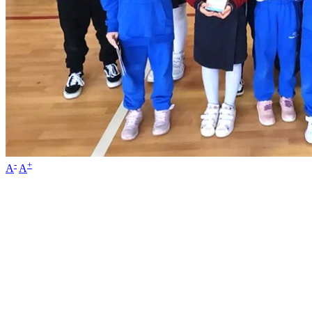
-
+
A
A