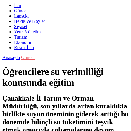
İlan
Güncel
Lapseki
Belde Ve Köyler
Siyaset
Yerel Yönetim
Turizm
Ekonomi
Resmî İlan
Anasayfa
Güncel
Öğrencilere su verimliliği
konusunda eğitim
Çanakkale İl Tarım ve Orman
Müdürlüğü, son yıllarda artan kuraklıkla
birlikte suyun öneminin giderek arttığı bu
dönemde bilinçli su tüketimini teşvik
etmek amacıyla çalışmalarına devam