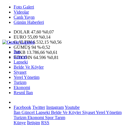
Foto Galeri
Videolar
Canlı Yayın
Günün Haberleri
DOLAR
47,60
%0,07
EURO
55,09
%0,14
G.ALTIN
6.532,15
%0,56
GÜMÜŞ
94
%-0,52
İlan
IMKB
13.786,66
%0,61
Güncel
BITCOIN
64.596
%0,81
Lapseki
Belde Ve Köyler
Siyaset
Yerel Yönetim
Turizm
Ekonomi
Resmî İlan
Facebook
Twitter
Instagram
Youtube
İlan
Güncel
Lapseki
Belde Ve Köyler
Siyaset
Yerel Yönetim
Turizm
Ekonomi
Spor
Tarım
Künye
İletişim
RSS