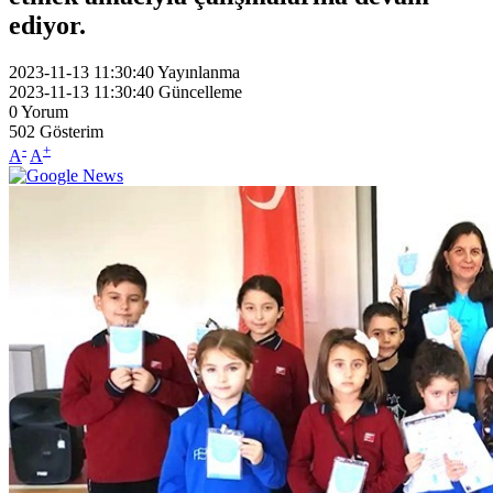
ediyor.
2023-11-13 11:30:40
Yayınlanma
2023-11-13 11:30:40
Güncelleme
0
Yorum
502
Gösterim
-
+
A
A