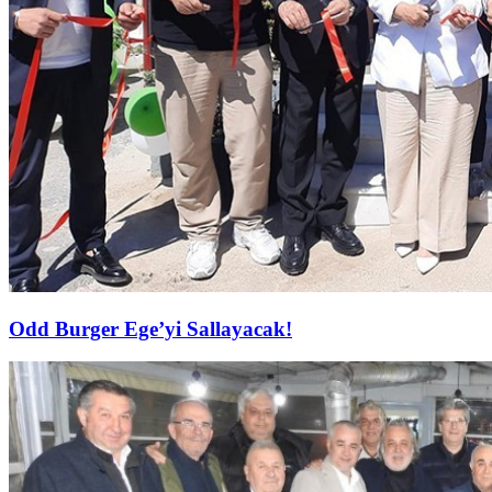
Odd Burger Ege’yi Sallayacak!