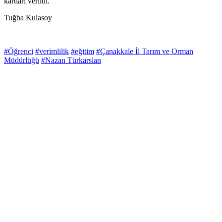
kartları verildi.
Tuğba Kulasoy
#Öğrenci
#verimlilik
#eğitim
#Çanakkale İl Tarım ve Orman
Müdürlüğü
#Nazan Türkarslan