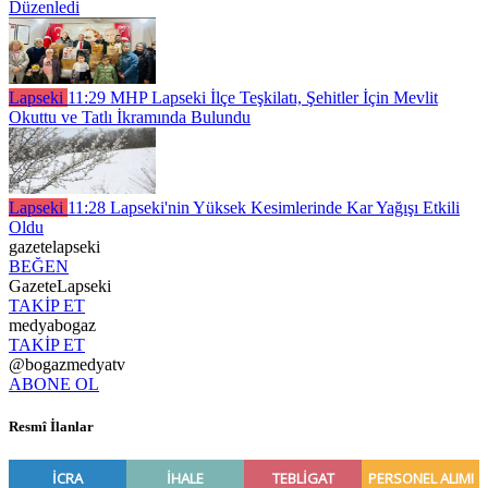
Düzenledi
Lapseki
11:29
MHP Lapseki İlçe Teşkilatı, Şehitler İçin Mevlit
Okuttu ve Tatlı İkramında Bulundu
Lapseki
11:28
Lapseki'nin Yüksek Kesimlerinde Kar Yağışı Etkili
Oldu
gazetelapseki
BEĞEN
GazeteLapseki
TAKİP ET
medyabogaz
TAKİP ET
@bogazmedyatv
ABONE OL
Resmî İlanlar