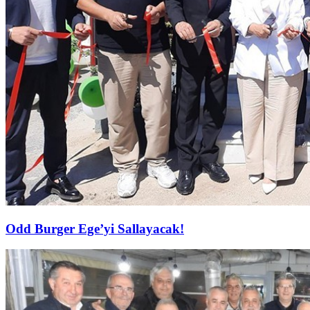
Odd Burger Ege’yi Sallayacak!