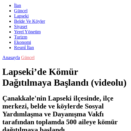
İlan
Güncel
Lapseki
Belde Ve Köyler
Siyaset
Yerel Yönetim
Turizm
Ekonomi
Resmî İlan
Anasayfa
Güncel
Lapseki’de Kömür
Dağıtılmaya Başlandı (videolu)
Çanakkale'nin Lapseki ilçesinde, ilçe
merkezi, belde ve köylerde Sosyal
Yardımlaşma ve Dayanışma Vakfı
tarafından toplamda 500 aileye kömür
dağıtılmaya başlandı.