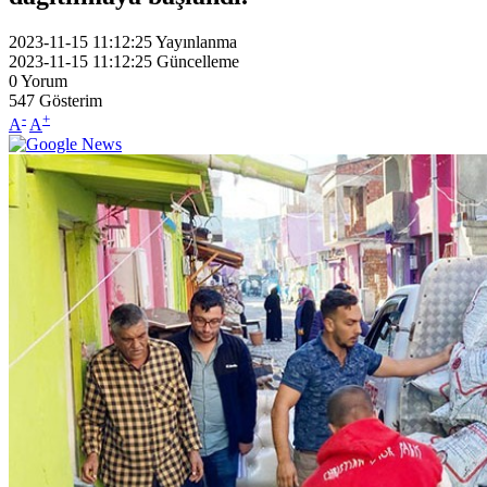
2023-11-15 11:12:25
Yayınlanma
2023-11-15 11:12:25
Güncelleme
0
Yorum
547
Gösterim
-
+
A
A