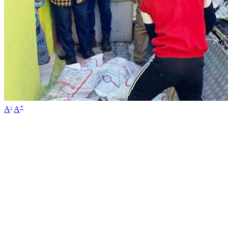
-
+
A
A