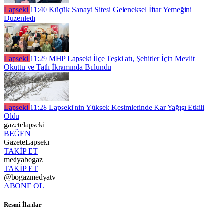
Lapseki
11:40
Küçük Sanayi Sitesi Geleneksel İftar Yemeğini
Düzenledi
Lapseki
11:29
MHP Lapseki İlçe Teşkilatı, Şehitler İçin Mevlit
Okuttu ve Tatlı İkramında Bulundu
Lapseki
11:28
Lapseki'nin Yüksek Kesimlerinde Kar Yağışı Etkili
Oldu
gazetelapseki
BEĞEN
GazeteLapseki
TAKİP ET
medyabogaz
TAKİP ET
@bogazmedyatv
ABONE OL
Resmî İlanlar