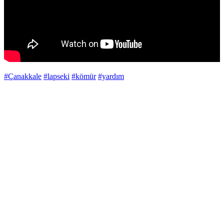
#Çanakkale
#lapseki
#kömür
#yardım