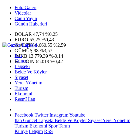
Foto Galeri
Videolar
Canlı Yayın
Günün Haberleri
DOLAR
47,74
%0,25
EURO
55,25
%0,43
G.ALTIN
6.660,55
%2,59
GÜMÜŞ
98
%3,57
İlan
IMKB
13.779,39
%-0,14
Güncel
BITCOIN
65.019
%0,42
Lapseki
Belde Ve Köyler
Siyaset
Yerel Yönetim
Turizm
Ekonomi
Resmî İlan
Facebook
Twitter
Instagram
Youtube
İlan
Güncel
Lapseki
Belde Ve Köyler
Siyaset
Yerel Yönetim
Turizm
Ekonomi
Spor
Tarım
Künye
İletişim
RSS