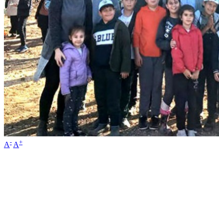
-
+
A
A