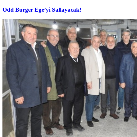
Odd Burger Ege’yi Sallayacak!