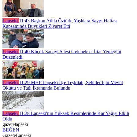
Lapseki
11:43
Başkan Atilla Öztürk, Yaşlılara Saygı Haftası
Kapsamında Büyükleri Ziyaret Etti
Lapseki
11:40
Küçük Sanayi Sitesi Geleneksel İftar Yemeğini
Düzenledi
Lapseki
11:29
MHP Lapseki İlçe Teşkilatı, Şehitler İçin Mevlit
Okuttu ve Tatlı İkramında Bulundu
Lapseki
11:28
Lapseki'nin Yüksek Kesimlerinde Kar Yağışı Etkili
Oldu
gazetelapseki
BEĞEN
GazeteLapseki