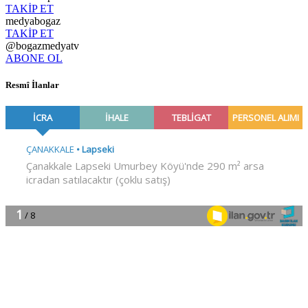
TAKİP ET
medyabogaz
TAKİP ET
@bogazmedyatv
ABONE OL
Resmî İlanlar