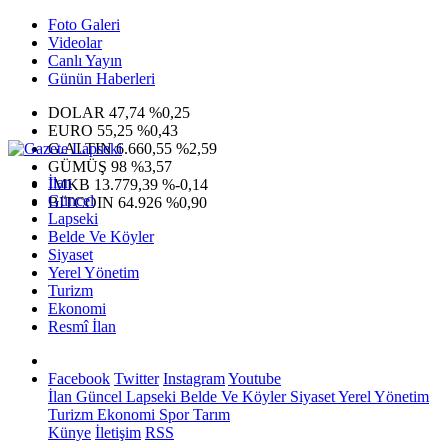
Foto Galeri
Videolar
Canlı Yayın
Günün Haberleri
DOLAR
47,74
%0,25
EURO
55,25
%0,43
G.ALTIN
6.660,55
%2,59
GÜMÜŞ
98
%3,57
İlan
IMKB
13.779,39
%-0,14
Güncel
BITCOIN
64.926
%0,90
Lapseki
Belde Ve Köyler
Siyaset
Yerel Yönetim
Turizm
Ekonomi
Resmî İlan
Facebook
Twitter
Instagram
Youtube
İlan
Güncel
Lapseki
Belde Ve Köyler
Siyaset
Yerel Yönetim
Turizm
Ekonomi
Spor
Tarım
Künye
İletişim
RSS