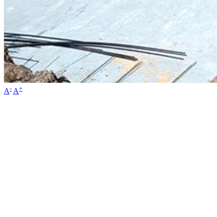
-
+
A
A