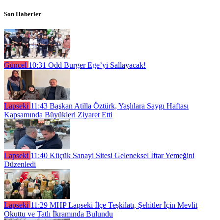
Son Haberler
Güncel
10:31
Odd Burger Ege’yi Sallayacak!
Lapseki
11:43
Başkan Atilla Öztürk, Yaşlılara Saygı Haftası
Kapsamında Büyükleri Ziyaret Etti
Lapseki
11:40
Küçük Sanayi Sitesi Geleneksel İftar Yemeğini
Düzenledi
Lapseki
11:29
MHP Lapseki İlçe Teşkilatı, Şehitler İçin Mevlit
Okuttu ve Tatlı İkramında Bulundu