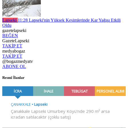
Lapseki
11:28
Lapseki'nin Yüksek Kesimlerinde Kar Yağışı Etkili
Oldu
gazetelapseki
BEĞEN
GazeteLapseki
TAKİP ET
medyabogaz
TAKİP ET
@bogazmedyatv
ABONE OL
Resmî İlanlar