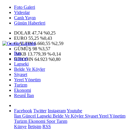
Foto Galeri
Videolar
Canlı Yayın
Günün Haberleri
DOLAR
47,74
%0,25
EURO
55,25
%0,43
G.ALTIN
6.660,55
%2,59
GÜMÜŞ
98
%3,57
İlan
IMKB
13.779,39
%-0,14
Güncel
BITCOIN
64.923
%0,80
Lapseki
Belde Ve Köyler
Siyaset
Yerel Yönetim
Turizm
Ekonomi
Resmî İlan
Facebook
Twitter
Instagram
Youtube
İlan
Güncel
Lapseki
Belde Ve Köyler
Siyaset
Yerel Yönetim
Turizm
Ekonomi
Spor
Tarım
Künye
İletişim
RSS