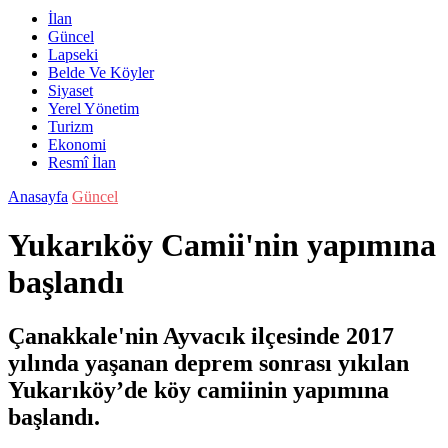
İlan
Güncel
Lapseki
Belde Ve Köyler
Siyaset
Yerel Yönetim
Turizm
Ekonomi
Resmî İlan
Anasayfa
Güncel
Yukarıköy Camii'nin yapımına
başlandı
Çanakkale'nin Ayvacık ilçesinde 2017
yılında yaşanan deprem sonrası yıkılan
Yukarıköy’de köy camiinin yapımına
başlandı.