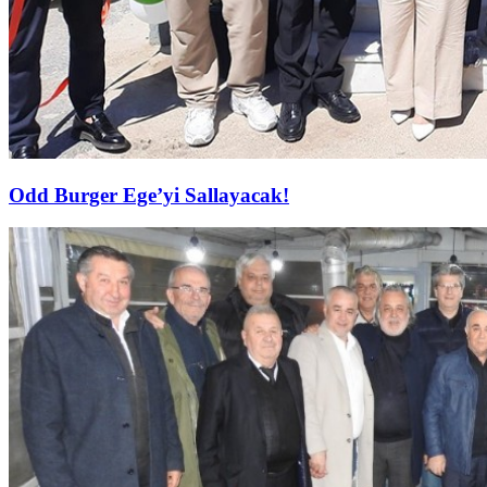
Odd Burger Ege’yi Sallayacak!