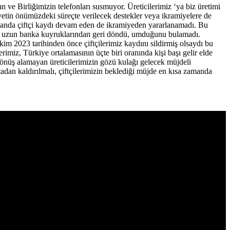
zın ve Birliğimizin telefonları susmuyor. Üreticilerimiz ‘ya biz üretimi
iyetin önümüzdeki süreçte verilecek destekler veya ikramiyelere de
 zamanda çiftçi kaydı devam eden de ikramiyeden yararlanamadı. Bu
leri uzun banka kuyruklarından geri döndü, umduğunu bulamadı.
Ekim 2023 tarihinden önce çiftçilerimiz kaydını sildirmiş olsaydı bu
miz, Türkiye ortalamasının üçte biri oranında kişi başı gelir elde
önüş alamayan üreticilerimizin gözü kulağı gelecek müjdeli
tadan kaldırılmalı, çiftçilerimizin beklediği müjde en kısa zamanda