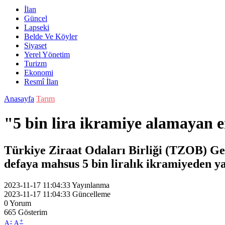
İlan
Güncel
Lapseki
Belde Ve Köyler
Siyaset
Yerel Yönetim
Turizm
Ekonomi
Resmî İlan
Anasayfa
Tarım
"5 bin lira ikramiye alamayan e
Türkiye Ziraat Odaları Birliği (TZOB) Gene
defaya mahsus 5 bin liralık ikramiyeden y
2023-11-17 11:04:33
Yayınlanma
2023-11-17 11:04:33
Güncelleme
0
Yorum
665
Gösterim
-
+
A
A