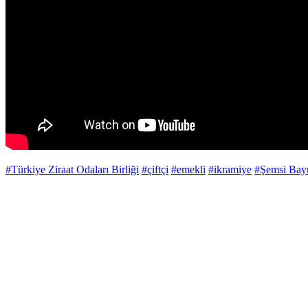
#Türkiye Ziraat Odaları Birliği
#çiftçi
#emekli
#ikramiye
#Şemsi Bayr