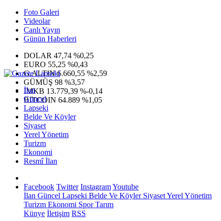
Foto Galeri
Videolar
Canlı Yayın
Günün Haberleri
DOLAR
47,74
%0,25
EURO
55,25
%0,43
G.ALTIN
6.660,55
%2,59
GÜMÜŞ
98
%3,57
İlan
IMKB
13.779,39
%-0,14
Güncel
BITCOIN
64.889
%1,05
Lapseki
Belde Ve Köyler
Siyaset
Yerel Yönetim
Turizm
Ekonomi
Resmî İlan
Facebook
Twitter
Instagram
Youtube
İlan
Güncel
Lapseki
Belde Ve Köyler
Siyaset
Yerel Yönetim
Turizm
Ekonomi
Spor
Tarım
Künye
İletişim
RSS