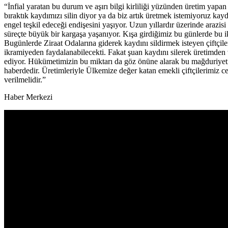
“İnfial yaratan bu durum ve aşırı bilgi kirliliği yüzünden üretim yapan 
bıraktık kaydımızı silin diyor ya da biz artık üretmek istemiyoruz kay
engel teşkil edeceği endişesini yaşıyor. Uzun yıllardır üzerinde araz
süreçte büyük bir kargaşa yaşanıyor. Kışa girdiğimiz bu günlerde bu 
Bugünlerde Ziraat Odalarına giderek kaydını sildirmek isteyen çiftçiler
ikramiyeden faydalanabilecekti. Fakat şuan kaydını silerek üretimden 
ediyor. Hükümetimizin bu miktarı da göz önüne alarak bu mağduriyeti
haberdedir. Üretimleriyle Ülkemize değer katan emekli çiftçilerimiz cez
verilmelidir.”
Haber Merkezi