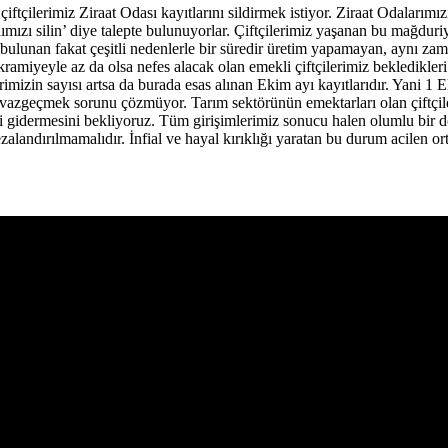
çiftçilerimiz Ziraat Odası kayıtlarını sildirmek istiyor. Ziraat Odalarımı
dımızı silin’ diye talepte bulunuyorlar. Çiftçilerimiz yaşanan bu mağdur
isi bulunan fakat çeşitli nedenlerle bir süredir üretim yapamayan, aynı
ikramiyeyle az da olsa nefes alacak olan emekli çiftçilerimiz bekledik
imizin sayısı artsa da burada esas alınan Ekim ayı kayıtlarıdır. Yani 1 
vazgeçmek sorunu çözmüyor. Tarım sektörünün emektarları olan çiftçileri
 gidermesini bekliyoruz. Tüm girişimlerimiz sonucu halen olumlu bir d
alandırılmamalıdır. İnfial ve hayal kırıklığı yaratan bu durum acilen or