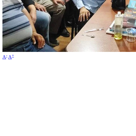
-
+
A
A