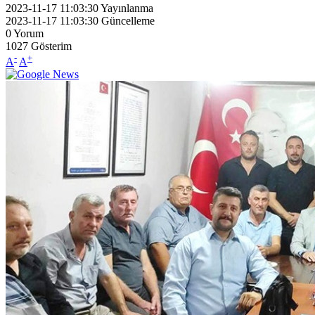
2023-11-17 11:03:30
Yayınlanma
2023-11-17 11:03:30
Güncelleme
0
Yorum
1027
Gösterim
-
+
A
A