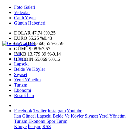
Foto Galeri
Videolar
Canlı Yayın
Günün Haberleri
DOLAR
47,74
%0,25
EURO
55,25
%0,43
G.ALTIN
6.660,55
%2,59
GÜMÜŞ
98
%3,57
İlan
IMKB
13.779,39
%-0,14
Güncel
BITCOIN
65.069
%0,12
Lapseki
Belde Ve Köyler
Siyaset
Yerel Yönetim
Turizm
Ekonomi
Resmî İlan
Facebook
Twitter
Instagram
Youtube
İlan
Güncel
Lapseki
Belde Ve Köyler
Siyaset
Yerel Yönetim
Turizm
Ekonomi
Spor
Tarım
Künye
İletişim
RSS