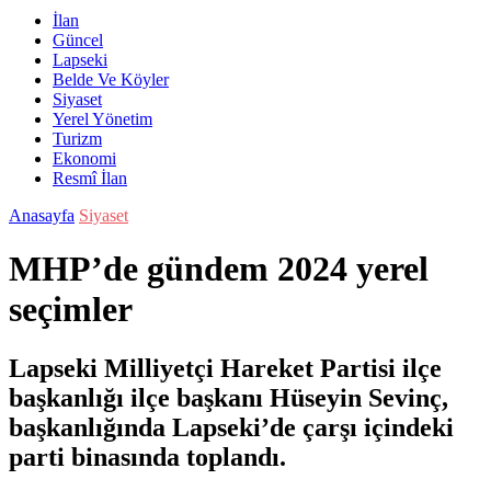
İlan
Güncel
Lapseki
Belde Ve Köyler
Siyaset
Yerel Yönetim
Turizm
Ekonomi
Resmî İlan
Anasayfa
Siyaset
MHP’de gündem 2024 yerel
seçimler
Lapseki Milliyetçi Hareket Partisi ilçe
başkanlığı ilçe başkanı Hüseyin Sevinç,
başkanlığında Lapseki’de çarşı içindeki
parti binasında toplandı.