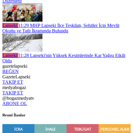
Düzenledi
Lapseki
11:29
MHP Lapseki İlçe Teşkilatı, Şehitler İçin Mevlit
Okuttu ve Tatlı İkramında Bulundu
Lapseki
11:28
Lapseki'nin Yüksek Kesimlerinde Kar Yağışı Etkili
Oldu
gazetelapseki
BEĞEN
GazeteLapseki
TAKİP ET
medyabogaz
TAKİP ET
@bogazmedyatv
ABONE OL
Resmî İlanlar