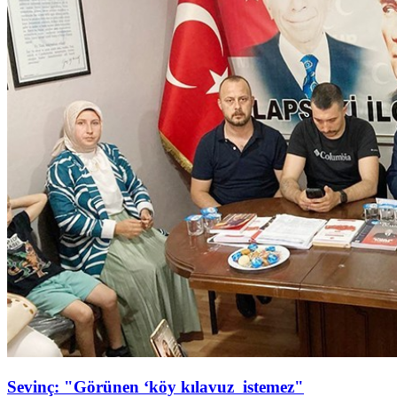
Sevinç: "Görünen ‘köy kılavuz istemez"