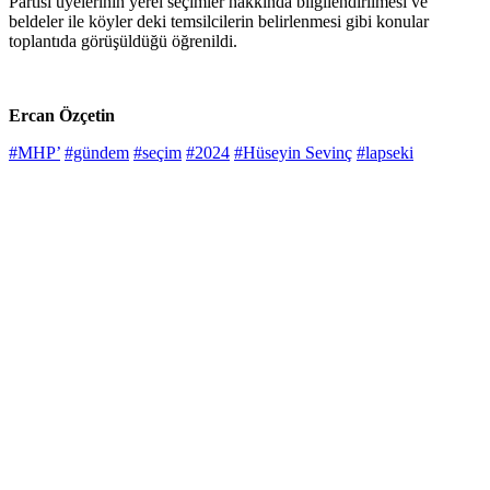
Partisi üyelerinin yerel seçimler hakkında bilgilendirilmesi ve
beldeler ile köyler deki temsilcilerin belirlenmesi gibi konular
toplantıda görüşüldüğü öğrenildi.
Ercan Özçetin
#MHP’
#gündem
#seçim
#2024
#Hüseyin Sevinç
#lapseki