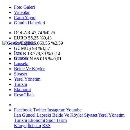
Foto Galeri
Videolar
Canlı Yayın
Günün Haberleri
DOLAR
47,74
%0,25
EURO
55,25
%0,43
G.ALTIN
6.660,55
%2,59
GÜMÜŞ
98
%3,57
İlan
IMKB
13.779,39
%-0,14
Güncel
BITCOIN
65.015
%-0,01
Lapseki
Belde Ve Köyler
Siyaset
Yerel Yönetim
Turizm
Ekonomi
Resmî İlan
Facebook
Twitter
Instagram
Youtube
İlan
Güncel
Lapseki
Belde Ve Köyler
Siyaset
Yerel Yönetim
Turizm
Ekonomi
Spor
Tarım
Künye
İletişim
RSS