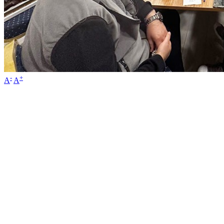
-
+
A
A