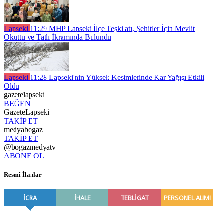
Lapseki
11:29
MHP Lapseki İlçe Teşkilatı, Şehitler İçin Mevlit
Okuttu ve Tatlı İkramında Bulundu
Lapseki
11:28
Lapseki'nin Yüksek Kesimlerinde Kar Yağışı Etkili
Oldu
gazetelapseki
BEĞEN
GazeteLapseki
TAKİP ET
medyabogaz
TAKİP ET
@bogazmedyatv
ABONE OL
Resmî İlanlar