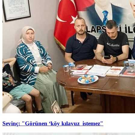
Sevinç: "Görünen ‘köy kılavuz istemez"