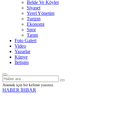
Belde Ve Köyler
Siyaset
Yerel Yönetim
Turizm
Ekonomi
Spor
Tarım
Foto Galeri
Video
Yazarlar
Künye
İletişim
Aramak için bir kelime yazınız.
HABER İHBAR