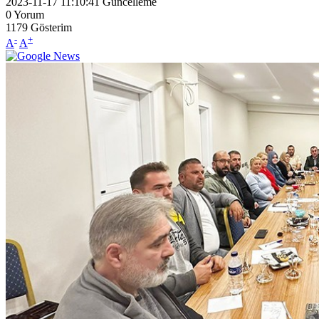
2023-11-17 11:10:41
Güncelleme
0
Yorum
1179
Gösterim
-
+
A
A