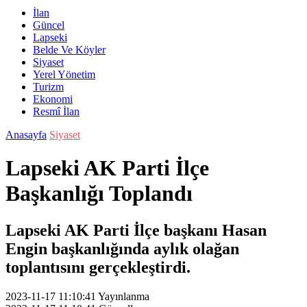
İlan
Güncel
Lapseki
Belde Ve Köyler
Siyaset
Yerel Yönetim
Turizm
Ekonomi
Resmî İlan
Anasayfa
Siyaset
Lapseki AK Parti İlçe
Başkanlığı Toplandı
Lapseki AK Parti İlçe başkanı Hasan
Engin başkanlığında aylık olağan
toplantısını gerçekleştirdi.
2023-11-17 11:10:41
Yayınlanma