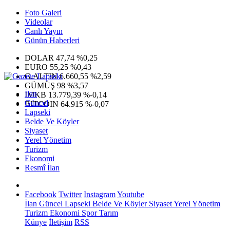
Foto Galeri
Videolar
Canlı Yayın
Günün Haberleri
DOLAR
47,74
%0,25
EURO
55,25
%0,43
G.ALTIN
6.660,55
%2,59
GÜMÜŞ
98
%3,57
İlan
IMKB
13.779,39
%-0,14
Güncel
BITCOIN
64.915
%-0,07
Lapseki
Belde Ve Köyler
Siyaset
Yerel Yönetim
Turizm
Ekonomi
Resmî İlan
Facebook
Twitter
Instagram
Youtube
İlan
Güncel
Lapseki
Belde Ve Köyler
Siyaset
Yerel Yönetim
Turizm
Ekonomi
Spor
Tarım
Künye
İletişim
RSS