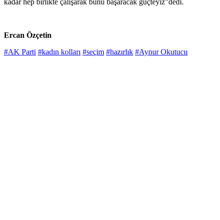
kadar hep birlikte çalışarak bunu başaracak güçteyiz”dedi.
Ercan Özçetin
#AK Parti
#kadın kolları
#seçim
#hazırlık
#Aynur Okutucu