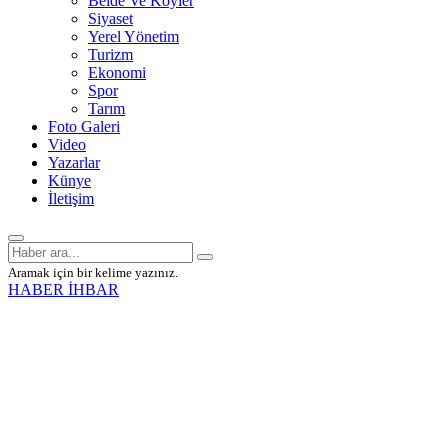
Belde Ve Köyler
Siyaset
Yerel Yönetim
Turizm
Ekonomi
Spor
Tarım
Foto Galeri
Video
Yazarlar
Künye
İletişim
Aramak için bir kelime yazınız.
HABER İHBAR