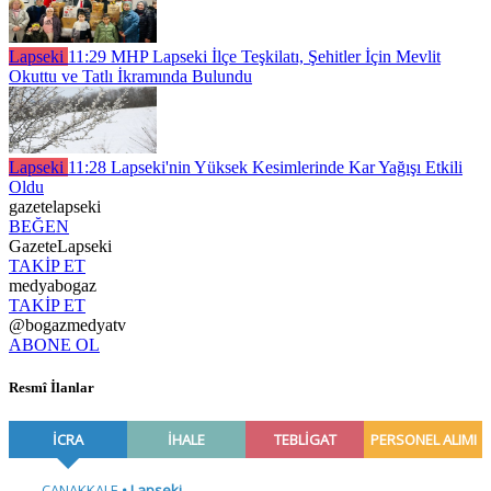
Lapseki
11:29
MHP Lapseki İlçe Teşkilatı, Şehitler İçin Mevlit
Okuttu ve Tatlı İkramında Bulundu
Lapseki
11:28
Lapseki'nin Yüksek Kesimlerinde Kar Yağışı Etkili
Oldu
gazetelapseki
BEĞEN
GazeteLapseki
TAKİP ET
medyabogaz
TAKİP ET
@bogazmedyatv
ABONE OL
Resmî İlanlar