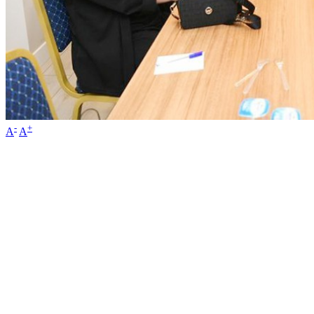
-
+
A
A