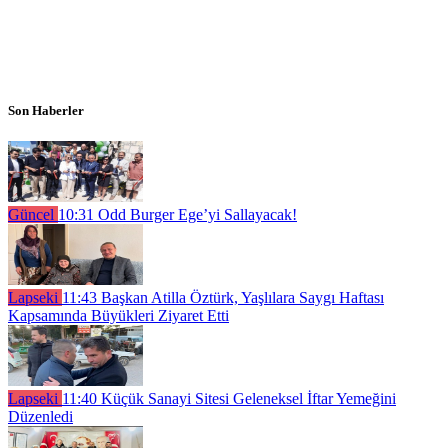
Son Haberler
Güncel
10:31
Odd Burger Ege’yi Sallayacak!
Lapseki
11:43
Başkan Atilla Öztürk, Yaşlılara Saygı Haftası
Kapsamında Büyükleri Ziyaret Etti
Lapseki
11:40
Küçük Sanayi Sitesi Geleneksel İftar Yemeğini
Düzenledi