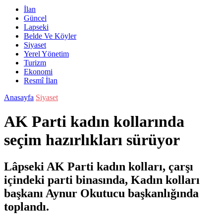
İlan
Güncel
Lapseki
Belde Ve Köyler
Siyaset
Yerel Yönetim
Turizm
Ekonomi
Resmî İlan
Anasayfa
Siyaset
AK Parti kadın kollarında
seçim hazırlıkları sürüyor
Lâpseki AK Parti kadın kolları, çarşı
içindeki parti binasında, Kadın kolları
başkanı Aynur Okutucu başkanlığında
toplandı.