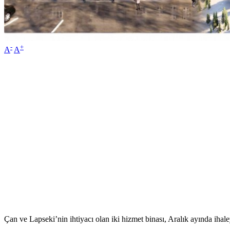
-
+
A
A
Çan ve Lapseki’nin ihtiyacı olan iki hizmet binası, Aralık ayında iha