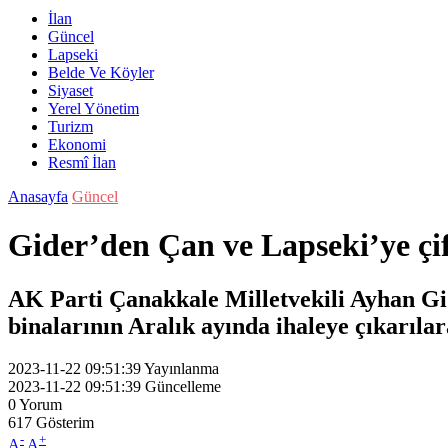
İlan
Güncel
Lapseki
Belde Ve Köyler
Siyaset
Yerel Yönetim
Turizm
Ekonomi
Resmî İlan
Anasayfa
Güncel
Gider’den Çan ve Lapseki’ye çi
AK Parti Çanakkale Milletvekili Ayhan Gi
binalarının Aralık ayında ihaleye çıkarılar
2023-11-22 09:51:39
Yayınlanma
2023-11-22 09:51:39
Güncelleme
0
Yorum
617
Gösterim
-
+
A
A