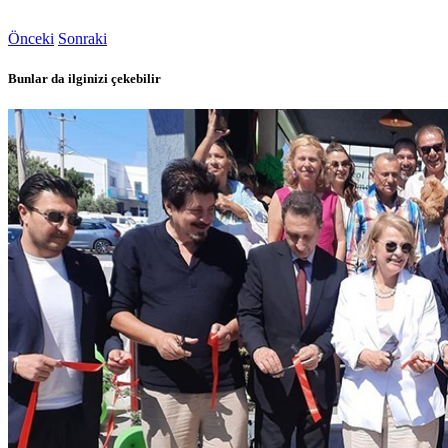
Önceki
Sonraki
Bunlar da ilginizi çekebilir