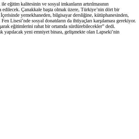
e eğitim kalitesinin ve sosyal imkanların artırılmasının
şa edilecek. Çanakkale başta olmak üzere, Türkiye’nin dört bir
li. İçerisinde yemekhaneden, bilgisayar dersliğine, kütüphanesinden,
Fen Lisesi’nde sosyal donatıların da ihtiyaçları karşılaması gerekiyor.
rak eğitimlerini rahat bir ortamda sürdürebilecekler” dedi.
rak yapılacak yeni emniyet binası, gelişmekte olan Lapseki’nin