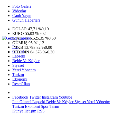
Foto Galeri
Videolar
Canlı Yayın
Günün Haberleri
DOLAR
47,71
%0,19
EURO
55,03
%0,02
G.ALTIN
6.525,35
%0,50
GÜMÜŞ
95
%1,12
İlan
IMKB
13.798,82
%0,00
Güncel
BITCOIN
64.378
%-0,30
Lapseki
Belde Ve Köyler
Siyaset
Yerel Yönetim
Turizm
Ekonomi
Resmî İlan
Facebook
Twitter
Instagram
Youtube
İlan
Güncel
Lapseki
Belde Ve Köyler
Siyaset
Yerel Yönetim
Turizm
Ekonomi
Spor
Tarım
Künye
İletişim
RSS