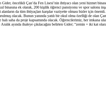
der, öncelikli Çan’da Fen Lisesi’nin ihtiyacı olan yeni hizmet binası il
kul binasına ek olarak, 200 kişilik öğrenci pansiyonu ve spor salonu in
ği alanların da tüm ihtiyaçları karşılar vaziyette olması bizler için önem
urulmuş olacak. Bunun yanında yatılı bir okul olma özelliği de olan Çan 
halı saha da proje kapsamında olacak. Öğrencilerimiz, her imkana ulaşa
Aralık ayında ihaleye çıkılacağını belirten Gider; “zemin + iki kat ola