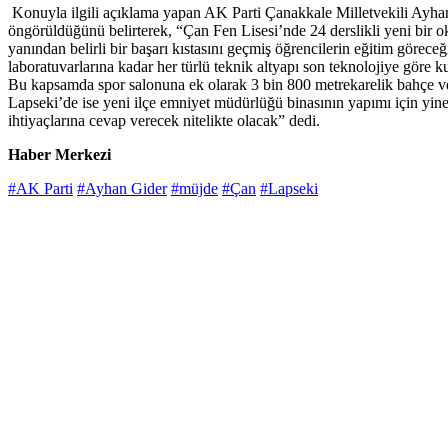
Konuyla ilgili açıklama yapan AK Parti Çanakkale Milletvekili Ayhan Gi
öngörüldüğünü belirterek, “Çan Fen Lisesi’nde 24 derslikli yeni bir o
yanından belirli bir başarı kıstasını geçmiş öğrencilerin eğitim görece
laboratuvarlarına kadar her türlü teknik altyapı son teknolojiye göre k
Bu kapsamda spor salonuna ek olarak 3 bin 800 metrekarelik bahçe ve 
Lapseki’de ise yeni ilçe emniyet müdürlüğü binasının yapımı için yine 
ihtiyaçlarına cevap verecek nitelikte olacak” dedi.
Haber Merkezi
#AK Parti
#Ayhan Gider
#müjde
#Çan
#Lapseki