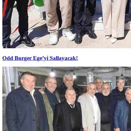
Odd Burger Ege’yi Sallayacak!