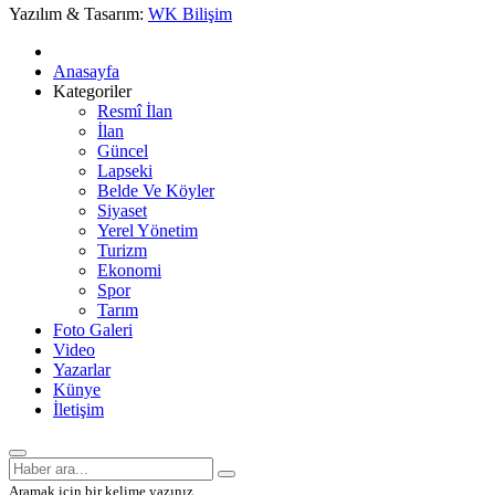
Yazılım & Tasarım:
WK Bilişim
Anasayfa
Kategoriler
Resmî İlan
İlan
Güncel
Lapseki
Belde Ve Köyler
Siyaset
Yerel Yönetim
Turizm
Ekonomi
Spor
Tarım
Foto Galeri
Video
Yazarlar
Künye
İletişim
Aramak için bir kelime yazınız.