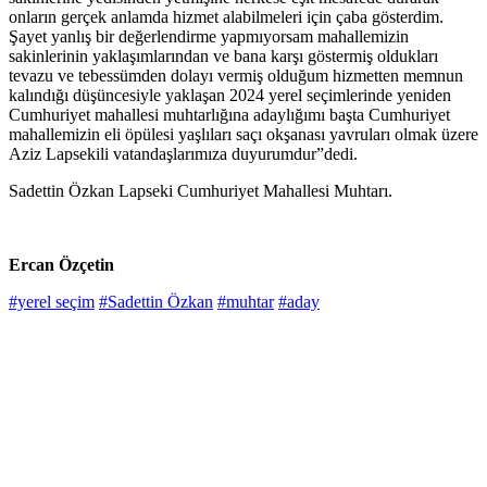
onların gerçek anlamda hizmet alabilmeleri için çaba gösterdim.
Şayet yanlış bir değerlendirme yapmıyorsam mahallemizin
sakinlerinin yaklaşımlarından ve bana karşı göstermiş oldukları
tevazu ve tebessümden dolayı vermiş olduğum hizmetten memnun
kalındığı düşüncesiyle yaklaşan 2024 yerel seçimlerinde yeniden
Cumhuriyet mahallesi muhtarlığına adaylığımı başta Cumhuriyet
mahallemizin eli öpülesi yaşlıları saçı okşanası yavruları olmak üzere
Aziz Lapsekili vatandaşlarımıza duyurumdur”dedi.
Sadettin Özkan Lapseki Cumhuriyet Mahallesi Muhtarı.
Ercan Özçetin
#yerel seçim
#Sadettin Özkan
#muhtar
#aday