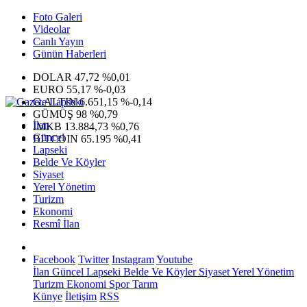
Foto Galeri
Videolar
Canlı Yayın
Günün Haberleri
DOLAR
47,72
%0,01
EURO
55,17
%-0,03
G.ALTIN
6.651,15
%-0,14
GÜMÜŞ
98
%0,79
İlan
IMKB
13.884,73
%0,76
Güncel
BITCOIN
65.195
%0,41
Lapseki
Belde Ve Köyler
Siyaset
Yerel Yönetim
Turizm
Ekonomi
Resmî İlan
Facebook
Twitter
Instagram
Youtube
İlan
Güncel
Lapseki
Belde Ve Köyler
Siyaset
Yerel Yönetim
Turizm
Ekonomi
Spor
Tarım
Künye
İletişim
RSS