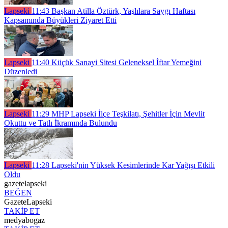
Lapseki
11:43
Başkan Atilla Öztürk, Yaşlılara Saygı Haftası
Kapsamında Büyükleri Ziyaret Etti
Lapseki
11:40
Küçük Sanayi Sitesi Geleneksel İftar Yemeğini
Düzenledi
Lapseki
11:29
MHP Lapseki İlçe Teşkilatı, Şehitler İçin Mevlit
Okuttu ve Tatlı İkramında Bulundu
Lapseki
11:28
Lapseki'nin Yüksek Kesimlerinde Kar Yağışı Etkili
Oldu
gazetelapseki
BEĞEN
GazeteLapseki
TAKİP ET
medyabogaz