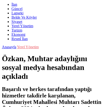
İlan
Güncel
Lapseki
Belde Ve Köyler
Siyaset
Yerel Yönetim
Turizm
Ekonomi
Resmî İlan
Anasayfa
Yerel Yönetim
Özkan, Muhtar adaylığını
sosyal medya hesabından
açıkladı
Başarılı ve herkes tarafından yaptığı
hizmetler takdirle karşılanan,
Cumhuriyet Mahallesi Muhtarı Sadettin