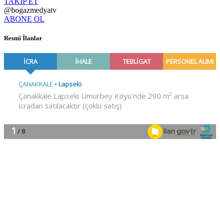
TAKİP ET
@bogazmedyatv
ABONE OL
Resmî İlanlar