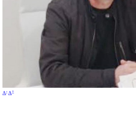
-
+
A
A