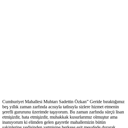
Cumhuriyet Mahallesi Muhtarı Sadettin Özkan” Geride bıraktığımız
beş yıllık zaman zarfında acısıyla tatlısıyla sizlere hizmet etmenin
şerefli gururunu üzerimde taşıyorum. Bu zaman zarfında sürçü lisan
etmişizdir, hata etmişizdir, muhakkak kusurlarımız olmuştur ama
inanıyorum ki elimden gelen gayretle mahallemizin bütün
sakinlerine yedisinden yetmişine herkese eşit mesafede durarak