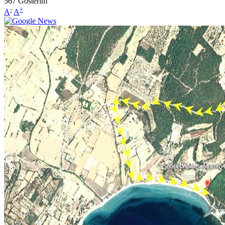
567
Gösterim
-
+
A
A