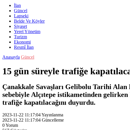
İlan
Güncel
Lapseki
Belde Ve Köyler
Siyaset
Yerel Yönetim
Turizm
Ekonomi
Resmî İlan
Anasayfa
Güncel
15 gün süreyle trafiğe kapatılac
Çanakkale Savaşları Gelibolu Tarihi Alan B
sebebiyle Alçıtepe istikametinden gelirke
trafiğe kapatılacağını duyurdu.
2023-11-22 11:17:04
Yayınlanma
2023-11-22 11:17:04
Güncelleme
0
Yorum