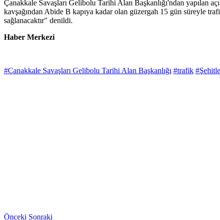
Çanakkale Savaşları Gelibolu Tarihi Alan Başkanlığı'ndan yapılan açık
kavşağından Abide B kapıya kadar olan güzergah 15 gün süreyle trafiğ
sağlanacaktır" denildi.
Haber Merkezi
#Çanakkale Savaşları Gelibolu Tarihi Alan Başkanlığı
#trafik
#Şehitl
Önceki
Sonraki