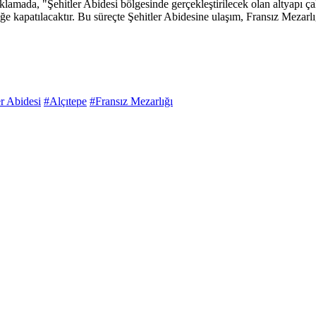
lamada, "Şehitler Abidesi bölgesinde gerçekleştirilecek olan altyapı ça
e kapatılacaktır. Bu süreçte Şehitler Abidesine ulaşım, Fransız Mezarl
er Abidesi
#Alçıtepe
#Fransız Mezarlığı