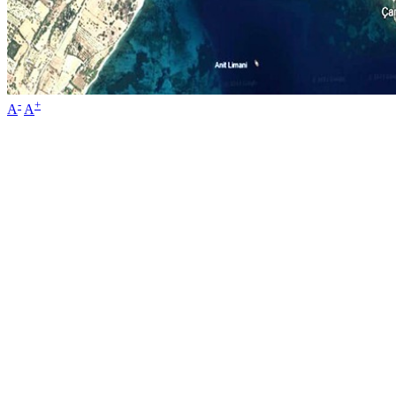
-
+
A
A