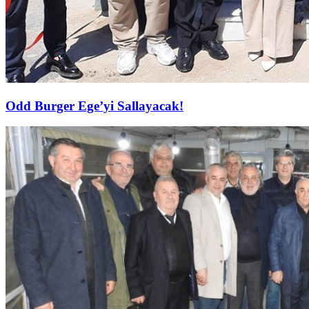
Odd Burger Ege’yi Sallayacak!