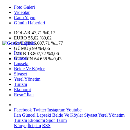
Foto Galeri
Videolar
Canlı Yayın
Günün Haberleri
DOLAR
47,71
%0,17
EURO
55,02
%0,02
G.ALTIN
6.607,71
%1,77
GÜMÜŞ
99
%4,66
İlan
IMKB
13.807,72
%0,06
Güncel
BITCOIN
64.638
%-0,43
Lapseki
Belde Ve Köyler
Siyaset
Yerel Yönetim
Turizm
Ekonomi
Resmî İlan
Facebook
Twitter
Instagram
Youtube
İlan
Güncel
Lapseki
Belde Ve Köyler
Siyaset
Yerel Yönetim
Turizm
Ekonomi
Spor
Tarım
Künye
İletişim
RSS