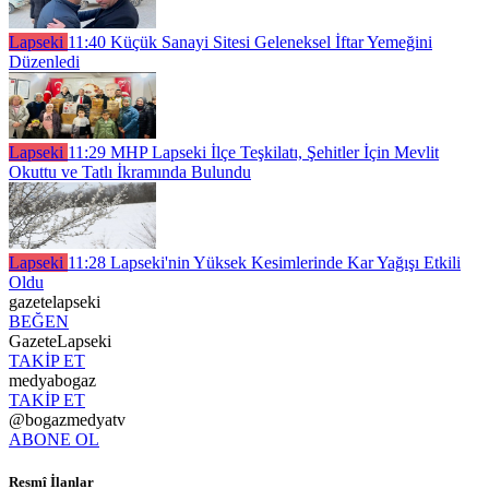
Lapseki
11:40
Küçük Sanayi Sitesi Geleneksel İftar Yemeğini
Düzenledi
Lapseki
11:29
MHP Lapseki İlçe Teşkilatı, Şehitler İçin Mevlit
Okuttu ve Tatlı İkramında Bulundu
Lapseki
11:28
Lapseki'nin Yüksek Kesimlerinde Kar Yağışı Etkili
Oldu
gazetelapseki
BEĞEN
GazeteLapseki
TAKİP ET
medyabogaz
TAKİP ET
@bogazmedyatv
ABONE OL
Resmî İlanlar