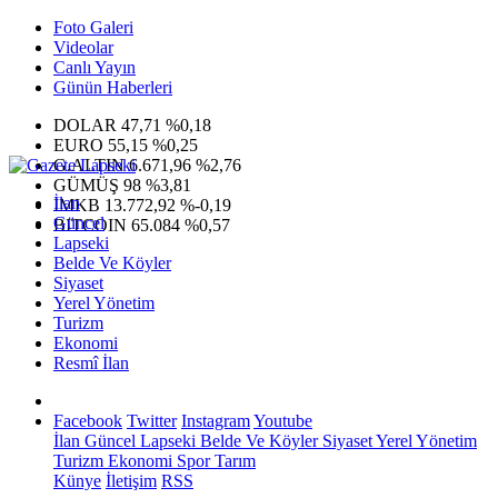
Foto Galeri
Videolar
Canlı Yayın
Günün Haberleri
DOLAR
47,71
%0,18
EURO
55,15
%0,25
G.ALTIN
6.671,96
%2,76
GÜMÜŞ
98
%3,81
İlan
IMKB
13.772,92
%-0,19
Güncel
BITCOIN
65.084
%0,57
Lapseki
Belde Ve Köyler
Siyaset
Yerel Yönetim
Turizm
Ekonomi
Resmî İlan
Facebook
Twitter
Instagram
Youtube
İlan
Güncel
Lapseki
Belde Ve Köyler
Siyaset
Yerel Yönetim
Turizm
Ekonomi
Spor
Tarım
Künye
İletişim
RSS