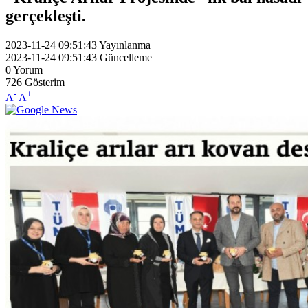
gerçekleşti.
2023-11-24 09:51:43
Yayınlanma
2023-11-24 09:51:43
Güncelleme
0
Yorum
726
Gösterim
-
+
A
A