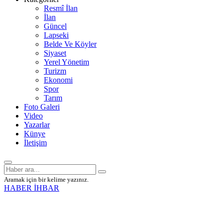
Resmî İlan
İlan
Güncel
Lapseki
Belde Ve Köyler
Siyaset
Yerel Yönetim
Turizm
Ekonomi
Spor
Tarım
Foto Galeri
Video
Yazarlar
Künye
İletişim
Aramak için bir kelime yazınız.
HABER İHBAR