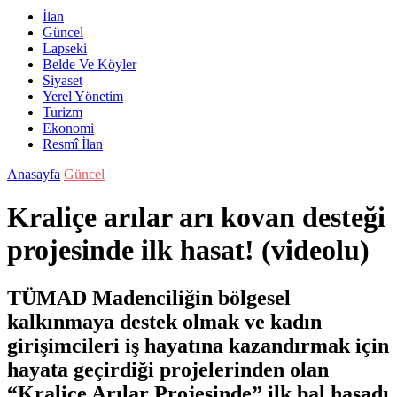
İlan
Güncel
Lapseki
Belde Ve Köyler
Siyaset
Yerel Yönetim
Turizm
Ekonomi
Resmî İlan
Anasayfa
Güncel
Kraliçe arılar arı kovan desteği
projesinde ilk hasat! (videolu)
TÜMAD Madenciliğin bölgesel
kalkınmaya destek olmak ve kadın
girişimcileri iş hayatına kazandırmak için
hayata geçirdiği projelerinden olan
“Kraliçe Arılar Projesinde” ilk bal hasadı