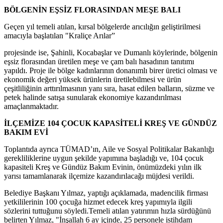
BÖLGENİN EŞSİZ FLORASINDAN MEŞE BALI
Geçen yıl temeli atılan, kırsal bölgelerde arıcılığın geliştirilmesi
amacıyla başlatılan "Kraliçe Arılar”
projesinde ise, Şahinli, Kocabaşlar ve Dumanlı köylerinde, bölgenin
eşsiz florasından üretilen meşe ve çam balı hasadının tanıtımı
yapıldı. Proje ile bölge kadınlarının donanımlı birer üretici olması ve
ekonomik değeri yüksek ürünlerin üretilebilmesi ve ürün
çeşitliliğinin arttırılmasının yanı sıra, hasat edilen balların, süzme ve
petek halinde satışa sunularak ekonomiye kazandırılması
amaçlanmaktadır.
İLÇEMİZE 104 ÇOCUK KAPASİTELİ KREŞ VE GÜNDÜZ
BAKIM EVİ
Toplantıda ayrıca TÜMAD’ın, Aile ve Sosyal Politikalar Bakanlığı
gerekliliklerine uygun şekilde yapımına başladığı ve, 104 çocuk
kapasiteli Kreş ve Gündüz Bakım Evinin, önümüzdeki yılın ilk
yarısı tamamlanarak ilçemize kazandırılacağı müjdesi verildi.
Belediye Başkanı Yılmaz, yaptığı açıklamada, madencilik firması
yetkililerinin 100 çocuğa hizmet edecek kreş yapımıyla ilgili
sözlerini tuttuğunu söyledi.Temeli atılan yatırımın hızla sürdüğünü
belirten Yılmaz, "İnşallah 6 ay içinde, 25 personele istihdam