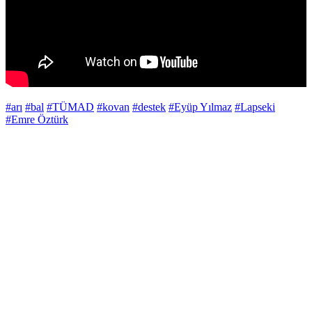
#arı
#bal
#TÜMAD
#kovan
#destek
#Eyüp Yılmaz
#Lapseki
#Emre Öztürk