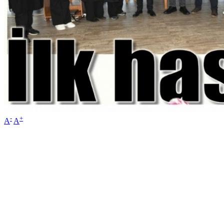
-
+
A
A