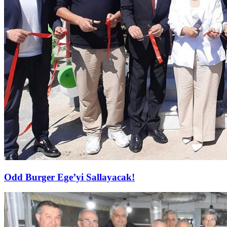
Odd Burger Ege’yi Sallayacak!