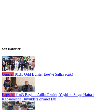
Son Haberler
Güncel
10:31
Odd Burger Ege’yi Sallayacak!
Lapseki
11:43
Başkan Atilla Öztürk, Yaşlılara Saygı Haftası
Kapsamında Büyükleri Ziyaret Etti