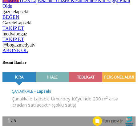
Lapseki
11:28
Lapseki'nin Yüksek Kesimlerinde Kar Yağışı Etkili
Oldu
gazetelapseki
BEĞEN
GazeteLapseki
TAKİP ET
medyabogaz
TAKİP ET
@bogazmedyatv
ABONE OL
Resmî İlanlar