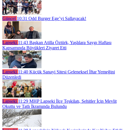
Güncel
10:31
Odd Burger Ege’yi Sallayacak!
Lapseki
11:43
Başkan Atilla Öztürk, Yaşlılara Saygı Haftası
Kapsamında Büyükleri Ziyaret Etti
Lapseki
11:40
Küçük Sanayi Sitesi Geleneksel İftar Yemeğini
Düzenledi
Lapseki
11:29
MHP Lapseki İlçe Teşkilatı, Şehitler İçin Mevlit
Okuttu ve Tatlı İkramında Bulundu