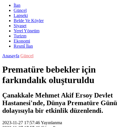
İlan
Güncel
Lapseki
Belde Ve Köyler
Siyaset
Yerel Yönetim
Turizm
Ekonomi
Resmî İlan
Anasayfa
Güncel
Prematüre bebekler için
farkındalık oluşturuldu
Çanakkale Mehmet Akif Ersoy Devlet
Hastanesi'nde, Dünya Prematüre Günü
dolayısıyla bir etkinlik düzenlendi.
2023-11-27 17:57:46
Yayınlanma