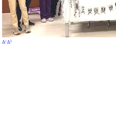
-
+
A
A