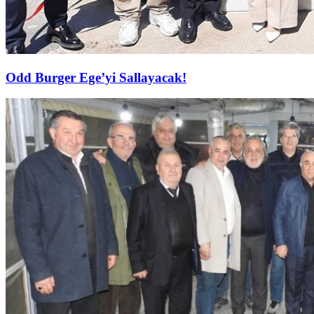
Odd Burger Ege’yi Sallayacak!