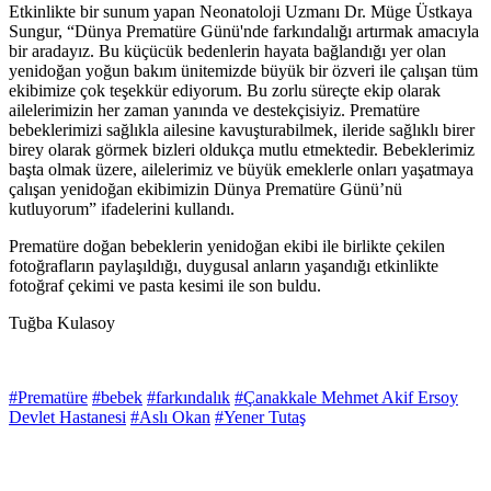
Etkinlikte bir sunum yapan Neonatoloji Uzmanı Dr. Müge Üstkaya
Sungur, “Dünya Prematüre Günü'nde farkındalığı artırmak amacıyla
bir aradayız. Bu küçücük bedenlerin hayata bağlandığı yer olan
yenidoğan yoğun bakım ünitemizde büyük bir özveri ile çalışan tüm
ekibimize çok teşekkür ediyorum. Bu zorlu süreçte ekip olarak
ailelerimizin her zaman yanında ve destekçisiyiz. Prematüre
bebeklerimizi sağlıkla ailesine kavuşturabilmek, ileride sağlıklı birer
birey olarak görmek bizleri oldukça mutlu etmektedir. Bebeklerimiz
başta olmak üzere, ailelerimiz ve büyük emeklerle onları yaşatmaya
çalışan yenidoğan ekibimizin Dünya Prematüre Günü’nü
kutluyorum” ifadelerini kullandı.
Prematüre doğan bebeklerin yenidoğan ekibi ile birlikte çekilen
fotoğrafların paylaşıldığı, duygusal anların yaşandığı etkinlikte
fotoğraf çekimi ve pasta kesimi ile son buldu.
Tuğba Kulasoy
#Prematüre
#bebek
#farkındalık
#Çanakkale Mehmet Akif Ersoy
Devlet Hastanesi
#Aslı Okan
#Yener Tutaş