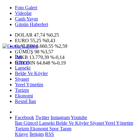
Foto Galeri
Videolar
Canlı Yayın
Günün Haberleri
DOLAR
47,74
%0,25
EURO
55,25
%0,43
G.ALTIN
6.660,55
%2,59
GÜMÜŞ
98
%3,57
İlan
IMKB
13.779,39
%-0,14
Güncel
BITCOIN
64.848
%-0,19
Lapseki
Belde Ve Köyler
Siyaset
Yerel Yönetim
Turizm
Ekonomi
Resmî İlan
Facebook
Twitter
Instagram
Youtube
İlan
Güncel
Lapseki
Belde Ve Köyler
Siyaset
Yerel Yönetim
Turizm
Ekonomi
Spor
Tarım
Künye
İletişim
RSS