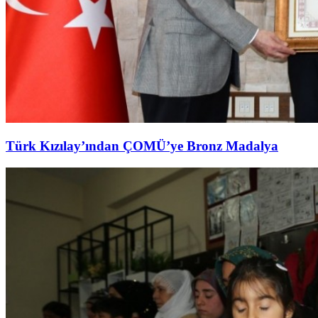
Türk Kızılay’ından ÇOMÜ’ye Bronz Madalya