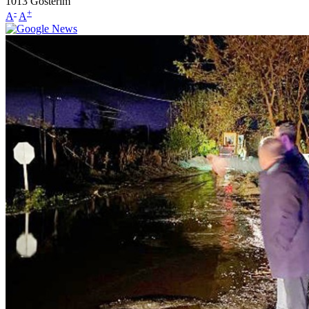
1013
Gösterim
-
+
A
A