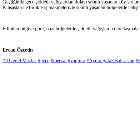
Geçtiğimiz gece şiddetli yağışlardan dolayı sıkıntı yaşanan köy yolları
Kılışaslan ile birlikte iş makineleriyle sıkıntı yaşanan bölgelerde çalış
Edinilen bilgiye göre, bazı bölgelerde şiddetli yağışlarda dere taşmala
Ercan Özçetin
#İl Genel Meclisi
#gece
#meesai
#yağmur
#Aydın Şafak Kılışaslan
#