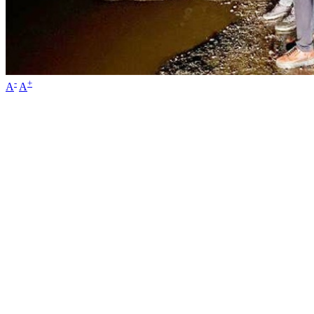
-
+
A
A