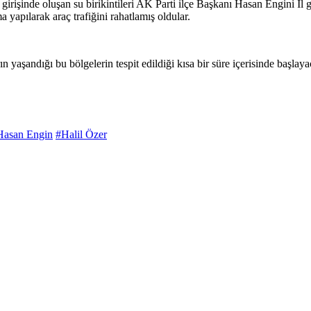
 girişinde oluşan su birikintileri AK Parti ilçe Başkanı Hasan Engini İl
ma yapılarak araç trafiğini rahatlamış oldular.
rın yaşandığı bu bölgelerin tespit edildiği kısa bir süre içerisinde başla
Hasan Engin
#Halil Özer