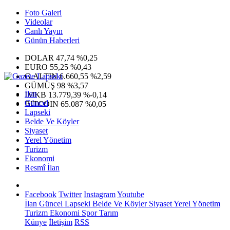
Foto Galeri
Videolar
Canlı Yayın
Günün Haberleri
DOLAR
47,74
%0,25
EURO
55,25
%0,43
G.ALTIN
6.660,55
%2,59
GÜMÜŞ
98
%3,57
İlan
IMKB
13.779,39
%-0,14
Güncel
BITCOIN
65.087
%0,05
Lapseki
Belde Ve Köyler
Siyaset
Yerel Yönetim
Turizm
Ekonomi
Resmî İlan
Facebook
Twitter
Instagram
Youtube
İlan
Güncel
Lapseki
Belde Ve Köyler
Siyaset
Yerel Yönetim
Turizm
Ekonomi
Spor
Tarım
Künye
İletişim
RSS