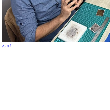
-
+
A
A