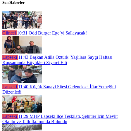
Son Haberler
Güncel
10:31
Odd Burger Ege’yi Sallayacak!
Lapseki
11:43
Başkan Atilla Öztürk, Yaşlılara Saygı Haftası
Kapsamında Büyükleri Ziyaret Etti
Lapseki
11:40
Küçük Sanayi Sitesi Geleneksel İftar Yemeğini
Düzenledi
Lapseki
11:29
MHP Lapseki İlçe Teşkilatı, Şehitler İçin Mevlit
Okuttu ve Tatlı İkramında Bulundu