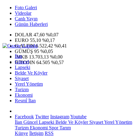
Foto Galeri
Videolar
Canlı Yayın
Günün Haberleri
DOLAR
47,60
%0,07
EURO
55,10
%0,17
G.ALTIN
6.522,42
%0,41
GÜMÜŞ
95
%0,05
İlan
IMKB
13.703,13
%0,00
Güncel
BITCOIN
64.505
%0,57
Lapseki
Belde Ve Köyler
Siyaset
Yerel Yönetim
Turizm
Ekonomi
Resmî İlan
Facebook
Twitter
Instagram
Youtube
İlan
Güncel
Lapseki
Belde Ve Köyler
Siyaset
Yerel Yönetim
Turizm
Ekonomi
Spor
Tarım
Künye
İletişim
RSS