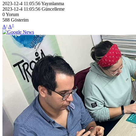
2023-12-4 11:05:56
Yayınlanma
2023-12-4 11:05:56
Güncelleme
0
Yorum
588
Gösterim
-
+
A
A