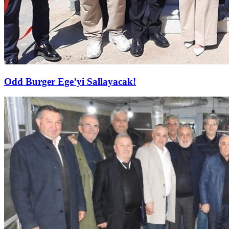
Odd Burger Ege’yi Sallayacak!