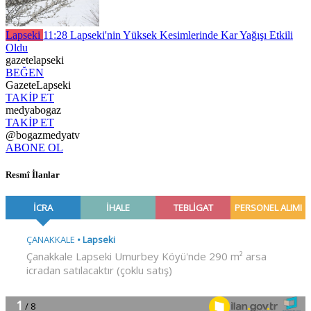
Lapseki
11:28
Lapseki'nin Yüksek Kesimlerinde Kar Yağışı Etkili
Oldu
gazetelapseki
BEĞEN
GazeteLapseki
TAKİP ET
medyabogaz
TAKİP ET
@bogazmedyatv
ABONE OL
Resmî İlanlar