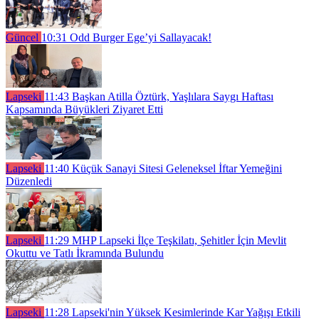
Güncel
10:31
Odd Burger Ege’yi Sallayacak!
Lapseki
11:43
Başkan Atilla Öztürk, Yaşlılara Saygı Haftası
Kapsamında Büyükleri Ziyaret Etti
Lapseki
11:40
Küçük Sanayi Sitesi Geleneksel İftar Yemeğini
Düzenledi
Lapseki
11:29
MHP Lapseki İlçe Teşkilatı, Şehitler İçin Mevlit
Okuttu ve Tatlı İkramında Bulundu
Lapseki
11:28
Lapseki'nin Yüksek Kesimlerinde Kar Yağışı Etkili