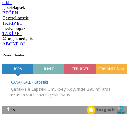
Oldu
gazetelapseki
BEĞEN
GazeteLapseki
TAKİP ET
medyabogaz
TAKİP ET
@bogazmedyatv
ABONE OL
Resmî İlanlar