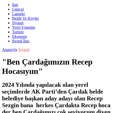
İlan
Güncel
Lapseki
Belde Ve Köyler
Siyaset
Yerel Yönetim
Turizm
Ekonomi
Resmî İlan
Anasayfa
Siyaset
"Ben Çardağımızın Recep
Hocasıyım"
2024 Yılında yapılacak olan yerel
seçimlerde AK Parti’den Çardak belde
belediye başkan aday adayı olan Recep
Sezgin bana herkes Çardakta Recep hoca
der ben Çardağımızı çok seviyorum diyen