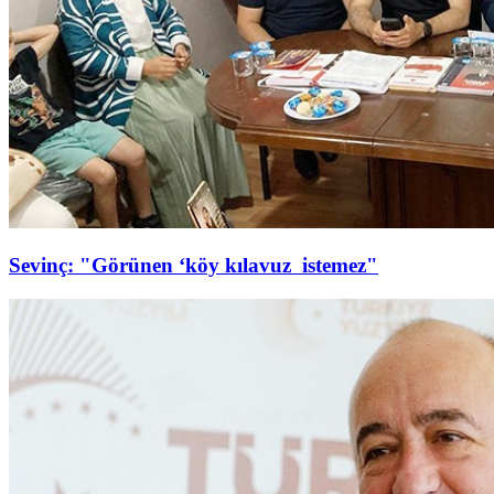
Sevinç: "Görünen ‘köy kılavuz istemez"