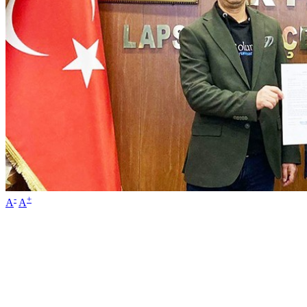
-
+
A
A