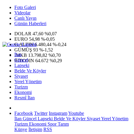
Foto Galeri
Videolar
Canlı Yayın
Günün Haberleri
DOLAR
47,60
%0,07
EURO
54,98
%-0,05
G.ALTIN
6.480,44
%-0,24
GÜMÜŞ
93
%-1,52
İlan
IMKB
13.798,82
%0,70
Güncel
BITCOIN
64.672
%0,29
Lapseki
Belde Ve Köyler
Siyaset
Yerel Yönetim
Turizm
Ekonomi
Resmî İlan
Facebook
Twitter
Instagram
Youtube
İlan
Güncel
Lapseki
Belde Ve Köyler
Siyaset
Yerel Yönetim
Turizm
Ekonomi
Spor
Tarım
Künye
İletişim
RSS