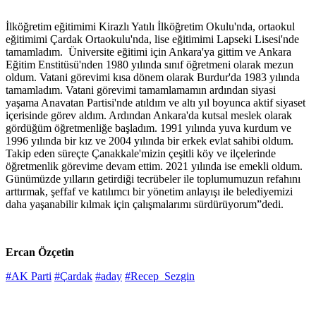
İlköğretim eğitimimi Kirazlı Yatılı İlköğretim Okulu'nda, ortaokul
eğitimimi Çardak Ortaokulu'nda, lise eğitimimi Lapseki Lisesi'nde
tamamladım. Üniversite eğitimi için Ankara'ya gittim ve Ankara
Eğitim Enstitüsü'nden 1980 yılında sınıf öğretmeni olarak mezun
oldum. Vatani görevimi kısa dönem olarak Burdur'da 1983 yılında
tamamladım. Vatani görevimi tamamlamamın ardından siyasi
yaşama Anavatan Partisi'nde atıldım ve altı yıl boyunca aktif siyaset
içerisinde görev aldım. Ardından Ankara'da kutsal meslek olarak
gördüğüm öğretmenliğe başladım. 1991 yılında yuva kurdum ve
1996 yılında bir kız ve 2004 yılında bir erkek evlat sahibi oldum.
Takip eden süreçte Çanakkale'mizin çeşitli köy ve ilçelerinde
öğretmenlik görevime devam ettim. 2021 yılında ise emekli oldum.
Günümüzde yılların getirdiği tecrübeler ile toplumumuzun refahını
arttırmak, şeffaf ve katılımcı bir yönetim anlayışı ile belediyemizi
daha yaşanabilir kılmak için çalışmalarımı sürdürüyorum”dedi.
Ercan Özçetin
#AK Parti
#Çardak
#aday
#Recep Sezgin