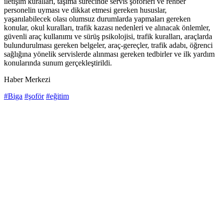
iletişim kuralları, taşıma sürecinde servis şoförleri ve rehber
personelin uyması ve dikkat etmesi gereken hususlar,
yaşanılabilecek olası olumsuz durumlarda yapmaları gereken
konular, okul kuralları, trafik kazası nedenleri ve alınacak önlemler,
güvenli araç kullanımı ve sürüş psikolojisi, trafik kuralları, araçlarda
bulundurulması gereken belgeler, araç-gereçler, trafik adabı, öğrenci
sağlığına yönelik servislerde alınması gereken tedbirler ve ilk yardım
konularında sunum gerçekleştirildi.
Haber Merkezi
#Biga
#şoför
#eğitim