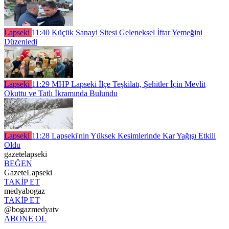
Lapseki
11:40
Küçük Sanayi Sitesi Geleneksel İftar Yemeğini
Düzenledi
Lapseki
11:29
MHP Lapseki İlçe Teşkilatı, Şehitler İçin Mevlit
Okuttu ve Tatlı İkramında Bulundu
Lapseki
11:28
Lapseki'nin Yüksek Kesimlerinde Kar Yağışı Etkili
Oldu
gazetelapseki
BEĞEN
GazeteLapseki
TAKİP ET
medyabogaz
TAKİP ET
@bogazmedyatv
ABONE OL