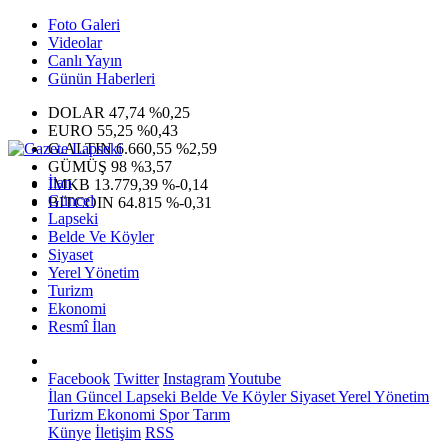
Foto Galeri
Videolar
Canlı Yayın
Günün Haberleri
DOLAR
47,74
%0,25
EURO
55,25
%0,43
G.ALTIN
6.660,55
%2,59
GÜMÜŞ
98
%3,57
İlan
IMKB
13.779,39
%-0,14
Güncel
BITCOIN
64.815
%-0,31
Lapseki
Belde Ve Köyler
Siyaset
Yerel Yönetim
Turizm
Ekonomi
Resmî İlan
Facebook
Twitter
Instagram
Youtube
İlan
Güncel
Lapseki
Belde Ve Köyler
Siyaset
Yerel Yönetim
Turizm
Ekonomi
Spor
Tarım
Künye
İletişim
RSS