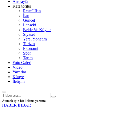
Anasayfa
Kategoriler
Resmî İlan
İlan
Güncel
Lapseki
Belde Ve Köyler
Siyaset
Yerel Yönetim
Turizm
Ekonomi
Spor
Tarım
Foto Galeri
Video
Yazarlar
Künye
İletişim
Aramak için bir kelime yazınız.
HABER İHBAR