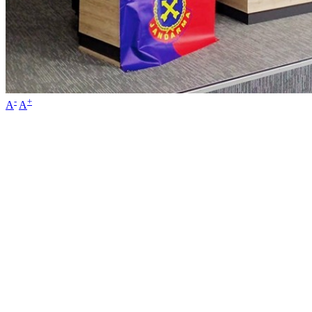
-
+
A
A