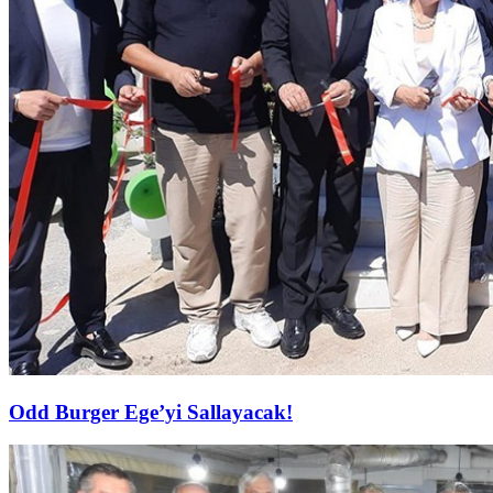
Odd Burger Ege’yi Sallayacak!