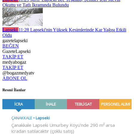
Okuttu ve Tatlı İkramında Bulundu
Lapseki
11:28
Lapseki'nin Yüksek Kesimlerinde Kar Yağışı Etkili
Oldu
gazetelapseki
BEĞEN
GazeteLapseki
TAKİP ET
medyabogaz
TAKİP ET
@bogazmedyatv
ABONE OL
Resmî İlanlar