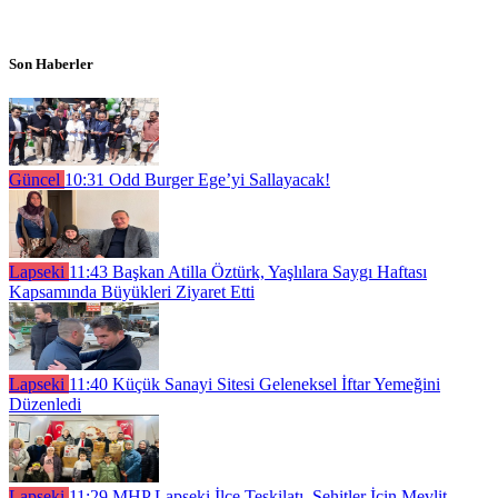
Son Haberler
Güncel
10:31
Odd Burger Ege’yi Sallayacak!
Lapseki
11:43
Başkan Atilla Öztürk, Yaşlılara Saygı Haftası
Kapsamında Büyükleri Ziyaret Etti
Lapseki
11:40
Küçük Sanayi Sitesi Geleneksel İftar Yemeğini
Düzenledi
Lapseki
11:29
MHP Lapseki İlçe Teşkilatı, Şehitler İçin Mevlit