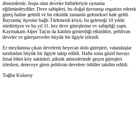
dönemlerde, boşta olan develer birbirleriyle oynama
eğilimindeydiler. Deve sahipleri, bu doğal davranışı organize ederek
güreş haline getirdi ve bu etkinlik zamanla geleneksel hale geldi.
Bayramiç ilçesine bağlı Türkmenli köyü, bu geleneği 10 yıldır
sürdürüyor ve bu yıl 11. kez deve güreşlerine ev sahipliği yaptı.
Kaymakam Alper Taş'ın da katılım gösterdiği etkinlikte, pehlivan
develer ve güreşseverler büyük bir ilgiyle izlendi.
Er meydanına çıkan develerin heyecan dolu güreşleri, vatandaşlar
tarafından büyük bir ilgiyle takip edildi. Hafta sonu güzel havayı
fırsat bilen köy sakinleri, piknik atmosferinde geçen güreşleri
izlerken, dereceye giren pehlivan develere ödüller takdim edildi.
Tuğba Kulasoy