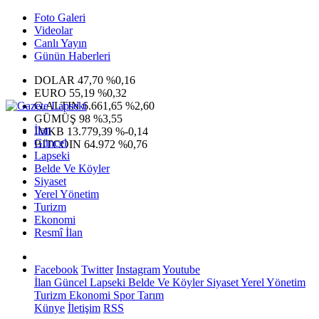
Foto Galeri
Videolar
Canlı Yayın
Günün Haberleri
DOLAR
47,70
%0,16
EURO
55,19
%0,32
G.ALTIN
6.661,65
%2,60
GÜMÜŞ
98
%3,55
İlan
IMKB
13.779,39
%-0,14
Güncel
BITCOIN
64.972
%0,76
Lapseki
Belde Ve Köyler
Siyaset
Yerel Yönetim
Turizm
Ekonomi
Resmî İlan
Facebook
Twitter
Instagram
Youtube
İlan
Güncel
Lapseki
Belde Ve Köyler
Siyaset
Yerel Yönetim
Turizm
Ekonomi
Spor
Tarım
Künye
İletişim
RSS