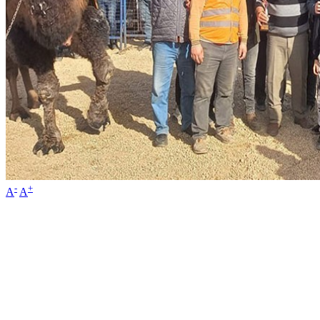
-
+
A
A