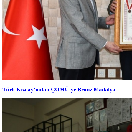
Türk Kızılay’ından ÇOMÜ’ye Bronz Madalya