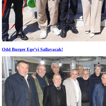
Odd Burger Ege’yi Sallayacak!