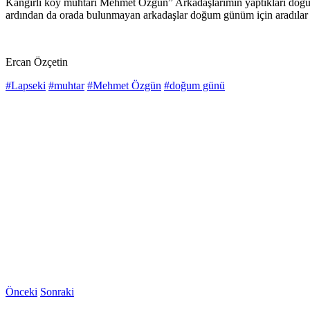
Kangırlı köy muhtarı Mehmet Özgün” Arkadaşlarımın yaptıkları doğum
ardından da orada bulunmayan arkadaşlar doğum günüm için aradılar
Ercan Özçetin
#Lapseki
#muhtar
#Mehmet Özgün
#doğum günü
Önceki
Sonraki