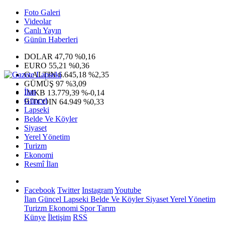
Foto Galeri
Videolar
Canlı Yayın
Günün Haberleri
DOLAR
47,70
%0,16
EURO
55,21
%0,36
G.ALTIN
6.645,18
%2,35
GÜMÜŞ
97
%3,09
İlan
IMKB
13.779,39
%-0,14
Güncel
BITCOIN
64.949
%0,33
Lapseki
Belde Ve Köyler
Siyaset
Yerel Yönetim
Turizm
Ekonomi
Resmî İlan
Facebook
Twitter
Instagram
Youtube
İlan
Güncel
Lapseki
Belde Ve Köyler
Siyaset
Yerel Yönetim
Turizm
Ekonomi
Spor
Tarım
Künye
İletişim
RSS