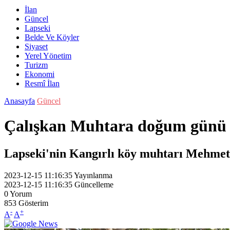
İlan
Güncel
Lapseki
Belde Ve Köyler
Siyaset
Yerel Yönetim
Turizm
Ekonomi
Resmî İlan
Anasayfa
Güncel
Çalışkan Muhtara doğum günü 
Lapseki'nin Kangırlı köy muhtarı Mehmet 
2023-12-15 11:16:35
Yayınlanma
2023-12-15 11:16:35
Güncelleme
0
Yorum
853
Gösterim
-
+
A
A