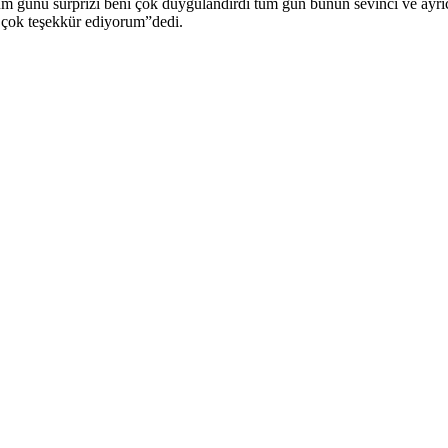
 günü sürprizi beni çok duygulandırdı tüm gün bunun sevinci ve ayrıc
 çok teşekkür ediyorum”dedi.