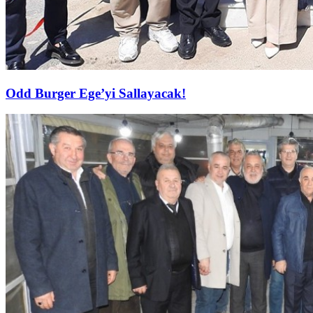
Odd Burger Ege’yi Sallayacak!