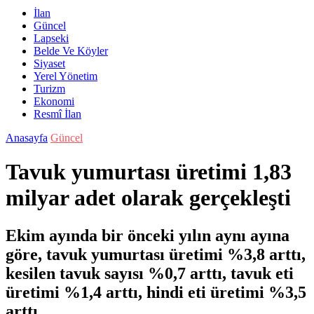
İlan
Güncel
Lapseki
Belde Ve Köyler
Siyaset
Yerel Yönetim
Turizm
Ekonomi
Resmî İlan
Anasayfa
Güncel
Tavuk yumurtası üretimi 1,83
milyar adet olarak gerçekleşti
Ekim ayında bir önceki yılın aynı ayına
göre, tavuk yumurtası üretimi %3,8 arttı,
kesilen tavuk sayısı %0,7 arttı, tavuk eti
üretimi %1,4 arttı, hindi eti üretimi %3,5
arttı.