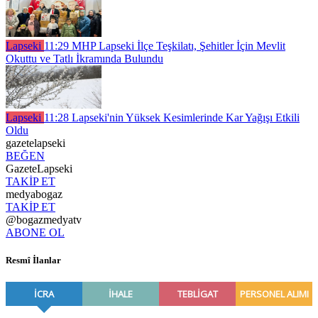
Lapseki
11:29
MHP Lapseki İlçe Teşkilatı, Şehitler İçin Mevlit
Okuttu ve Tatlı İkramında Bulundu
Lapseki
11:28
Lapseki'nin Yüksek Kesimlerinde Kar Yağışı Etkili
Oldu
gazetelapseki
BEĞEN
GazeteLapseki
TAKİP ET
medyabogaz
TAKİP ET
@bogazmedyatv
ABONE OL
Resmî İlanlar