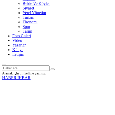
Belde Ve Köyler
Siyaset
Yerel Yönetim
Turizm
Ekonomi
Spor
Tarım
Foto Galeri
Video
Yazarlar
Künye
İletişim
Aramak için bir kelime yazınız.
HABER İHBAR