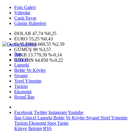
Foto Galeri
Videolar
Canlı Yayın
Günün Haberleri
DOLAR
47,74
%0,25
EURO
55,25
%0,43
G.ALTIN
6.660,55
%2,59
GÜMÜŞ
98
%3,57
İlan
IMKB
13.779,39
%-0,14
Güncel
BITCOIN
64.850
%-0,22
Lapseki
Belde Ve Köyler
Siyaset
Yerel Yönetim
Turizm
Ekonomi
Resmî İlan
Facebook
Twitter
Instagram
Youtube
İlan
Güncel
Lapseki
Belde Ve Köyler
Siyaset
Yerel Yönetim
Turizm
Ekonomi
Spor
Tarım
Künye
İletişim
RSS