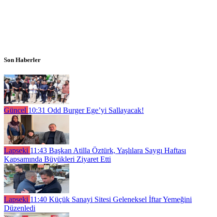
Son Haberler
Güncel
10:31
Odd Burger Ege’yi Sallayacak!
Lapseki
11:43
Başkan Atilla Öztürk, Yaşlılara Saygı Haftası
Kapsamında Büyükleri Ziyaret Etti
Lapseki
11:40
Küçük Sanayi Sitesi Geleneksel İftar Yemeğini
Düzenledi