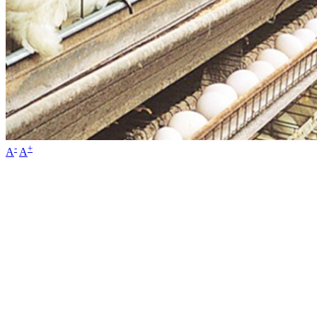
-
+
A
A