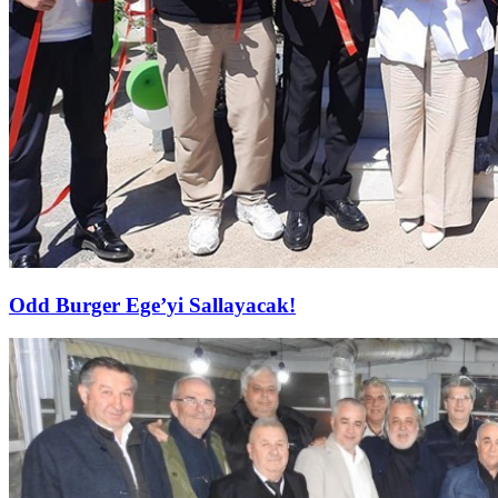
Odd Burger Ege’yi Sallayacak!