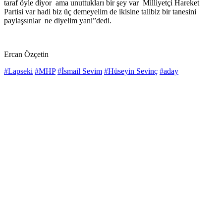
taraf öyle diyor ama unuttukları bir şey var Milliyetçi Hareket
Partisi var hadi biz üç demeyelim de ikisine talibiz bir tanesini
paylaşsınlar ne diyelim yani”dedi.
Ercan Özçetin
#Lapseki
#MHP
#İsmail Sevim
#Hüseyin Sevinç
#aday