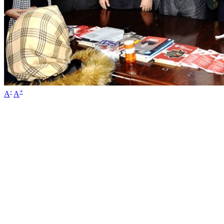
-
+
A
A