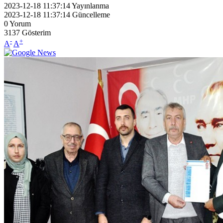
2023-12-18 11:37:14
Yayınlanma
2023-12-18 11:37:14
Güncelleme
0
Yorum
3137
Gösterim
-
+
A
A