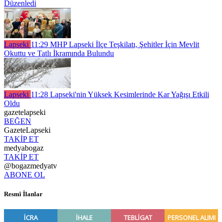
Düzenledi
Lapseki
11:29
MHP Lapseki İlçe Teşkilatı, Şehitler İçin Mevlit
Okuttu ve Tatlı İkramında Bulundu
Lapseki
11:28
Lapseki'nin Yüksek Kesimlerinde Kar Yağışı Etkili
Oldu
gazetelapseki
BEĞEN
GazeteLapseki
TAKİP ET
medyabogaz
TAKİP ET
@bogazmedyatv
ABONE OL
Resmî İlanlar