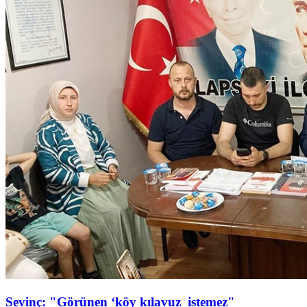
Sevinç: "Görünen ‘köy kılavuz istemez"