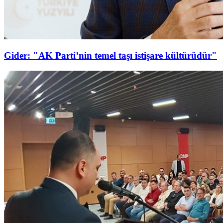
Gider: "AK Parti’nin temel taşı istişare kültürüdür"