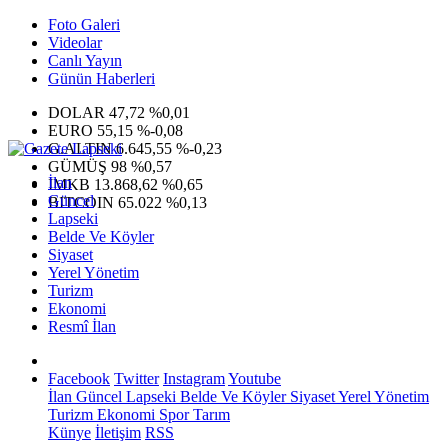
Foto Galeri
Videolar
Canlı Yayın
Günün Haberleri
DOLAR
47,72
%0,01
EURO
55,15
%-0,08
G.ALTIN
6.645,55
%-0,23
GÜMÜŞ
98
%0,57
İlan
IMKB
13.868,62
%0,65
Güncel
BITCOIN
65.022
%0,13
Lapseki
Belde Ve Köyler
Siyaset
Yerel Yönetim
Turizm
Ekonomi
Resmî İlan
Facebook
Twitter
Instagram
Youtube
İlan
Güncel
Lapseki
Belde Ve Köyler
Siyaset
Yerel Yönetim
Turizm
Ekonomi
Spor
Tarım
Künye
İletişim
RSS