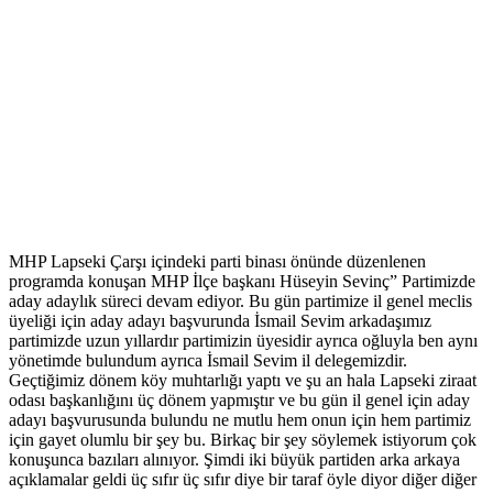
MHP Lapseki Çarşı içindeki parti binası önünde düzenlenen
programda konuşan MHP İlçe başkanı Hüseyin Sevinç” Partimizde
aday adaylık süreci devam ediyor. Bu gün partimize il genel meclis
üyeliği için aday adayı başvurunda İsmail Sevim arkadaşımız
partimizde uzun yıllardır partimizin üyesidir ayrıca oğluyla ben aynı
yönetimde bulundum ayrıca İsmail Sevim il delegemizdir.
Geçtiğimiz dönem köy muhtarlığı yaptı ve şu an hala Lapseki ziraat
odası başkanlığını üç dönem yapmıştır ve bu gün il genel için aday
adayı başvurusunda bulundu ne mutlu hem onun için hem partimiz
için gayet olumlu bir şey bu. Birkaç bir şey söylemek istiyorum çok
konuşunca bazıları alınıyor. Şimdi iki büyük partiden arka arkaya
açıklamalar geldi üç sıfır üç sıfır diye bir taraf öyle diyor diğer diğer