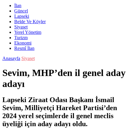
İlan
Güncel
Lapseki
Belde Ve Köyler
Siyaset
Yerel Yönetim
Turizm
Ekonomi
Resmî İlan
Anasayfa
Siyaset
Sevim, MHP’den il genel aday
adayı
Lapseki Ziraat Odası Başkanı İsmail
Sevim, Milliyetçi Hareket Partisi’den
2024 yerel seçimlerde il genel meclis
üyeliği için aday adayı oldu.