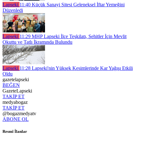
Lapseki
11:40
Küçük Sanayi Sitesi Geleneksel İftar Yemeğini
Düzenledi
Lapseki
11:29
MHP Lapseki İlçe Teşkilatı, Şehitler İçin Mevlit
Okuttu ve Tatlı İkramında Bulundu
Lapseki
11:28
Lapseki'nin Yüksek Kesimlerinde Kar Yağışı Etkili
Oldu
gazetelapseki
BEĞEN
GazeteLapseki
TAKİP ET
medyabogaz
TAKİP ET
@bogazmedyatv
ABONE OL
Resmî İlanlar