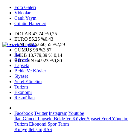
Foto Galeri
Videolar
Canlı Yayın
Günün Haberleri
DOLAR
47,74
%0,25
EURO
55,25
%0,43
G.ALTIN
6.660,55
%2,59
GÜMÜŞ
98
%3,57
İlan
IMKB
13.779,39
%-0,14
Güncel
BITCOIN
64.923
%0,80
Lapseki
Belde Ve Köyler
Siyaset
Yerel Yönetim
Turizm
Ekonomi
Resmî İlan
Facebook
Twitter
Instagram
Youtube
İlan
Güncel
Lapseki
Belde Ve Köyler
Siyaset
Yerel Yönetim
Turizm
Ekonomi
Spor
Tarım
Künye
İletişim
RSS