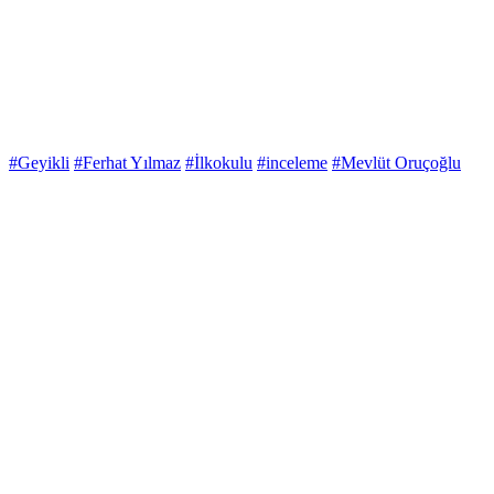
#Geyikli
#Ferhat Yılmaz
#İlkokulu
#inceleme
#Mevlüt Oruçoğlu