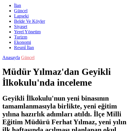
İlan
Güncel
Lapseki
Belde Ve Köyler
Siyaset
Yerel Yönetim
Turizm
Ekonomi
Resmî İlan
Anasayfa
Güncel
Müdür Yılmaz'dan Geyikli
İlkokulu'nda inceleme
Geyikli İlkokulu'nun yeni binasının
tamamlanmasıyla birlikte, yeni eğitim
yılına hazırlık adımları atıldı. İlçe Milli
Eğitim Müdürü Ferhat Yılmaz, yeni yılın
ilk haftasında açılması planlanan okul