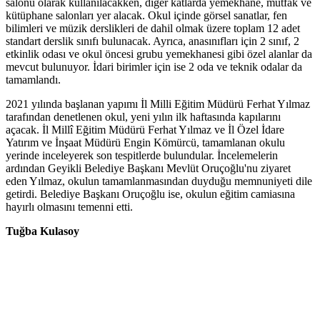
salonu olarak kullanılacakken, diğer katlarda yemekhane, mutfak ve
kütüphane salonları yer alacak. Okul içinde görsel sanatlar, fen
bilimleri ve müzik derslikleri de dahil olmak üzere toplam 12 adet
standart derslik sınıfı bulunacak. Ayrıca, anasınıfları için 2 sınıf, 2
etkinlik odası ve okul öncesi grubu yemekhanesi gibi özel alanlar da
mevcut bulunuyor. İdari birimler için ise 2 oda ve teknik odalar da
tamamlandı.
2021 yılında başlanan yapımı İl Milli Eğitim Müdürü Ferhat Yılmaz
tarafından denetlenen okul, yeni yılın ilk haftasında kapılarını
açacak. İl Millî Eğitim Müdürü Ferhat Yılmaz ve İl Özel İdare
Yatırım ve İnşaat Müdürü Engin Kömürcü, tamamlanan okulu
yerinde inceleyerek son tespitlerde bulundular. İncelemelerin
ardından Geyikli Belediye Başkanı Mevlüt Oruçoğlu'nu ziyaret
eden Yılmaz, okulun tamamlanmasından duyduğu memnuniyeti dile
getirdi. Belediye Başkanı Oruçoğlu ise, okulun eğitim camiasına
hayırlı olmasını temenni etti.
Tuğba Kulasoy