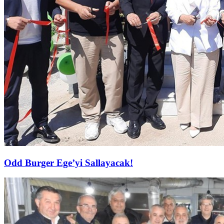
Odd Burger Ege’yi Sallayacak!