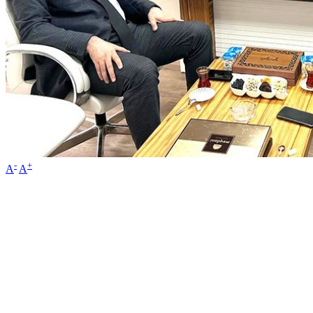
-
+
A
A