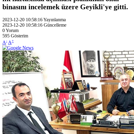
binasını incelemek üzere Geyikli'ye gitti.
2023-12-20 10:58:16
Yayınlanma
2023-12-20 10:58:16
Güncelleme
0
Yorum
595
Gösterim
-
+
A
A