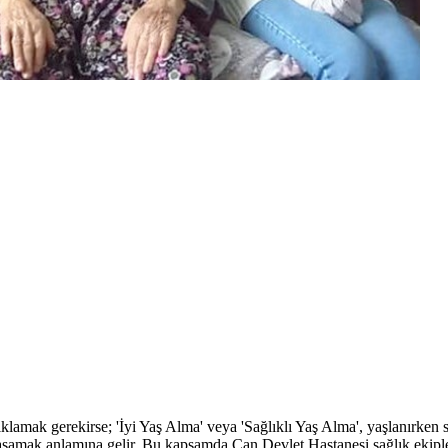
lamak gerekirse; 'İyi Yaş Alma' veya 'Sağlıklı Yaş Alma', yaşlanırken 
e yaşamak anlamına gelir. Bu kapsamda Çan Devlet Hastanesi sağlık ekipl