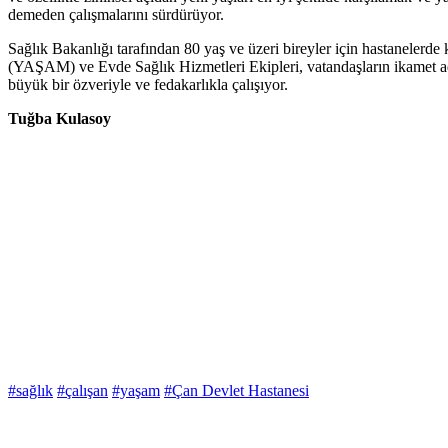
demeden çalışmalarını sürdürüyor.
Sağlık Bakanlığı tarafından 80 yaş ve üzeri bireyler için hastaneler
(YAŞAM) ve Evde Sağlık Hizmetleri Ekipleri, vatandaşların ikamet adres
büyük bir özveriyle ve fedakarlıkla çalışıyor.
Tuğba Kulasoy
#sağlık
#çalışan
#yaşam
#Çan Devlet Hastanesi