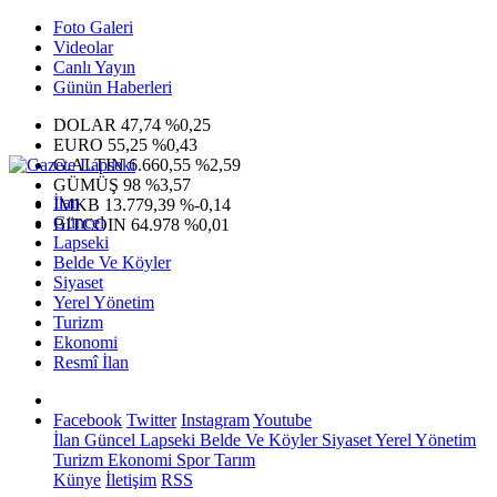
Foto Galeri
Videolar
Canlı Yayın
Günün Haberleri
DOLAR
47,74
%0,25
EURO
55,25
%0,43
G.ALTIN
6.660,55
%2,59
GÜMÜŞ
98
%3,57
İlan
IMKB
13.779,39
%-0,14
Güncel
BITCOIN
64.978
%0,01
Lapseki
Belde Ve Köyler
Siyaset
Yerel Yönetim
Turizm
Ekonomi
Resmî İlan
Facebook
Twitter
Instagram
Youtube
İlan
Güncel
Lapseki
Belde Ve Köyler
Siyaset
Yerel Yönetim
Turizm
Ekonomi
Spor
Tarım
Künye
İletişim
RSS