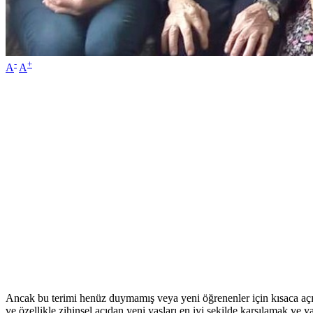
-
+
A
A
Ancak bu terimi henüz duymamış veya yeni öğrenenler için kısaca açık
ve özellikle zihinsel açıdan yeni yaşları en iyi şekilde karşılamak v