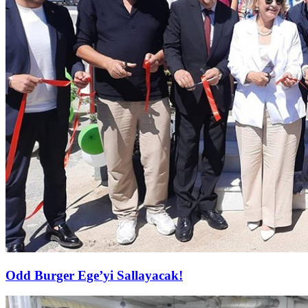
Odd Burger Ege’yi Sallayacak!