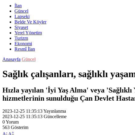
İlan
Güncel
Lapseki
Belde Ve Köyler
Siyaset
Yerel Yönetim
Turizm
Ekonomi
Resmî İlan
Anasayfa
Güncel
Sağlık çalışanları, sağlıklı yaşa
Hızla yayılan 'İyi Yaş Alma' veya 'Sağlıklı
hizmetlerinin sunulduğu Çan Devlet Hastane
2023-12-25 11:35:13
Yayınlanma
2023-12-25 11:35:13
Güncelleme
0
Yorum
563
Gösterim
-
+
A
A