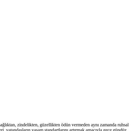
sağlıktan, zindelikten, güzellikten ödün vermeden aynı zamanda ruhsal
eri, vatandaşların yaşam standartlarını artırmak amacıyla gece gündüz