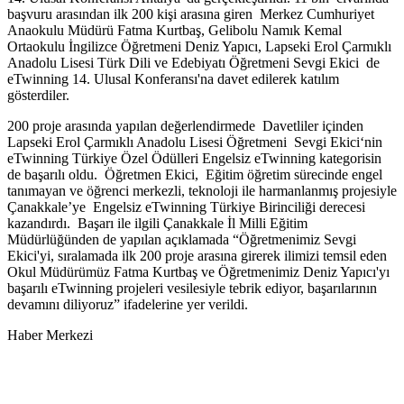
başvuru arasından ilk 200 kişi arasına giren Merkez Cumhuriyet
Anaokulu Müdürü Fatma Kurtbaş, Gelibolu Namık Kemal
Ortaokulu İngilizce Öğretmeni Deniz Yapıcı, Lapseki Erol Çarmıklı
Anadolu Lisesi Türk Dili ve Edebiyatı Öğretmeni Sevgi Ekici de
eTwinning 14. Ulusal Konferansı'na davet edilerek katılım
gösterdiler.
200 proje arasında yapılan değerlendirmede Davetliler içinden
Lapseki Erol Çarmıklı Anadolu Lisesi Öğretmeni Sevgi Ekici‘nin
eTwinning Türkiye Özel Ödülleri Engelsiz eTwinning kategorisin
de başarılı oldu. Öğretmen Ekici, Eğitim öğretim sürecinde engel
tanımayan ve öğrenci merkezli, teknoloji ile harmanlanmış projesiyle
Çanakkale’ye Engelsiz eTwinning Türkiye Birinciliği derecesi
kazandırdı. Başarı ile ilgili Çanakkale İl Milli Eğitim
Müdürlüğünden de yapılan açıklamada “Öğretmenimiz Sevgi
Ekici'yi, sıralamada ilk 200 proje arasına girerek ilimizi temsil eden
Okul Müdürümüz Fatma Kurtbaş ve Öğretmenimiz Deniz Yapıcı'yı
başarılı eTwinning projeleri vesilesiyle tebrik ediyor, başarılarının
devamını diliyoruz” ifadelerine yer verildi.
Haber Merkezi