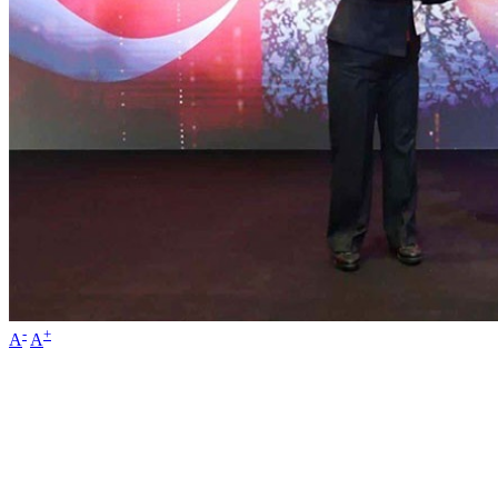
-
+
A
A