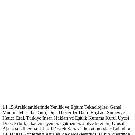
14-15 Aralık tarihlerinde Yenilik ve Eğitim Teknolojileri Genel
Müdürü Mustafa Canlı, Dijital beceriler Daire Başkanı Sümeyye
Hatice Eral, Türkiye İnsan Hakları ve Eşitlik Kurumu Kurul Üyesi
Dilek Ertürk, akademisyenler, eğitmenler, atölye liderleri, Ulusal
Ajans yetkilileri ve Ulusal Destek Servisi'nin katılımıyla eTwinning
14. Ulusal Konferansı Antalya 'da gerçekleştirildi. 11 bin civarında