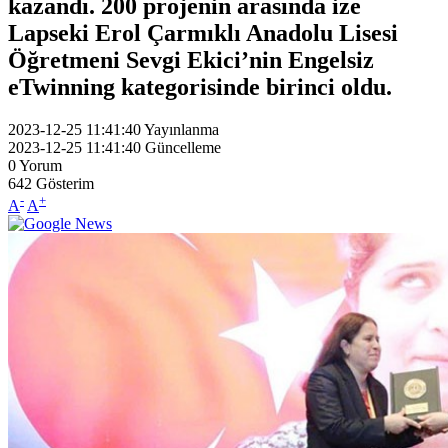
kazandı. 200 projenin arasında ize
Lapseki Erol Çarmıklı Anadolu Lisesi
Öğretmeni Sevgi Ekici’nin Engelsiz
eTwinning kategorisinde birinci oldu.
2023-12-25 11:41:40
Yayınlanma
2023-12-25 11:41:40
Güncelleme
0
Yorum
642
Gösterim
-
+
A
A