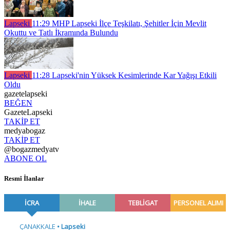
Lapseki
11:29
MHP Lapseki İlçe Teşkilatı, Şehitler İçin Mevlit
Okuttu ve Tatlı İkramında Bulundu
Lapseki
11:28
Lapseki'nin Yüksek Kesimlerinde Kar Yağışı Etkili
Oldu
gazetelapseki
BEĞEN
GazeteLapseki
TAKİP ET
medyabogaz
TAKİP ET
@bogazmedyatv
ABONE OL
Resmî İlanlar