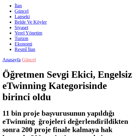
İlan
Güncel
Lapseki
Belde Ve Köyler
Siyaset
Yerel Yönetim
Turizm
Ekonomi
Resmî İlan
Anasayfa
Güncel
Öğretmen Sevgi Ekici, Engelsiz
eTwinning Kategorisinde
birinci oldu
11 bin proje başvurusunun yapıldığı
eTwinning ğrojeleri değerlendirildikten
sonra 200 proje finale kalmaya hak