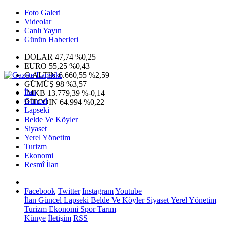
Foto Galeri
Videolar
Canlı Yayın
Günün Haberleri
DOLAR
47,74
%0,25
EURO
55,25
%0,43
G.ALTIN
6.660,55
%2,59
GÜMÜŞ
98
%3,57
İlan
IMKB
13.779,39
%-0,14
Güncel
BITCOIN
64.994
%0,22
Lapseki
Belde Ve Köyler
Siyaset
Yerel Yönetim
Turizm
Ekonomi
Resmî İlan
Facebook
Twitter
Instagram
Youtube
İlan
Güncel
Lapseki
Belde Ve Köyler
Siyaset
Yerel Yönetim
Turizm
Ekonomi
Spor
Tarım
Künye
İletişim
RSS