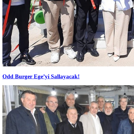
Odd Burger Ege’yi Sallayacak!