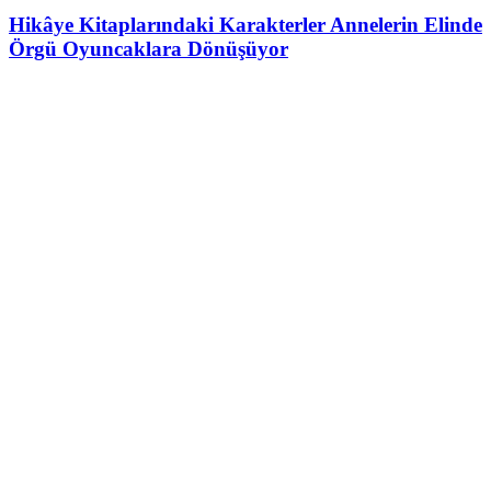
Hikâye Kitaplarındaki Karakterler Annelerin Elinde
Örgü Oyuncaklara Dönüşüyor