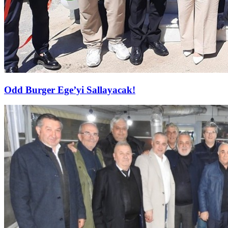
Odd Burger Ege’yi Sallayacak!