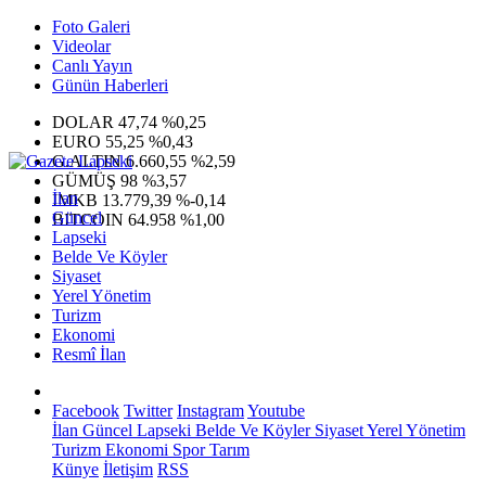
Foto Galeri
Videolar
Canlı Yayın
Günün Haberleri
DOLAR
47,74
%0,25
EURO
55,25
%0,43
G.ALTIN
6.660,55
%2,59
GÜMÜŞ
98
%3,57
İlan
IMKB
13.779,39
%-0,14
Güncel
BITCOIN
64.958
%1,00
Lapseki
Belde Ve Köyler
Siyaset
Yerel Yönetim
Turizm
Ekonomi
Resmî İlan
Facebook
Twitter
Instagram
Youtube
İlan
Güncel
Lapseki
Belde Ve Köyler
Siyaset
Yerel Yönetim
Turizm
Ekonomi
Spor
Tarım
Künye
İletişim
RSS