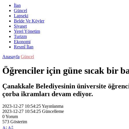
İlan
Güncel
Lapseki
Belde Ve Köyler
Siyaset
Yerel Yönetim
Turizm
Ekonomi
Resmî İlan
Anasayfa
Güncel
Öğrenciler için güne sıcak bir b
Çanakkale Belediyesinin üniversite öğrencil
çorba ikramları devam ediyor.
2023-12-27 10:54:25
Yayınlanma
2023-12-27 10:54:25
Güncelleme
0
Yorum
573
Gösterim
-
+
A
A