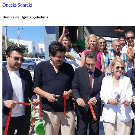
Önceki
Sonraki
Bunlar da ilginizi çekebilir