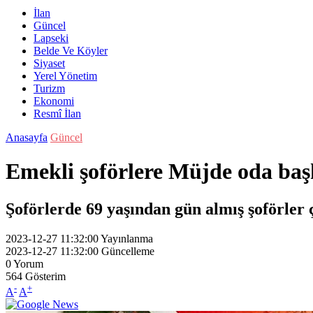
İlan
Güncel
Lapseki
Belde Ve Köyler
Siyaset
Yerel Yönetim
Turizm
Ekonomi
Resmî İlan
Anasayfa
Güncel
Emekli şoförlere Müjde oda baş
Şoförlerde 69 yaşından gün almış şoförler ç
2023-12-27 11:32:00
Yayınlanma
2023-12-27 11:32:00
Güncelleme
0
Yorum
564
Gösterim
-
+
A
A