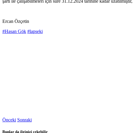
şartı ile çalışabilmeleri için süre 31.12.2024 tarihine kadar uzatılmıştı
Ercan Özçetin
#Hasan Gök
#lapseki
Önceki
Sonraki
Bunlar da ilginizi çekebilir