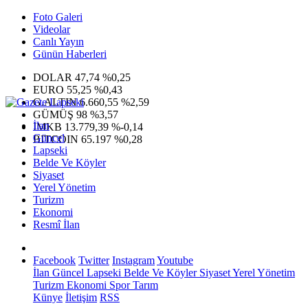
Foto Galeri
Videolar
Canlı Yayın
Günün Haberleri
DOLAR
47,74
%0,25
EURO
55,25
%0,43
G.ALTIN
6.660,55
%2,59
GÜMÜŞ
98
%3,57
İlan
IMKB
13.779,39
%-0,14
Güncel
BITCOIN
65.197
%0,28
Lapseki
Belde Ve Köyler
Siyaset
Yerel Yönetim
Turizm
Ekonomi
Resmî İlan
Facebook
Twitter
Instagram
Youtube
İlan
Güncel
Lapseki
Belde Ve Köyler
Siyaset
Yerel Yönetim
Turizm
Ekonomi
Spor
Tarım
Künye
İletişim
RSS