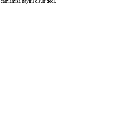
r, camiamıza hayırlı olsun’dedi.