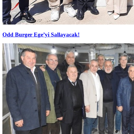
Odd Burger Ege’yi Sallayacak!