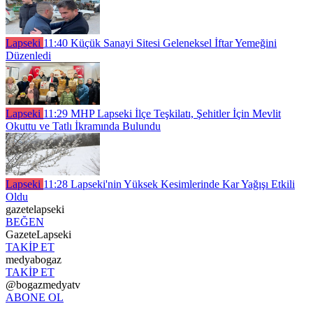
Lapseki
11:40
Küçük Sanayi Sitesi Geleneksel İftar Yemeğini
Düzenledi
Lapseki
11:29
MHP Lapseki İlçe Teşkilatı, Şehitler İçin Mevlit
Okuttu ve Tatlı İkramında Bulundu
Lapseki
11:28
Lapseki'nin Yüksek Kesimlerinde Kar Yağışı Etkili
Oldu
gazetelapseki
BEĞEN
GazeteLapseki
TAKİP ET
medyabogaz
TAKİP ET
@bogazmedyatv
ABONE OL