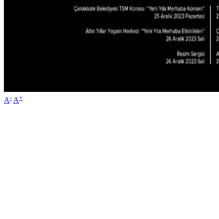
-
+
A
A