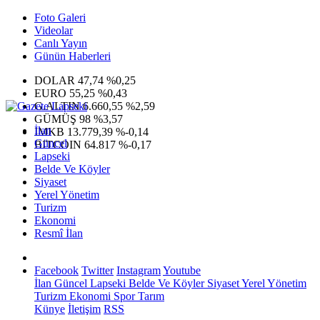
Foto Galeri
Videolar
Canlı Yayın
Günün Haberleri
DOLAR
47,74
%0,25
EURO
55,25
%0,43
G.ALTIN
6.660,55
%2,59
GÜMÜŞ
98
%3,57
İlan
IMKB
13.779,39
%-0,14
Güncel
BITCOIN
64.817
%-0,17
Lapseki
Belde Ve Köyler
Siyaset
Yerel Yönetim
Turizm
Ekonomi
Resmî İlan
Facebook
Twitter
Instagram
Youtube
İlan
Güncel
Lapseki
Belde Ve Köyler
Siyaset
Yerel Yönetim
Turizm
Ekonomi
Spor
Tarım
Künye
İletişim
RSS