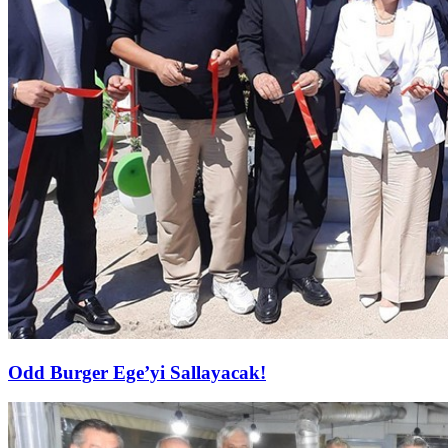
Odd Burger Ege’yi Sallayacak!