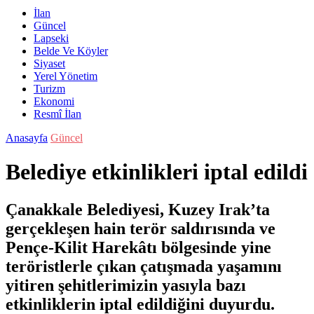
İlan
Güncel
Lapseki
Belde Ve Köyler
Siyaset
Yerel Yönetim
Turizm
Ekonomi
Resmî İlan
Anasayfa
Güncel
Belediye etkinlikleri iptal edildi
Çanakkale Belediyesi, Kuzey Irak’ta
gerçekleşen hain terör saldırısında ve
Pençe-Kilit Harekâtı bölgesinde yine
teröristlerle çıkan çatışmada yaşamını
yitiren şehitlerimizin yasıyla bazı
etkinliklerin iptal edildiğini duyurdu.