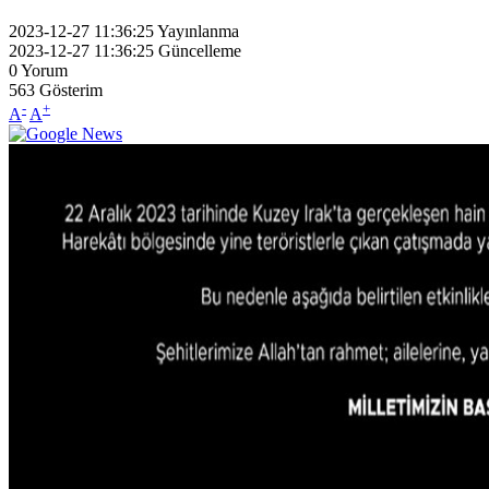
2023-12-27 11:36:25
Yayınlanma
2023-12-27 11:36:25
Güncelleme
0
Yorum
563
Gösterim
-
+
A
A