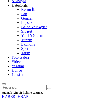
Anasayfa
Kategoriler
Resmî İlan
İlan
Güncel
Lapseki
Belde Ve Köyler
Siyaset
Yerel Yönetim
Turizm
Ekonomi
Spor
Tarım
Foto Galeri
Video
Yazarlar
Künye
İletişim
Aramak için bir kelime yazınız.
HABER İHBAR