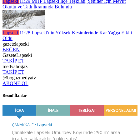
Lapseki
11:29
MHP Lapseki İlçe Teşkilatı, Şehitler İçin Mevlit
Okuttu ve Tatlı İkramında Bulundu
Lapseki
11:28
Lapseki'nin Yüksek Kesimlerinde Kar Yağışı Etkili
Oldu
gazetelapseki
BEĞEN
GazeteLapseki
TAKİP ET
medyabogaz
TAKİP ET
@bogazmedyatv
ABONE OL
Resmî İlanlar