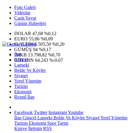
Foto Galeri
Videolar
Canlı Yayın
Günün Haberleri
DOLAR
47,68
%0,12
EURO
55,06
%0,09
G.ALTIN
6.505,50
%0,20
GÜMÜŞ
94
%0,17
İlan
IMKB
13.798,82
%0,70
Güncel
BITCOIN
64.243
%-0,67
Lapseki
Belde Ve Köyler
Siyaset
Yerel Yönetim
Turizm
Ekonomi
Resmî İlan
Facebook
Twitter
Instagram
Youtube
İlan
Güncel
Lapseki
Belde Ve Köyler
Siyaset
Yerel Yönetim
Turizm
Ekonomi
Spor
Tarım
Künye
İletişim
RSS