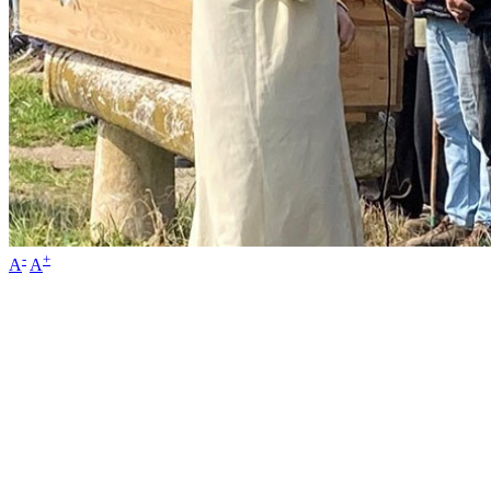
-
+
A
A