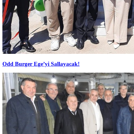
Odd Burger Ege’yi Sallayacak!