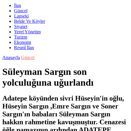
İlan
Güncel
Lapseki
Belde Ve Köyler
Siyaset
Yerel Yönetim
Turizm
Ekonomi
Resmî İlan
Anasayfa
Güncel
Süleyman Sargın son
yolculuğuna uğurlandı
Adatepe köyünden sivri Hüseyin'in oğlu,
Hüseyin Sargın ,Emre Sargın ve Soner
Sargın'ın babaları Süleyman Sargın
hakkın rahmetine kavuşmuştur. Cenazesi
öğle namazının ardından ADATEPE