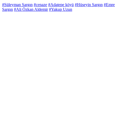
#Süleyman Sargın
#cenaze
#Adatepe köyü
#Hüseyin Sargın
#Emre
Sargın
#Ali Özkan Aldemir
#Yakup Uzun