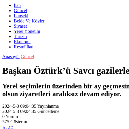
İlan
Güncel
Lapseki
Belde Ve Köyler
Siyaset
Yerel Yönetim
Turizm
Ekonomi
Resmî İlan
Anasayfa
Güncel
Başkan Öztürk’ü Savcı gazilerle b
Yerel seçimlerin üzerinden bir ay geçmesin
olsun ziyaretleri aralıksız devam ediyor.
2024-5-3 09:04:35
Yayınlanma
2024-5-3 09:04:35
Güncelleme
0
Yorum
575
Gösterim
-
+
A
A