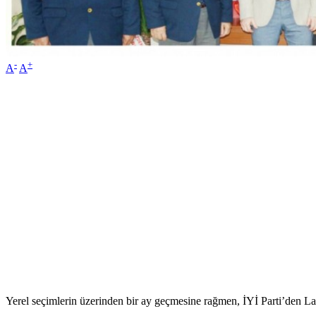
-
+
A
A
Yerel seçimlerin üzerinden bir ay geçmesine rağmen, İYİ Parti’den Lap