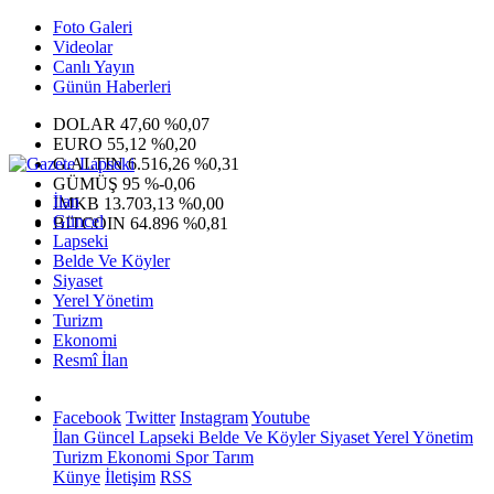
Foto Galeri
Videolar
Canlı Yayın
Günün Haberleri
DOLAR
47,60
%0,07
EURO
55,12
%0,20
G.ALTIN
6.516,26
%0,31
GÜMÜŞ
95
%-0,06
İlan
IMKB
13.703,13
%0,00
Güncel
BITCOIN
64.896
%0,81
Lapseki
Belde Ve Köyler
Siyaset
Yerel Yönetim
Turizm
Ekonomi
Resmî İlan
Facebook
Twitter
Instagram
Youtube
İlan
Güncel
Lapseki
Belde Ve Köyler
Siyaset
Yerel Yönetim
Turizm
Ekonomi
Spor
Tarım
Künye
İletişim
RSS