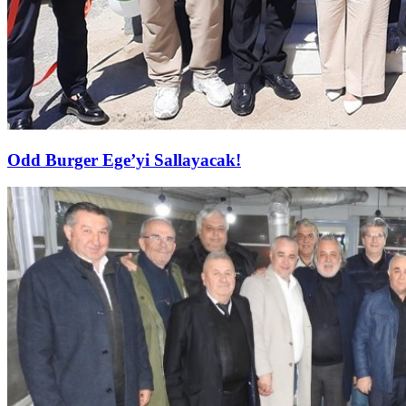
Odd Burger Ege’yi Sallayacak!