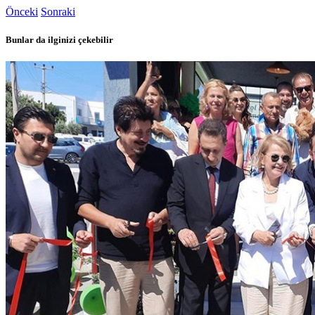
Önceki
Sonraki
Bunlar da ilginizi çekebilir