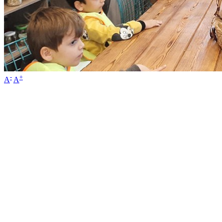
-
+
A
A