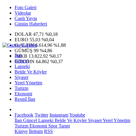
Foto Galeri
Videolar
Canlı Yayın
Günün Haberleri
DOLAR
47,71
%0,18
EURO
55,03
%0,04
G.ALTIN
6.614,96
%1,88
GÜMÜŞ
99
%4,86
İlan
IMKB
13.822,92
%0,17
Güncel
BITCOIN
64.862
%0,37
Lapseki
Belde Ve Köyler
Siyaset
Yerel Yönetim
Turizm
Ekonomi
Resmî İlan
Facebook
Twitter
Instagram
Youtube
İlan
Güncel
Lapseki
Belde Ve Köyler
Siyaset
Yerel Yönetim
Turizm
Ekonomi
Spor
Tarım
Künye
İletişim
RSS