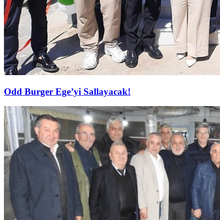
Odd Burger Ege’yi Sallayacak!