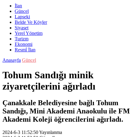
İlan
Güncel
Lapseki
Belde Ve Köyler
Siyaset
Yerel Yönetim
Turizm
Ekonomi
Resmî İlan
Anasayfa
Güncel
Tohum Sandığı minik
ziyaretçilerini ağırladı
Çanakkale Belediyesine bağlı Tohum
Sandığı, Mini Akademi Anaokulu ile FM
Akademi Koleji öğrencilerini ağırladı.
2024-6-3 11:52:50
Yayınlanma