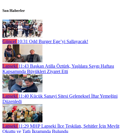
Son Haberler
Güncel
10:31
Odd Burger Ege’yi Sallayacak!
Lapseki
11:43
Başkan Atilla Öztürk, Yaşlılara Saygı Haftası
Kapsamında Büyükleri Ziyaret Etti
Lapseki
11:40
Küçük Sanayi Sitesi Geleneksel İftar Yemeğini
Düzenledi
Lapseki
11:29
MHP Lapseki İlçe Teşkilatı, Şehitler İçin Mevlit
Okuttu ve Tatlı İkramında Bulundu