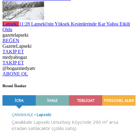
Lapseki
11:28
Lapseki'nin Yüksek Kesimlerinde Kar Yağışı Etkili
Oldu
gazetelapseki
BEĞEN
GazeteLapseki
TAKİP ET
medyabogaz
TAKİP ET
@bogazmedyatv
ABONE OL
Resmî İlanlar