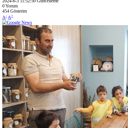
2024-6-3 11:52:50
Güncelleme
0
Yorum
454
Gösterim
-
+
A
A