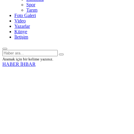
Spor
Tarım
Foto Galeri
Video
Yazarlar
Künye
İletişim
Aramak için bir kelime yazınız.
HABER İHBAR