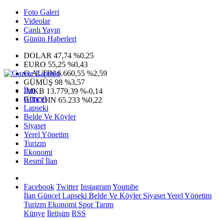
Foto Galeri
Videolar
Canlı Yayın
Günün Haberleri
DOLAR
47,74
%0,25
EURO
55,25
%0,43
G.ALTIN
6.660,55
%2,59
GÜMÜŞ
98
%3,57
İlan
IMKB
13.779,39
%-0,14
Güncel
BITCOIN
65.233
%0,22
Lapseki
Belde Ve Köyler
Siyaset
Yerel Yönetim
Turizm
Ekonomi
Resmî İlan
Facebook
Twitter
Instagram
Youtube
İlan
Güncel
Lapseki
Belde Ve Köyler
Siyaset
Yerel Yönetim
Turizm
Ekonomi
Spor
Tarım
Künye
İletişim
RSS