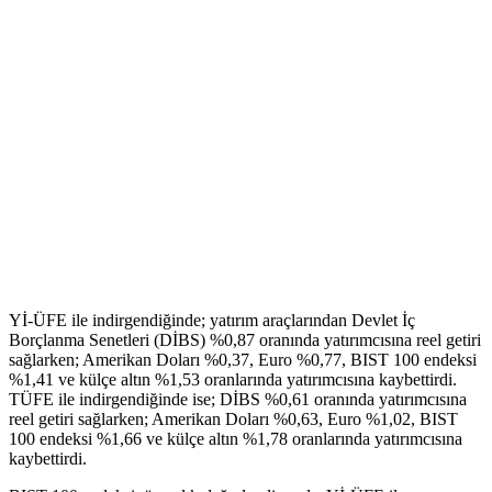
Yİ-ÜFE ile indirgendiğinde; yatırım araçlarından Devlet İç
Borçlanma Senetleri (DİBS) %0,87 oranında yatırımcısına reel getiri
sağlarken; Amerikan Doları %0,37, Euro %0,77, BIST 100 endeksi
%1,41 ve külçe altın %1,53 oranlarında yatırımcısına kaybettirdi.
TÜFE ile indirgendiğinde ise; DİBS %0,61 oranında yatırımcısına
reel getiri sağlarken; Amerikan Doları %0,63, Euro %1,02, BIST
100 endeksi %1,66 ve külçe altın %1,78 oranlarında yatırımcısına
kaybettirdi.