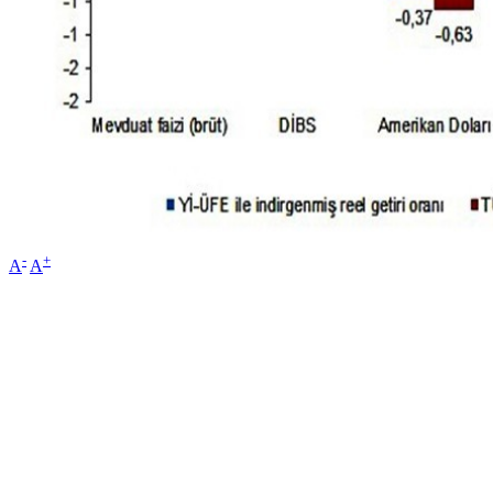
-
+
A
A