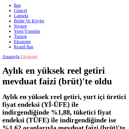
İlan
Güncel
Lapseki
Belde Ve Köyler
Siyaset
Yerel Yönetim
Turizm
Ekonomi
Resmî İlan
Anasayfa
Ekonomi
Aylık en yüksek reel getiri
mevduat faizi (brüt)'te oldu
Aylık en yüksek reel getiri, yurt içi üretici
fiyat endeksi (Yİ-ÜFE) ile
indirgendiğinde %1,88, tüketici fiyat
endeksi (TÜFE) ile indirgendiğinde ise
%1,62 oranlarıyla mevduat faizi (brüt)'te