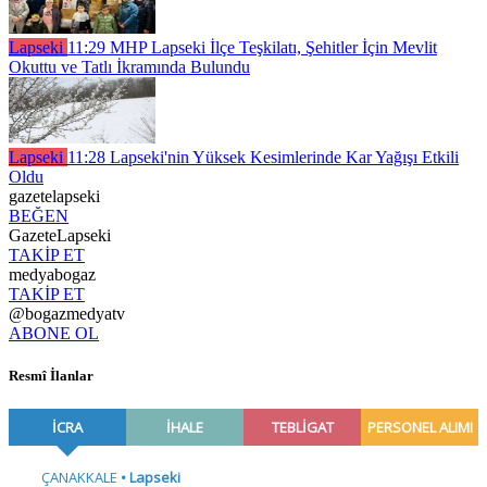
Lapseki
11:29
MHP Lapseki İlçe Teşkilatı, Şehitler İçin Mevlit
Okuttu ve Tatlı İkramında Bulundu
Lapseki
11:28
Lapseki'nin Yüksek Kesimlerinde Kar Yağışı Etkili
Oldu
gazetelapseki
BEĞEN
GazeteLapseki
TAKİP ET
medyabogaz
TAKİP ET
@bogazmedyatv
ABONE OL
Resmî İlanlar