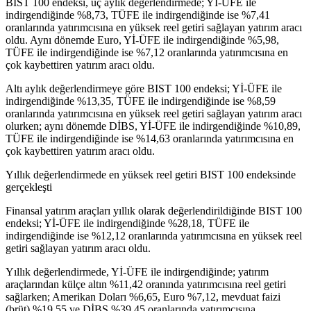
BIST 100 endeksi, üç aylık değerlendirmede; Yİ-ÜFE ile
indirgendiğinde %8,73, TÜFE ile indirgendiğinde ise %7,41
oranlarında yatırımcısına en yüksek reel getiri sağlayan yatırım aracı
oldu. Aynı dönemde Euro, Yİ-ÜFE ile indirgendiğinde %5,98,
TÜFE ile indirgendiğinde ise %7,12 oranlarında yatırımcısına en
çok kaybettiren yatırım aracı oldu.
Altı aylık değerlendirmeye göre BIST 100 endeksi; Yİ-ÜFE ile
indirgendiğinde %13,35, TÜFE ile indirgendiğinde ise %8,59
oranlarında yatırımcısına en yüksek reel getiri sağlayan yatırım aracı
olurken; aynı dönemde DİBS, Yİ-ÜFE ile indirgendiğinde %10,89,
TÜFE ile indirgendiğinde ise %14,63 oranlarında yatırımcısına en
çok kaybettiren yatırım aracı oldu.
Yıllık değerlendirmede en yüksek reel getiri BIST 100 endeksinde
gerçekleşti
Finansal yatırım araçları yıllık olarak değerlendirildiğinde BIST 100
endeksi; Yİ-ÜFE ile indirgendiğinde %28,18, TÜFE ile
indirgendiğinde ise %12,12 oranlarında yatırımcısına en yüksek reel
getiri sağlayan yatırım aracı oldu.
Yıllık değerlendirmede, Yİ-ÜFE ile indirgendiğinde; yatırım
araçlarından külçe altın %11,42 oranında yatırımcısına reel getiri
sağlarken; Amerikan Doları %6,65, Euro %7,12, mevduat faizi
(brüt) %19,55 ve DİBS %39,45 oranlarında yatırımcısına