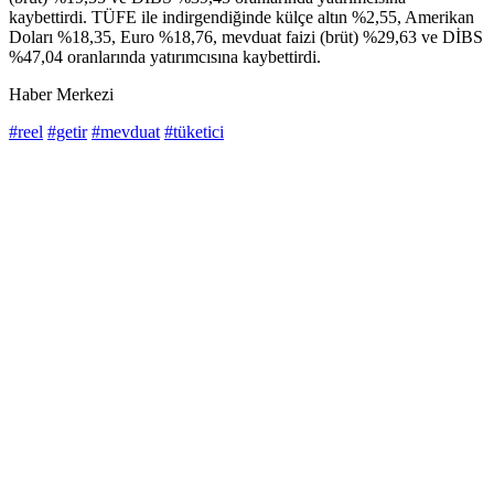
kaybettirdi. TÜFE ile indirgendiğinde külçe altın %2,55, Amerikan
Doları %18,35, Euro %18,76, mevduat faizi (brüt) %29,63 ve DİBS
%47,04 oranlarında yatırımcısına kaybettirdi.
Haber Merkezi
#reel
#getir
#mevduat
#tüketici