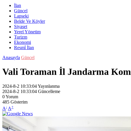
İlan
Güncel
Lapseki
Belde Ve Köyler
Siyaset
Yerel Yönetim
Turizm
Ekonomi
Resmî İlan
Anasayfa
Güncel
Vali Toraman İl Jandarma Komuta
2024-8-2 10:33:04
Yayınlanma
2024-8-2 10:33:04
Güncelleme
0
Yorum
485
Gösterim
-
+
A
A