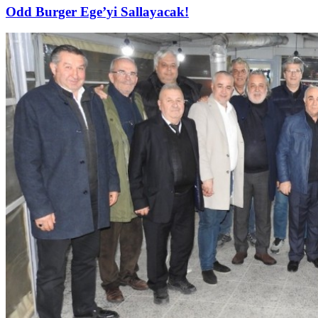
Odd Burger Ege’yi Sallayacak!