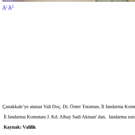
-
+
A
A
Çanakkale’ye atanan Vali Doç. Dr. Ömer Toraman, İl Jandarma Komuta
İl Jandarma Komutanı J. Kd. Albay Sadi Akman' dan, Jandarma sorumlu
Kaynak: Valilik