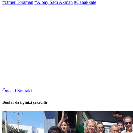
#Ömer Toraman
#Albay Sadi Akman
#Çanakkale
Önceki
Sonraki
Bunlar da ilginizi çekebilir