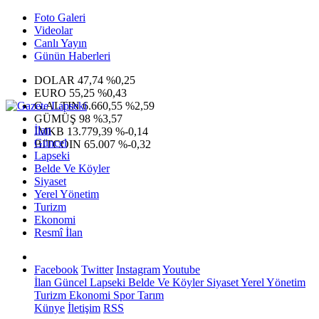
Foto Galeri
Videolar
Canlı Yayın
Günün Haberleri
DOLAR
47,74
%0,25
EURO
55,25
%0,43
G.ALTIN
6.660,55
%2,59
GÜMÜŞ
98
%3,57
İlan
IMKB
13.779,39
%-0,14
Güncel
BITCOIN
65.007
%-0,32
Lapseki
Belde Ve Köyler
Siyaset
Yerel Yönetim
Turizm
Ekonomi
Resmî İlan
Facebook
Twitter
Instagram
Youtube
İlan
Güncel
Lapseki
Belde Ve Köyler
Siyaset
Yerel Yönetim
Turizm
Ekonomi
Spor
Tarım
Künye
İletişim
RSS