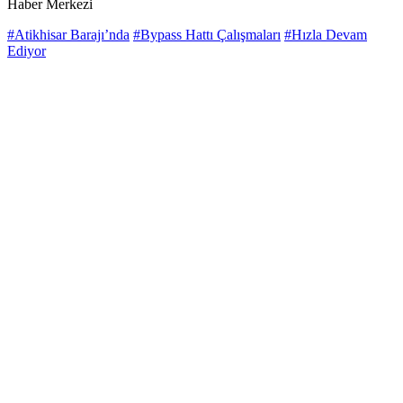
Haber Merkezi
#Atikhisar Barajı’nda
#Bypass Hattı Çalışmaları
#Hızla Devam
Ediyor