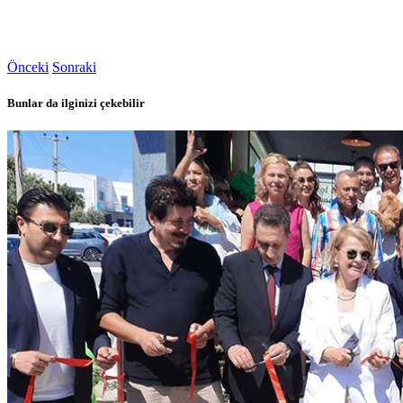
Önceki
Sonraki
Bunlar da ilginizi çekebilir