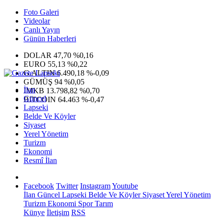
Foto Galeri
Videolar
Canlı Yayın
Günün Haberleri
DOLAR
47,70
%0,16
EURO
55,13
%0,22
G.ALTIN
6.490,18
%-0,09
GÜMÜŞ
94
%0,05
İlan
IMKB
13.798,82
%0,70
Güncel
BITCOIN
64.463
%-0,47
Lapseki
Belde Ve Köyler
Siyaset
Yerel Yönetim
Turizm
Ekonomi
Resmî İlan
Facebook
Twitter
Instagram
Youtube
İlan
Güncel
Lapseki
Belde Ve Köyler
Siyaset
Yerel Yönetim
Turizm
Ekonomi
Spor
Tarım
Künye
İletişim
RSS