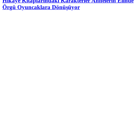
Hikâye Kitaplarındaki Karakterler Annelerin Elinde
Örgü Oyuncaklara Dönüşüyor