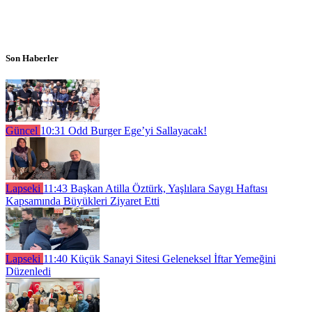
Son Haberler
Güncel
10:31
Odd Burger Ege’yi Sallayacak!
Lapseki
11:43
Başkan Atilla Öztürk, Yaşlılara Saygı Haftası
Kapsamında Büyükleri Ziyaret Etti
Lapseki
11:40
Küçük Sanayi Sitesi Geleneksel İftar Yemeğini
Düzenledi