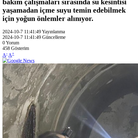
bakım çalışmaları sırasında su kesintisi
yaşamadan içme suyu temin edebilmek
için yoğun önlemler alınıyor.
2024-10-7 11:41:49
Yayınlanma
2024-10-7 11:41:49
Güncelleme
0
Yorum
458
Gösterim
-
+
A
A