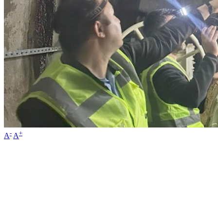
-
+
A
A