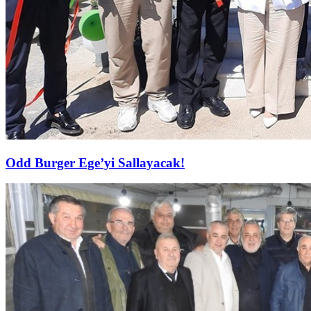
Odd Burger Ege’yi Sallayacak!