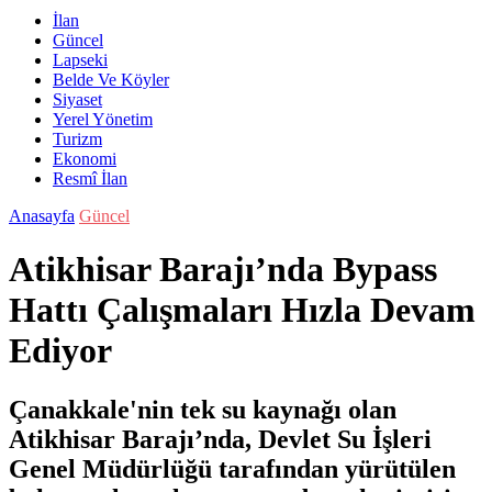
İlan
Güncel
Lapseki
Belde Ve Köyler
Siyaset
Yerel Yönetim
Turizm
Ekonomi
Resmî İlan
Anasayfa
Güncel
Atikhisar Barajı’nda Bypass
Hattı Çalışmaları Hızla Devam
Ediyor
Çanakkale'nin tek su kaynağı olan
Atikhisar Barajı’nda, Devlet Su İşleri
Genel Müdürlüğü tarafından yürütülen