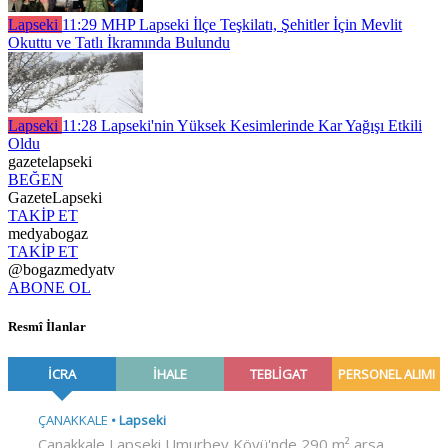
Lapseki
11:29
MHP Lapseki İlçe Teşkilatı, Şehitler İçin Mevlit
Okuttu ve Tatlı İkramında Bulundu
Lapseki
11:28
Lapseki'nin Yüksek Kesimlerinde Kar Yağışı Etkili
Oldu
gazetelapseki
BEĞEN
GazeteLapseki
TAKİP ET
medyabogaz
TAKİP ET
@bogazmedyatv
ABONE OL
Resmî İlanlar