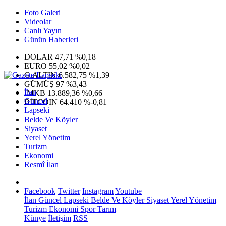
Foto Galeri
Videolar
Canlı Yayın
Günün Haberleri
DOLAR
47,71
%0,18
EURO
55,02
%0,02
G.ALTIN
6.582,75
%1,39
GÜMÜŞ
97
%3,43
İlan
IMKB
13.889,36
%0,66
Güncel
BITCOIN
64.410
%-0,81
Lapseki
Belde Ve Köyler
Siyaset
Yerel Yönetim
Turizm
Ekonomi
Resmî İlan
Facebook
Twitter
Instagram
Youtube
İlan
Güncel
Lapseki
Belde Ve Köyler
Siyaset
Yerel Yönetim
Turizm
Ekonomi
Spor
Tarım
Künye
İletişim
RSS