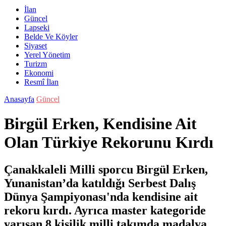
İlan
Güncel
Lapseki
Belde Ve Köyler
Siyaset
Yerel Yönetim
Turizm
Ekonomi
Resmî İlan
Anasayfa
Güncel
Birgül Erken, Kendisine Ait
Olan Türkiye Rekorunu Kırdı
Çanakkaleli Milli sporcu Birgül Erken,
Yunanistan’da katıldığı Serbest Dalış
Dünya Şampiyonası'nda kendisine ait
rekoru kırdı. Ayrıca master kategoride
yarışan 8 kişilik milli takımda madalya