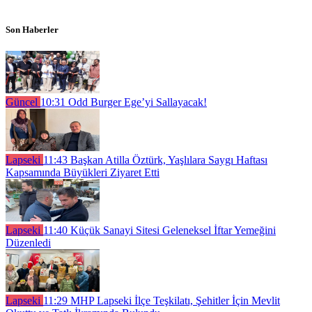
Son Haberler
Güncel
10:31
Odd Burger Ege’yi Sallayacak!
Lapseki
11:43
Başkan Atilla Öztürk, Yaşlılara Saygı Haftası
Kapsamında Büyükleri Ziyaret Etti
Lapseki
11:40
Küçük Sanayi Sitesi Geleneksel İftar Yemeğini
Düzenledi
Lapseki
11:29
MHP Lapseki İlçe Teşkilatı, Şehitler İçin Mevlit