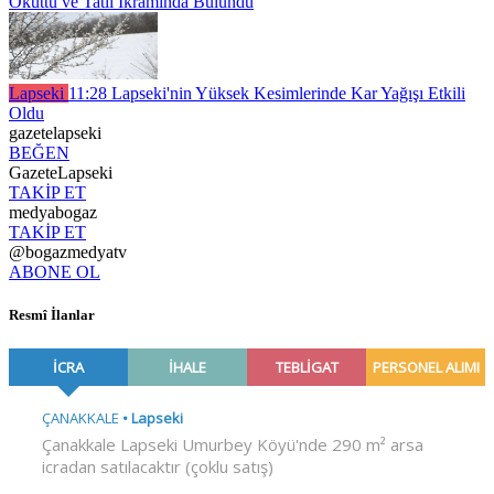
Okuttu ve Tatlı İkramında Bulundu
Lapseki
11:28
Lapseki'nin Yüksek Kesimlerinde Kar Yağışı Etkili
Oldu
gazetelapseki
BEĞEN
GazeteLapseki
TAKİP ET
medyabogaz
TAKİP ET
@bogazmedyatv
ABONE OL
Resmî İlanlar