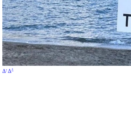
-
+
A
A