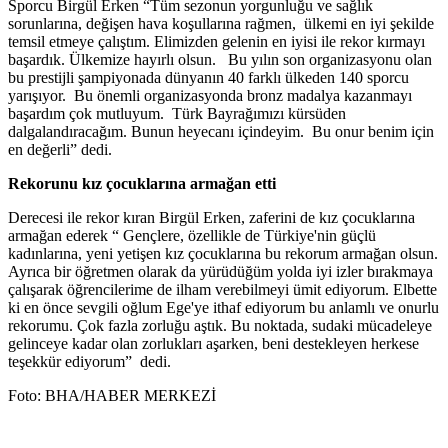
Sporcu Birgül Erken “Tüm sezonun yorgunluğu ve sağlık
sorunlarına, değişen hava koşullarına rağmen, ülkemi en iyi şekilde
temsil etmeye çalıştım. Elimizden gelenin en iyisi ile rekor kırmayı
başardık. Ülkemize hayırlı olsun. Bu yılın son organizasyonu olan
bu prestijli şampiyonada dünyanın 40 farklı ülkeden 140 sporcu
yarışıyor. Bu önemli organizasyonda bronz madalya kazanmayı
başardım çok mutluyum. Türk Bayrağımızı kürsüden
dalgalandıracağım. Bunun heyecanı içindeyim. Bu onur benim için
en değerli” dedi.
Rekorunu kız çocuklarına armağan etti
Derecesi ile rekor kıran Birgül Erken, zaferini de kız çocuklarına
armağan ederek “ Gençlere, özellikle de Türkiye'nin güçlü
kadınlarına, yeni yetişen kız çocuklarına bu rekorum armağan olsun.
Ayrıca bir öğretmen olarak da yürüdüğüm yolda iyi izler bırakmaya
çalışarak öğrencilerime de ilham verebilmeyi ümit ediyorum. Elbette
ki en önce sevgili oğlum Ege'ye ithaf ediyorum bu anlamlı ve onurlu
rekorumu. Çok fazla zorluğu aştık. Bu noktada, sudaki mücadeleye
gelinceye kadar olan zorlukları aşarken, beni destekleyen herkese
teşekkür ediyorum” dedi.
Foto: BHA/HABER MERKEZİ