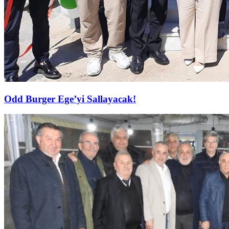
Odd Burger Ege’yi Sallayacak!