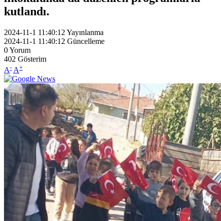
kutlandı.
2024-11-1 11:40:12
Yayınlanma
2024-11-1 11:40:12
Güncelleme
0
Yorum
402
Gösterim
-
+
A
A