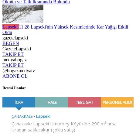
Okuttu ve Tatlı İkramında Bulundu
Lapseki
11:28
Lapseki'nin Yüksek Kesimlerinde Kar Yağışı Etkili
Oldu
gazetelapseki
BEĞEN
GazeteLapseki
TAKİP ET
medyabogaz
TAKİP ET
@bogazmedyatv
ABONE OL
Resmî İlanlar