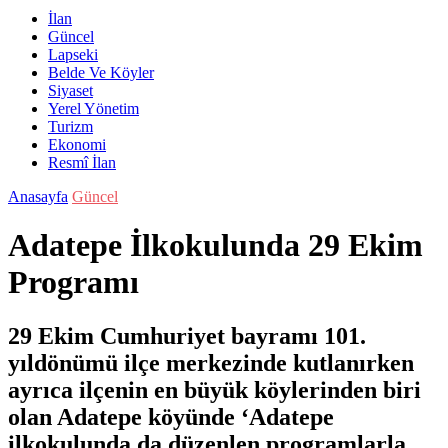
İlan
Güncel
Lapseki
Belde Ve Köyler
Siyaset
Yerel Yönetim
Turizm
Ekonomi
Resmî İlan
Anasayfa
Güncel
Adatepe İlkokulunda 29 Ekim
Programı
29 Ekim Cumhuriyet bayramı 101.
yıldönümü ilçe merkezinde kutlanırken
ayrıca ilçenin en büyük köylerinden biri
olan Adatepe köyünde ‘Adatepe
ilkokulunda da düzenlen programlarla