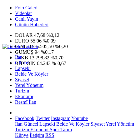
Foto Galeri
Videolar
Canlı Yayın
Günün Haberleri
DOLAR
47,68
%0,12
EURO
55,06
%0,09
G.ALTIN
6.505,50
%0,20
GÜMÜŞ
94
%0,17
İlan
IMKB
13.798,82
%0,70
Güncel
BITCOIN
64.243
%-0,67
Lapseki
Belde Ve Köyler
Siyaset
Yerel Yönetim
Turizm
Ekonomi
Resmî İlan
Facebook
Twitter
Instagram
Youtube
İlan
Güncel
Lapseki
Belde Ve Köyler
Siyaset
Yerel Yönetim
Turizm
Ekonomi
Spor
Tarım
Künye
İletişim
RSS