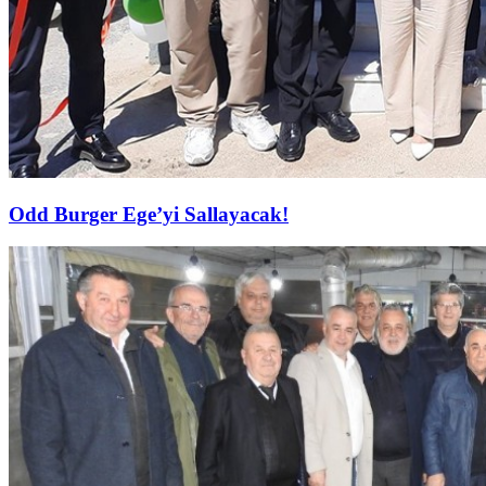
Odd Burger Ege’yi Sallayacak!