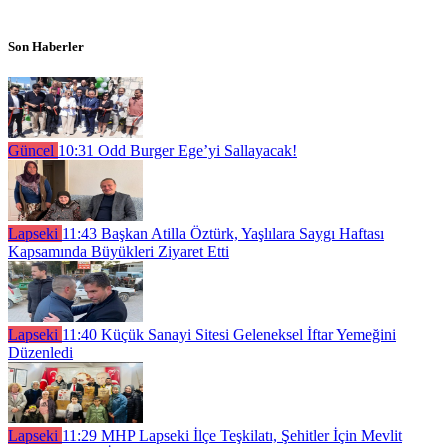
Son Haberler
Güncel
10:31
Odd Burger Ege’yi Sallayacak!
Lapseki
11:43
Başkan Atilla Öztürk, Yaşlılara Saygı Haftası
Kapsamında Büyükleri Ziyaret Etti
Lapseki
11:40
Küçük Sanayi Sitesi Geleneksel İftar Yemeğini
Düzenledi
Lapseki
11:29
MHP Lapseki İlçe Teşkilatı, Şehitler İçin Mevlit