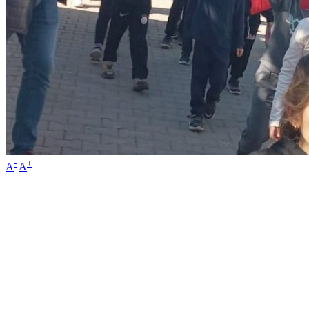
-
+
A
A