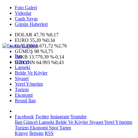
Foto Galeri
Videolar
Canlı Yayın
Günün Haberleri
DOLAR
47,70
%0,17
EURO
55,20
%0,34
G.ALTIN
6.671,72
%2,76
GÜMÜŞ
98
%3,75
İlan
IMKB
13.779,39
%-0,14
Güncel
BITCOIN
64.993
%0,43
Lapseki
Belde Ve Köyler
Siyaset
Yerel Yönetim
Turizm
Ekonomi
Resmî İlan
Facebook
Twitter
Instagram
Youtube
İlan
Güncel
Lapseki
Belde Ve Köyler
Siyaset
Yerel Yönetim
Turizm
Ekonomi
Spor
Tarım
Künye
İletişim
RSS