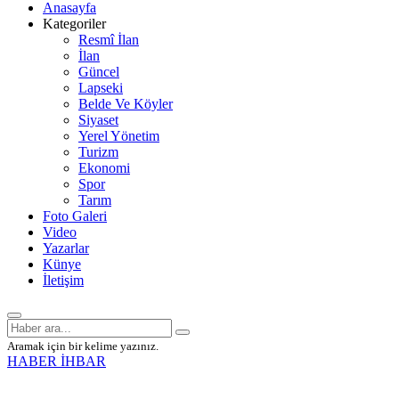
Anasayfa
Kategoriler
Resmî İlan
İlan
Güncel
Lapseki
Belde Ve Köyler
Siyaset
Yerel Yönetim
Turizm
Ekonomi
Spor
Tarım
Foto Galeri
Video
Yazarlar
Künye
İletişim
Aramak için bir kelime yazınız.
HABER İHBAR