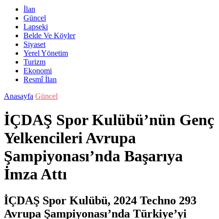
İlan
Güncel
Lapseki
Belde Ve Köyler
Siyaset
Yerel Yönetim
Turizm
Ekonomi
Resmî İlan
Anasayfa
Güncel
İÇDAŞ Spor Kulübü’nün Genç
Yelkencileri Avrupa
Şampiyonası’nda Başarıya
İmza Attı
İÇDAŞ Spor Kulübü, 2024 Techno 293
Avrupa Şampiyonası’nda Türkiye’yi