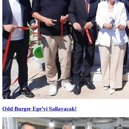
Odd Burger Ege’yi Sallayacak!