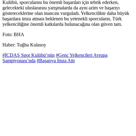
Kulübü, sporcularını bu önemli başarıları için tebrik ederken,
gelecekteki uluslararası yarışmalarda da aynı azim ve başarıyı
göstereceklerine olan inancını vurguladı. Yelkencilikte daha büyük
başarılara imza atması beklenen bu yetenekli sporcuların, Türk
yelkenciliğine önemli katkılarda bulunacağına olan güven tam.
Foto: BHA
Haber: Tuğba Kulasoy
#İÇDAŞ Spor Kulübü’nün
#Genç Yelkencileri Avrupa
Şampiyonası’nda
#Başarıya İmza Attı