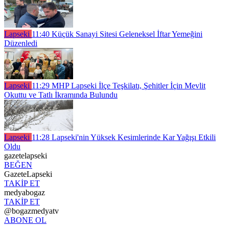
Lapseki
11:40
Küçük Sanayi Sitesi Geleneksel İftar Yemeğini
Düzenledi
Lapseki
11:29
MHP Lapseki İlçe Teşkilatı, Şehitler İçin Mevlit
Okuttu ve Tatlı İkramında Bulundu
Lapseki
11:28
Lapseki'nin Yüksek Kesimlerinde Kar Yağışı Etkili
Oldu
gazetelapseki
BEĞEN
GazeteLapseki
TAKİP ET
medyabogaz
TAKİP ET
@bogazmedyatv
ABONE OL