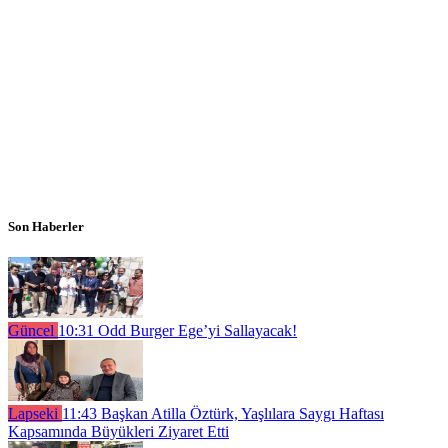
Son Haberler
Güncel
10:31
Odd Burger Ege’yi Sallayacak!
Lapseki
11:43
Başkan Atilla Öztürk, Yaşlılara Saygı Haftası
Kapsamında Büyükleri Ziyaret Etti