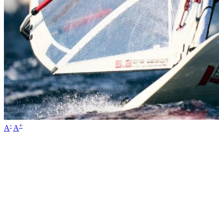
-
+
A
A