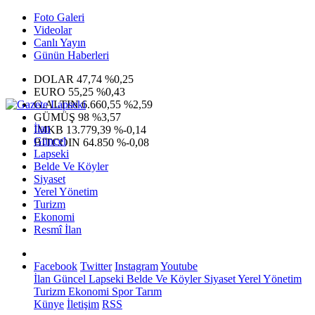
Foto Galeri
Videolar
Canlı Yayın
Günün Haberleri
DOLAR
47,74
%0,25
EURO
55,25
%0,43
G.ALTIN
6.660,55
%2,59
GÜMÜŞ
98
%3,57
İlan
IMKB
13.779,39
%-0,14
Güncel
BITCOIN
64.850
%-0,08
Lapseki
Belde Ve Köyler
Siyaset
Yerel Yönetim
Turizm
Ekonomi
Resmî İlan
Facebook
Twitter
Instagram
Youtube
İlan
Güncel
Lapseki
Belde Ve Köyler
Siyaset
Yerel Yönetim
Turizm
Ekonomi
Spor
Tarım
Künye
İletişim
RSS