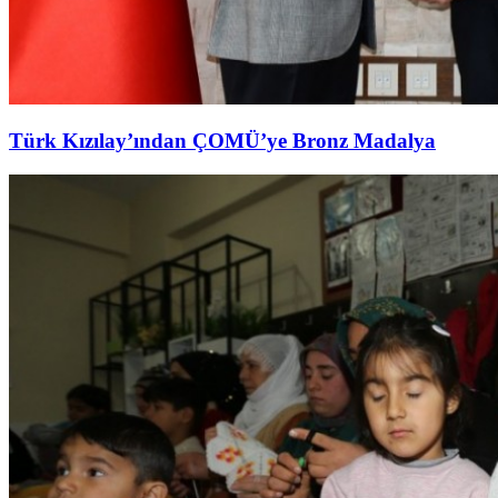
Türk Kızılay’ından ÇOMÜ’ye Bronz Madalya