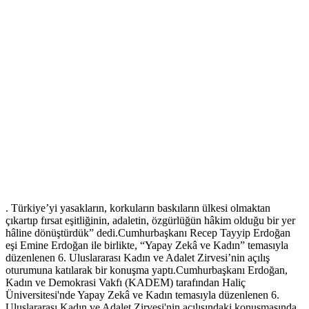
. Türkiye’yi yasakların, korkuların baskıların ülkesi olmaktan
çıkartıp fırsat eşitliğinin, adaletin, özgürlüğün hâkim olduğu bir yer
hâline dönüştürdük” dedi.Cumhurbaşkanı Recep Tayyip Erdoğan
eşi Emine Erdoğan ile birlikte, “Yapay Zekâ ve Kadın” temasıyla
düzenlenen 6. Uluslararası Kadın ve Adalet Zirvesi’nin açılış
oturumuna katılarak bir konuşma yaptı.Cumhurbaşkanı Erdoğan,
Kadın ve Demokrasi Vakfı (KADEM) tarafından Haliç
Üniversitesi'nde Yapay Zekâ ve Kadın temasıyla düzenlenen 6.
Uluslararası Kadın ve Adalet Zirvesi'nin açılışındaki konuşmasında,