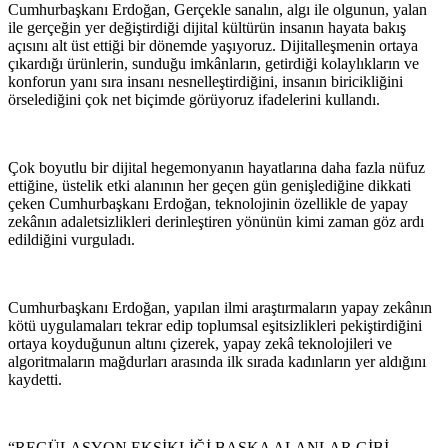
Cumhurbaşkanı Erdoğan, Gerçekle sanalın, algı ile olgunun, yalan
ile gerçeğin yer değiştirdiği dijital kültürün insanın hayata bakış
açısını alt üst ettiği bir dönemde yaşıyoruz. Dijitalleşmenin ortaya
çıkardığı ürünlerin, sunduğu imkânların, getirdiği kolaylıkların ve
konforun yanı sıra insanı nesnelleştirdiğini, insanın biricikliğini
örselediğini çok net biçimde görüyoruz ifadelerini kullandı.
Çok boyutlu bir dijital hegemonyanın hayatlarına daha fazla nüfuz
ettiğine, üstelik etki alanının her geçen gün genişlediğine dikkati
çeken Cumhurbaşkanı Erdoğan, teknolojinin özellikle de yapay
zekânın adaletsizlikleri derinleştiren yönünün kimi zaman göz ardı
edildiğini vurguladı.
Cumhurbaşkanı Erdoğan, yapılan ilmi araştırmaların yapay zekânın
kötü uygulamaları tekrar edip toplumsal eşitsizlikleri pekiştirdiğini
ortaya koyduğunun altını çizerek, yapay zekâ teknolojileri ve
algoritmaların mağdurları arasında ilk sırada kadınların yer aldığını
kaydetti.
“REGÜLASYON EKSİKLİĞİ BAŞKA ALANLAR GİBİ