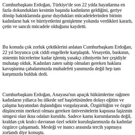
Cumhurbaşkanı Erdoğan, Türkiye'de son 22 yılda hayatlarına en
fazla dokundukları kesimin başında kadınların geldiğini, geriye
dönüp baktıklarında gurur duydukları mücadelelerinden birinin
kadınların hak ve hürriyetlerini genişletme yolunda verdikleri kararlı,
çetin ve sancılı mücadele olduğunu kaydetti.
Bu konuda çok zorluk çektiklerini anlatan Cumhurbaşkanı Erdoğan,
22 yıl boyunca çok ciddi engellerle karşılaştık. Vesayetin, baskının,
sistemin hücrelerine kadar işlemiş yasakçı zihniyetin her çeşidiyle
muhatap olduk. Kadınları zaten sahip olmaları gereken haklara
kavuşturma çabalarımızda muhalefeti yanımızda değil hep tam
karşımızda bulduk dedi.
Cumhurbaşkanı Erdoğan, Anayasa'nın apaçık hükümlerine rağmen
kadınların yıllarca bu ülkede sırf başörtüsünden dolayı eğitim ve
çalışma hayatından dışlandığını vurgulayarak, Özgürlüğün ve özgür
düşüncenin merkezi olması gereken üniversitelerin kapısına faşizmin
simgesi olan ikna odaları kuruldu. Sadece kamu kurumlarında değil,
kraldan çok kralcı davranan özel sektör kuruluşlarımızda da kadınlar
özgürce çalışamadı. Mesleği ve inancı arasında tercih yapmaya
zorlandı diye konuştu.