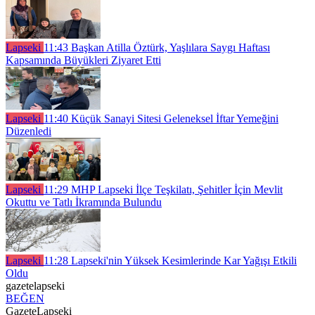
Lapseki
11:43
Başkan Atilla Öztürk, Yaşlılara Saygı Haftası
Kapsamında Büyükleri Ziyaret Etti
Lapseki
11:40
Küçük Sanayi Sitesi Geleneksel İftar Yemeğini
Düzenledi
Lapseki
11:29
MHP Lapseki İlçe Teşkilatı, Şehitler İçin Mevlit
Okuttu ve Tatlı İkramında Bulundu
Lapseki
11:28
Lapseki'nin Yüksek Kesimlerinde Kar Yağışı Etkili
Oldu
gazetelapseki
BEĞEN
GazeteLapseki