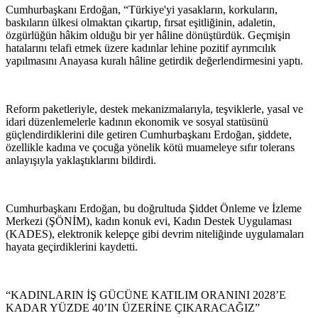
Cumhurbaşkanı Erdoğan, “Türkiye'yi yasakların, korkuların,
baskıların ülkesi olmaktan çıkartıp, fırsat eşitliğinin, adaletin,
özgürlüğün hâkim olduğu bir yer hâline dönüştürdük. Geçmişin
hatalarını telafi etmek üzere kadınlar lehine pozitif ayrımcılık
yapılmasını Anayasa kuralı hâline getirdik değerlendirmesini yaptı.
Reform paketleriyle, destek mekanizmalarıyla, teşviklerle, yasal ve
idari düzenlemelerle kadının ekonomik ve sosyal statüsünü
güçlendirdiklerini dile getiren Cumhurbaşkanı Erdoğan, şiddete,
özellikle kadına ve çocuğa yönelik kötü muameleye sıfır tolerans
anlayışıyla yaklaştıklarını bildirdi.
Cumhurbaşkanı Erdoğan, bu doğrultuda Şiddet Önleme ve İzleme
Merkezi (ŞÖNİM), kadın konuk evi, Kadın Destek Uygulaması
(KADES), elektronik kelepçe gibi devrim niteliğinde uygulamaları
hayata geçirdiklerini kaydetti.
“KADINLARIN İŞ GÜCÜNE KATILIM ORANINI 2028’E
KADAR YÜZDE 40’IN ÜZERİNE ÇIKARACAĞIZ”