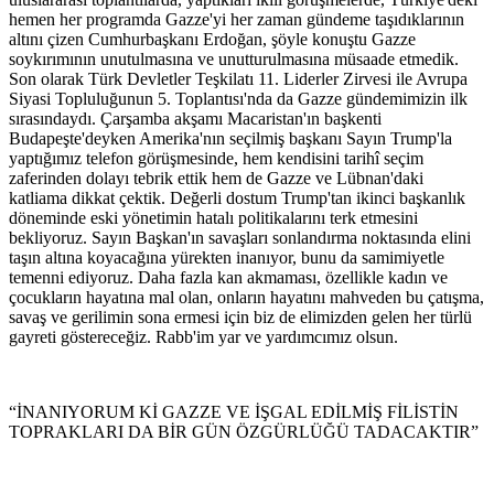
hemen her programda Gazze'yi her zaman gündeme taşıdıklarının
altını çizen Cumhurbaşkanı Erdoğan, şöyle konuştu Gazze
soykırımının unutulmasına ve unutturulmasına müsaade etmedik.
Son olarak Türk Devletler Teşkilatı 11. Liderler Zirvesi ile Avrupa
Siyasi Topluluğunun 5. Toplantısı'nda da Gazze gündemimizin ilk
sırasındaydı. Çarşamba akşamı Macaristan'ın başkenti
Budapeşte'deyken Amerika'nın seçilmiş başkanı Sayın Trump'la
yaptığımız telefon görüşmesinde, hem kendisini tarihî seçim
zaferinden dolayı tebrik ettik hem de Gazze ve Lübnan'daki
katliama dikkat çektik. Değerli dostum Trump'tan ikinci başkanlık
döneminde eski yönetimin hatalı politikalarını terk etmesini
bekliyoruz. Sayın Başkan'ın savaşları sonlandırma noktasında elini
taşın altına koyacağına yürekten inanıyor, bunu da samimiyetle
temenni ediyoruz. Daha fazla kan akmaması, özellikle kadın ve
çocukların hayatına mal olan, onların hayatını mahveden bu çatışma,
savaş ve gerilimin sona ermesi için biz de elimizden gelen her türlü
gayreti göstereceğiz. Rabb'im yar ve yardımcımız olsun.
“İNANIYORUM Kİ GAZZE VE İŞGAL EDİLMİŞ FİLİSTİN
TOPRAKLARI DA BİR GÜN ÖZGÜRLÜĞÜ TADACAKTIR”