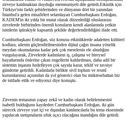
zirveye katılmaktan duyduğu memnuniyeti dile getirdi.Etkinlik için
Türkiye'nin farklı şehirlerinden ve dünyanın dört bir yanından
İstanbul'a gelen misafirleri selamlayan Cumhurbaşkanı Erdoğan,
KADEM'in iki yılda bir mutat olarak düzenlediği uluslararası
zirvelerde birbirinden önemli konuların kendi alanlarında yetkin
isimlerin iştirakiyle kapsamlı şekilde değerlendirildiğini ifade etti.
Cumhurbaşkanı Erdoğan, söz konusu etkinliklerde adaletten kültürel
kodlara, ailenin güçlendirilmesinden dijital çağın insana yönelik
meydan okumalarına kadar pek çok meselenin ele alındığını
vurgulayarak, Zirvelerde kadınların iş, çalışma ve bireysel
hayatlarında önlerine çıkan engellerin kaldırılması, daha adil bir
sistemin inşasını hedefleyen çok sayıda karar, teklif ve tavsiye
gündeme getirildi. Kadınlarla birlikte sivil toplum ve resmî
kurumlarımız açısından da yol gösterici olan bu müktesebattan biz
de istifade ettik ve ediyoruz diye konuştu.
Zirvenin temasının yapay zekâ ve kadın olarak belirlenmesini
isabetli bulduğunu kaydeden Cumhurbaşkanı Erdoğan, iki gün
sürecek zirveye yurt içi ve dışından katılımcılarla bu tema ekseninde
yapılacak tartışmaların ufuk açıcı olacağına inandığını dile getirdi.