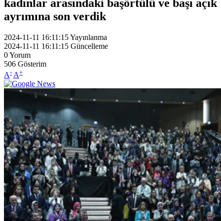
kadınlar arasındaki başörtülü ve başı açık
ayrımına son verdik
2024-11-11 16:11:15
Yayınlanma
2024-11-11 16:11:15
Güncelleme
0
Yorum
506
Gösterim
-
+
A
A