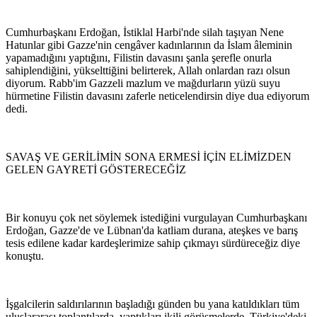
Cumhurbaşkanı Erdoğan, İstiklal Harbi'nde silah taşıyan Nene
Hatunlar gibi Gazze'nin cengâver kadınlarının da İslam âleminin
yapamadığını yaptığını, Filistin davasını şanla şerefle onurla
sahiplendiğini, yükselttiğini belirterek, Allah onlardan razı olsun
diyorum. Rabb'im Gazzeli mazlum ve mağdurların yüzü suyu
hürmetine Filistin davasını zaferle neticelendirsin diye dua ediyorum
dedi.
SAVAŞ VE GERİLİMİN SONA ERMESİ İÇİN ELİMİZDEN
GELEN GAYRETİ GÖSTERECEĞİZ
Bir konuyu çok net söylemek istediğini vurgulayan Cumhurbaşkanı
Erdoğan, Gazze'de ve Lübnan'da katliam durana, ateşkes ve barış
tesis edilene kadar kardeşlerimize sahip çıkmayı sürdüreceğiz diye
konuştu.
İşgalcilerin saldırılarının başladığı günden bu yana katıldıkları tüm
uluslararası toplantılarda, yaptıkları ikili görüşmelerde, Türkiye'deki