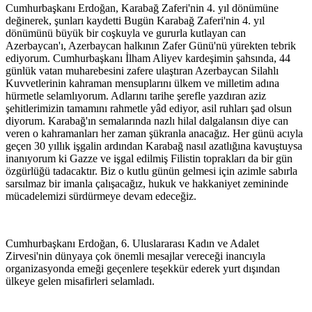
Cumhurbaşkanı Erdoğan, Karabağ Zaferi'nin 4. yıl dönümüne
değinerek, şunları kaydetti Bugün Karabağ Zaferi'nin 4. yıl
dönümünü büyük bir coşkuyla ve gururla kutlayan can
Azerbaycan'ı, Azerbaycan halkının Zafer Günü'nü yürekten tebrik
ediyorum. Cumhurbaşkanı İlham Aliyev kardeşimin şahsında, 44
günlük vatan muharebesini zafere ulaştıran Azerbaycan Silahlı
Kuvvetlerinin kahraman mensuplarını ülkem ve milletim adına
hürmetle selamlıyorum. Adlarını tarihe şerefle yazdıran aziz
şehitlerimizin tamamını rahmetle yâd ediyor, asil ruhları şad olsun
diyorum. Karabağ'ın semalarında nazlı hilal dalgalansın diye can
veren o kahramanları her zaman şükranla anacağız. Her günü acıyla
geçen 30 yıllık işgalin ardından Karabağ nasıl azatlığına kavuştuysa
inanıyorum ki Gazze ve işgal edilmiş Filistin toprakları da bir gün
özgürlüğü tadacaktır. Biz o kutlu günün gelmesi için azimle sabırla
sarsılmaz bir imanla çalışacağız, hukuk ve hakkaniyet zemininde
mücadelemizi sürdürmeye devam edeceğiz.
Cumhurbaşkanı Erdoğan, 6. Uluslararası Kadın ve Adalet
Zirvesi'nin dünyaya çok önemli mesajlar vereceği inancıyla
organizasyonda emeği geçenlere teşekkür ederek yurt dışından
ülkeye gelen misafirleri selamladı.