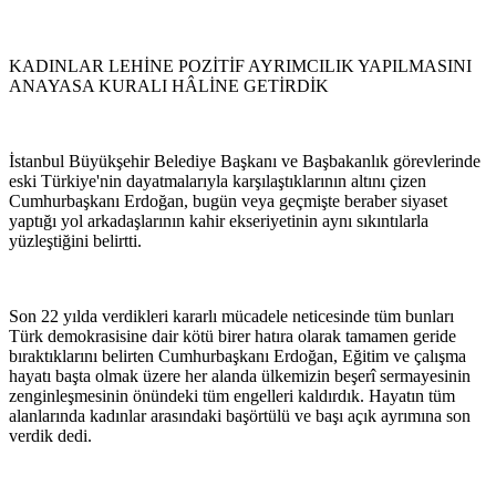
KADINLAR LEHİNE POZİTİF AYRIMCILIK YAPILMASINI
ANAYASA KURALI HÂLİNE GETİRDİK
İstanbul Büyükşehir Belediye Başkanı ve Başbakanlık görevlerinde
eski Türkiye'nin dayatmalarıyla karşılaştıklarının altını çizen
Cumhurbaşkanı Erdoğan, bugün veya geçmişte beraber siyaset
yaptığı yol arkadaşlarının kahir ekseriyetinin aynı sıkıntılarla
yüzleştiğini belirtti.
Son 22 yılda verdikleri kararlı mücadele neticesinde tüm bunları
Türk demokrasisine dair kötü birer hatıra olarak tamamen geride
bıraktıklarını belirten Cumhurbaşkanı Erdoğan, Eğitim ve çalışma
hayatı başta olmak üzere her alanda ülkemizin beşerî sermayesinin
zenginleşmesinin önündeki tüm engelleri kaldırdık. Hayatın tüm
alanlarında kadınlar arasındaki başörtülü ve başı açık ayrımına son
verdik dedi.