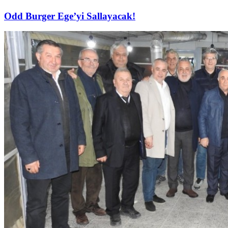
Odd Burger Ege’yi Sallayacak!