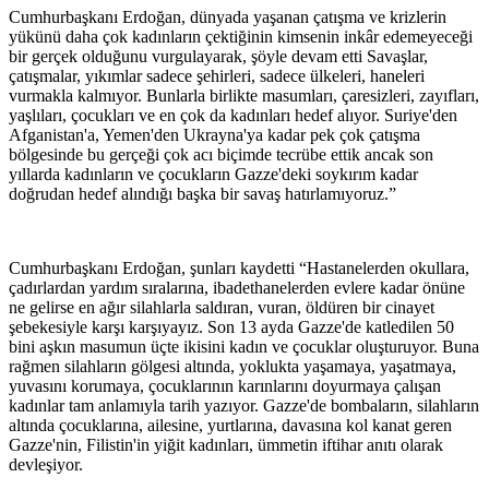
Cumhurbaşkanı Erdoğan, dünyada yaşanan çatışma ve krizlerin
yükünü daha çok kadınların çektiğinin kimsenin inkâr edemeyeceği
bir gerçek olduğunu vurgulayarak, şöyle devam etti Savaşlar,
çatışmalar, yıkımlar sadece şehirleri, sadece ülkeleri, haneleri
vurmakla kalmıyor. Bunlarla birlikte masumları, çaresizleri, zayıfları,
yaşlıları, çocukları ve en çok da kadınları hedef alıyor. Suriye'den
Afganistan'a, Yemen'den Ukrayna'ya kadar pek çok çatışma
bölgesinde bu gerçeği çok acı biçimde tecrübe ettik ancak son
yıllarda kadınların ve çocukların Gazze'deki soykırım kadar
doğrudan hedef alındığı başka bir savaş hatırlamıyoruz.”
Cumhurbaşkanı Erdoğan, şunları kaydetti “Hastanelerden okullara,
çadırlardan yardım sıralarına, ibadethanelerden evlere kadar önüne
ne gelirse en ağır silahlarla saldıran, vuran, öldüren bir cinayet
şebekesiyle karşı karşıyayız. Son 13 ayda Gazze'de katledilen 50
bini aşkın masumun üçte ikisini kadın ve çocuklar oluşturuyor. Buna
rağmen silahların gölgesi altında, yoklukta yaşamaya, yaşatmaya,
yuvasını korumaya, çocuklarının karınlarını doyurmaya çalışan
kadınlar tam anlamıyla tarih yazıyor. Gazze'de bombaların, silahların
altında çocuklarına, ailesine, yurtlarına, davasına kol kanat geren
Gazze'nin, Filistin'in yiğit kadınları, ümmetin iftihar anıtı olarak
devleşiyor.