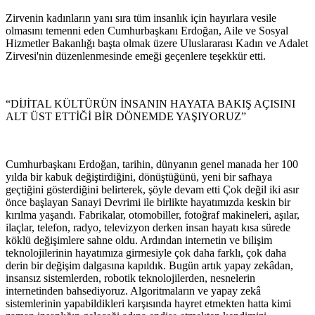
Zirvenin kadınların yanı sıra tüm insanlık için hayırlara vesile
olmasını temenni eden Cumhurbaşkanı Erdoğan, Aile ve Sosyal
Hizmetler Bakanlığı başta olmak üzere Uluslararası Kadın ve Adalet
Zirvesi'nin düzenlenmesinde emeği geçenlere teşekkür etti.
“DİJİTAL KÜLTÜRÜN İNSANIN HAYATA BAKIŞ AÇISINI
ALT ÜST ETTİĞİ BİR DÖNEMDE YAŞIYORUZ”
Cumhurbaşkanı Erdoğan, tarihin, dünyanın genel manada her 100
yılda bir kabuk değiştirdiğini, dönüştüğünü, yeni bir safhaya
geçtiğini gösterdiğini belirterek, şöyle devam etti Çok değil iki asır
önce başlayan Sanayi Devrimi ile birlikte hayatımızda keskin bir
kırılma yaşandı. Fabrikalar, otomobiller, fotoğraf makineleri, aşılar,
ilaçlar, telefon, radyo, televizyon derken insan hayatı kısa sürede
köklü değişimlere sahne oldu. Ardından internetin ve bilişim
teknolojilerinin hayatımıza girmesiyle çok daha farklı, çok daha
derin bir değişim dalgasına kapıldık. Bugün artık yapay zekâdan,
insansız sistemlerden, robotik teknolojilerden, nesnelerin
internetinden bahsediyoruz. Algoritmaların ve yapay zekâ
sistemlerinin yapabildikleri karşısında hayret etmekten hatta kimi