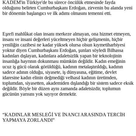
KADEM'in Türkiye'de bu sürece öncülük etmesinde fayda
olduğunu belirten Cumhurbaşkanı Erdoğan, zirvenin bu alanda yeni
bir dönemin başlangıcı ve ilk adımı olmasını temenni etti.
Eşrefi mahlûkat olan insanı merkeze almayan, ona hizmet etmeyen,
insanı ve insani değerleri yüceltmeyen hiçbir gelişmenin, hiçbir
yeniliğin cazibesi ne kadar yüksek olursa olsun kıymetiharbiyesi
yoktur diyen Cumhurbaşkanı Erdoğan, şunları söyledi Bilhassa
kadınları dışlayan, kadınlara adaletsizlik yapan bir teknolojinin
insanlığa hayrının dokunması mümkün değildir. Kadın emeğinin
ucuz iş gücü olarak görüldüğü, kadının metalaştırıldığı, kadının
sadece adının olduğu, siyasete, iş dünyasına, eğitime, devlet
idaresine kadın elinin değmediği velhasıl kadının üretimden,
toplumdan, siyasetten, akademiden dışlandığı bir sistem sadece eksik
değildir. Böyle bir düzen aynı zamanda adaletsizdir, toplumun
gücünün yarısını yok sayıyor demektir.
“KADINLAR MESLEĞİ VE İNANCI ARASINDA TERCİH
YAPMAYA ZORLANDI”