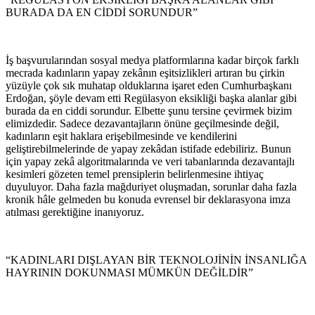
BURADA DA EN CİDDİ SORUNDUR”
İş başvurularından sosyal medya platformlarına kadar birçok farklı
mecrada kadınların yapay zekânın eşitsizlikleri artıran bu çirkin
yüzüyle çok sık muhatap olduklarına işaret eden Cumhurbaşkanı
Erdoğan, şöyle devam etti Regülasyon eksikliği başka alanlar gibi
burada da en ciddi sorundur. Elbette şunu tersine çevirmek bizim
elimizdedir. Sadece dezavantajların önüne geçilmesinde değil,
kadınların eşit haklara erişebilmesinde ve kendilerini
geliştirebilmelerinde de yapay zekâdan istifade edebiliriz. Bunun
için yapay zekâ algoritmalarında ve veri tabanlarında dezavantajlı
kesimleri gözeten temel prensiplerin belirlenmesine ihtiyaç
duyuluyor. Daha fazla mağduriyet oluşmadan, sorunlar daha fazla
kronik hâle gelmeden bu konuda evrensel bir deklarasyona imza
atılması gerektiğine inanıyoruz.
“KADINLARI DIŞLAYAN BİR TEKNOLOJİNİN İNSANLIĞA
HAYRININ DOKUNMASI MÜMKÜN DEĞİLDİR”