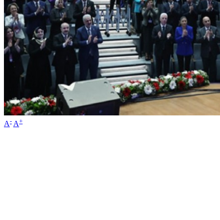
-
+
A
A