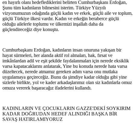
en hayırlı olanı hedeflediklerini belirten Cumhurbaşkanı Erdoğan,
Şunu tüm kadınların bilmesini isterim. Türkiye Yüzyılı
vizyonumuzun odağında güçlü kadın ve erkek, güçlü aile ve toplum,
güçlü Türkiye ilkesi vardır. Kadın ve erkeğin beraberce güçlü
olduğu ailelerle toplumu ve ülkemizi inşallah daha da
güçlendireceğiz diye konuştu.
Cumhurbaşkanı Erdoğan, kadınların insan onuruna yakışan bir
hayat sürmeleri, her alanda aktif rol almaları, hak, fırsat ve
imkânlardan adil ve eşit şekilde faydalanmaları için nerede eksiklik
varsa kapatacaklarını anlatarak, Yine bu konuda nerede hata varsa
düzeltecek, nerede atmamız gereken adım varsa onu mutlaka
uygulamaya geçireceğiz. Bunu da şimdiye kadar olduğu gibi yine
sizlerle birlikte, yol ve kader arkadaşlarımız olan siz kadınlarla omuz
omuza vererek başaracağız ifadelerini kullandı.
KADINLARIN VE ÇOCUKLARIN GAZZE'DEKİ SOYKIRIM
KADAR DOĞRUDAN HEDEF ALINDIĞI BAŞKA BİR
SAVAŞ HATIRLAMIYORUZ