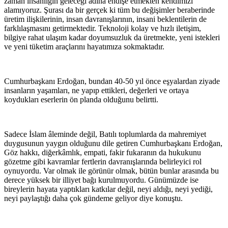
zaman insanlığın geleceği adına endişe etmekten kendimizi
alamıyoruz. Şurası da bir gerçek ki tüm bu değişimler beraberinde
üretim ilişkilerinin, insan davranışlarının, insani beklentilerin de
farklılaşmasını getirmektedir. Teknoloji kolay ve hızlı iletişim,
bilgiye rahat ulaşım kadar doyumsuzluk da üretmekte, yeni istekleri
ve yeni tüketim araçlarını hayatımıza sokmaktadır.
Cumhurbaşkanı Erdoğan, bundan 40-50 yıl önce eşyalardan ziyade
insanların yaşamları, ne yapıp ettikleri, değerleri ve ortaya
koydukları eserlerin ön planda olduğunu belirtti.
Sadece İslam âleminde değil, Batılı toplumlarda da mahremiyet
duygusunun yaygın olduğunu dile getiren Cumhurbaşkanı Erdoğan,
Göz hakkı, diğerkâmlık, empati, fakir fukaranın da hukukunu
gözetme gibi kavramlar fertlerin davranışlarında belirleyici rol
oynuyordu. Var olmak ile görünür olmak, bütün bunlar arasında bu
derece yüksek bir illiyet bağı kurulmuyordu. Günümüzde ise
bireylerin hayata yaptıkları katkılar değil, neyi aldığı, neyi yediği,
neyi paylaştığı daha çok gündeme geliyor diye konuştu.