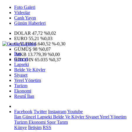
Foto Galeri
Videolar
Canlı Yayın
Günün Haberleri
DOLAR
47,72
%0,02
EURO
55,21
%0,03
G.ALTIN
6.640,52
%-0,30
GÜMÜŞ
98
%0,07
İlan
IMKB
13.779,39
%0,00
Güncel
BITCOIN
65.035
%0,37
Lapseki
Belde Ve Köyler
Siyaset
Yerel Yönetim
Turizm
Ekonomi
Resmî İlan
Facebook
Twitter
Instagram
Youtube
İlan
Güncel
Lapseki
Belde Ve Köyler
Siyaset
Yerel Yönetim
Turizm
Ekonomi
Spor
Tarım
Künye
İletişim
RSS