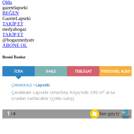
Oldu
gazetelapseki
BEĞEN
GazeteLapseki
TAKİP ET
medyabogaz
TAKİP ET
@bogazmedyatv
ABONE OL
Resmî İlanlar