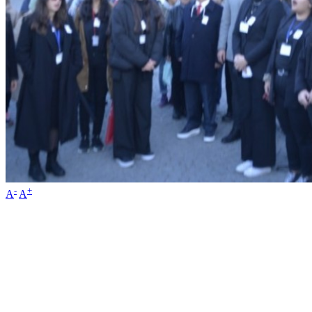
-
+
A
A