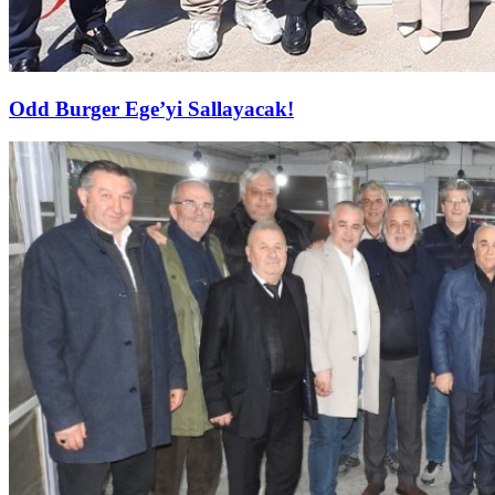
Odd Burger Ege’yi Sallayacak!