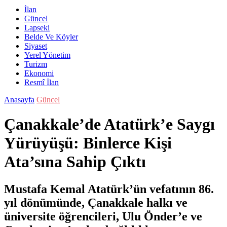
İlan
Güncel
Lapseki
Belde Ve Köyler
Siyaset
Yerel Yönetim
Turizm
Ekonomi
Resmî İlan
Anasayfa
Güncel
Çanakkale’de Atatürk’e Saygı
Yürüyüşü: Binlerce Kişi
Ata’sına Sahip Çıktı
Mustafa Kemal Atatürk’ün vefatının 86.
yıl dönümünde, Çanakkale halkı ve
üniversite öğrencileri, Ulu Önder’e ve