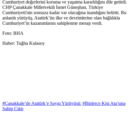
Cumhuriyet değerlerini koruma ve yaşatma kararlılığını dile getirdi.
CHP Çanakkale Milletvekili İsmet Güneşhan, Türkiye
Cumhuriyeti'nin sonsuza kadar var olacağına inandığını belirtti. Bu
anlamlı yürüyüş, Atatürk’ün ilke ve devrimlerine olan bağlılıkla
Cumhuriyet’in kazanımlarını sahiplenme mesajı verdi.
Foto: BHA
Haber: Tuğba Kulasoy
#Çanakkale’de Atatürk’e Saygı Yürüyüşü:
#Binlerce Kişi Ata’sına
Sahip Çıktı