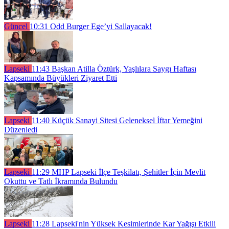
Güncel
10:31
Odd Burger Ege’yi Sallayacak!
Lapseki
11:43
Başkan Atilla Öztürk, Yaşlılara Saygı Haftası
Kapsamında Büyükleri Ziyaret Etti
Lapseki
11:40
Küçük Sanayi Sitesi Geleneksel İftar Yemeğini
Düzenledi
Lapseki
11:29
MHP Lapseki İlçe Teşkilatı, Şehitler İçin Mevlit
Okuttu ve Tatlı İkramında Bulundu
Lapseki
11:28
Lapseki'nin Yüksek Kesimlerinde Kar Yağışı Etkili