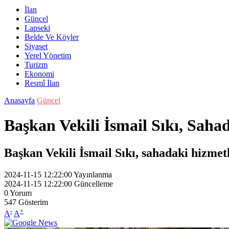
İlan
Güncel
Lapseki
Belde Ve Köyler
Siyaset
Yerel Yönetim
Turizm
Ekonomi
Resmî İlan
Anasayfa
Güncel
Başkan Vekili İsmail Sıkı, Saha
Başkan Vekili İsmail Sıkı, sahadaki hizmet
2024-11-15 12:22:00
Yayınlanma
2024-11-15 12:22:00
Güncelleme
0
Yorum
547
Gösterim
-
+
A
A