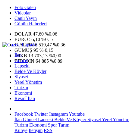
Foto Galeri
Videolar
Canlı Yayın
Günün Haberleri
DOLAR
47,60
%0,06
EURO
55,10
%0,17
G.ALTIN
6.519,47
%0,36
GÜMÜŞ
95
%-0,15
İlan
IMKB
13.703,13
%0,00
Güncel
BITCOIN
64.885
%0,89
Lapseki
Belde Ve Köyler
Siyaset
Yerel Yönetim
Turizm
Ekonomi
Resmî İlan
Facebook
Twitter
Instagram
Youtube
İlan
Güncel
Lapseki
Belde Ve Köyler
Siyaset
Yerel Yönetim
Turizm
Ekonomi
Spor
Tarım
Künye
İletişim
RSS