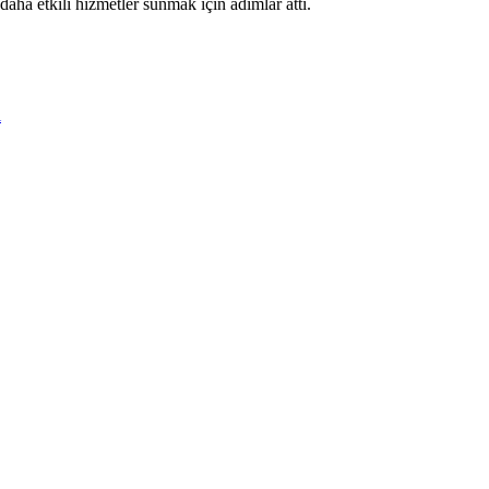
daha etkili hizmetler sunmak için adımlar attı.
i