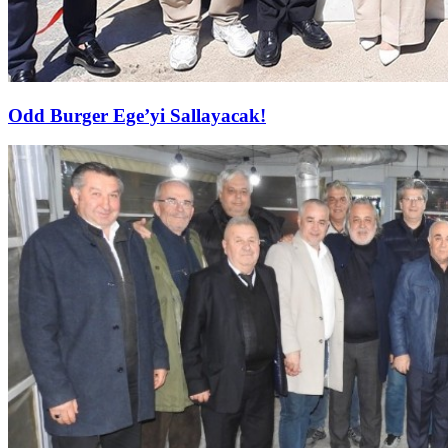
Odd Burger Ege’yi Sallayacak!