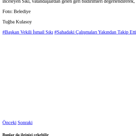
inceleyen Sıkı, vatandaşlardan gelen geri bildirimleri değerlendirerek, 
Foto: Belediye
Tuğba Kulasoy
#Başkan Vekili İsmail Sıkı
#Sahadaki Çalışmaları Yakından Takip Ett
Önceki
Sonraki
Bunlar da ilginizi çekebilir