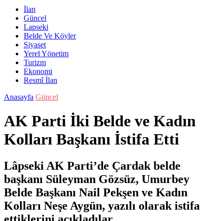
İlan
Güncel
Lapseki
Belde Ve Köyler
Siyaset
Yerel Yönetim
Turizm
Ekonomi
Resmî İlan
Anasayfa
Güncel
AK Parti İki Belde ve Kadın
Kolları Başkanı İstifa Etti
Lâpseki AK Parti’de Çardak belde
başkanı Süleyman Gözsüz, Umurbey
Belde Başkanı Nail Pekşen ve Kadın
Kolları Neşe Aygün, yazılı olarak istifa
ettiklerini açıkladılar.