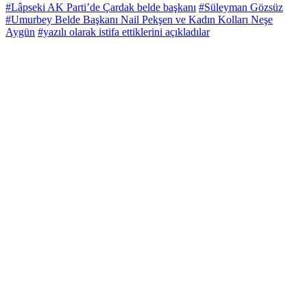
#Lâpseki AK Parti’de Çardak belde başkanı
#Süleyman Gözsüz
#Umurbey Belde Başkanı Nail Pekşen ve Kadın Kolları Neşe
Aygün
#yazılı olarak istifa ettiklerini açıkladılar