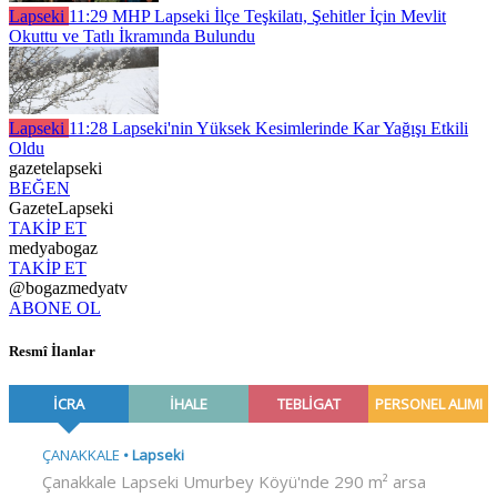
Lapseki
11:29
MHP Lapseki İlçe Teşkilatı, Şehitler İçin Mevlit
Okuttu ve Tatlı İkramında Bulundu
Lapseki
11:28
Lapseki'nin Yüksek Kesimlerinde Kar Yağışı Etkili
Oldu
gazetelapseki
BEĞEN
GazeteLapseki
TAKİP ET
medyabogaz
TAKİP ET
@bogazmedyatv
ABONE OL
Resmî İlanlar