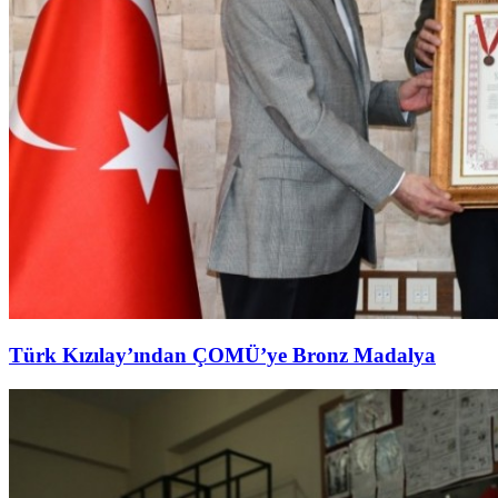
Türk Kızılay’ından ÇOMÜ’ye Bronz Madalya