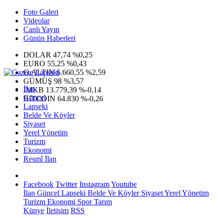
Foto Galeri
Videolar
Canlı Yayın
Günün Haberleri
DOLAR
47,74
%0,25
EURO
55,25
%0,43
G.ALTIN
6.660,55
%2,59
GÜMÜŞ
98
%3,57
İlan
IMKB
13.779,39
%-0,14
Güncel
BITCOIN
64.830
%-0,26
Lapseki
Belde Ve Köyler
Siyaset
Yerel Yönetim
Turizm
Ekonomi
Resmî İlan
Facebook
Twitter
Instagram
Youtube
İlan
Güncel
Lapseki
Belde Ve Köyler
Siyaset
Yerel Yönetim
Turizm
Ekonomi
Spor
Tarım
Künye
İletişim
RSS