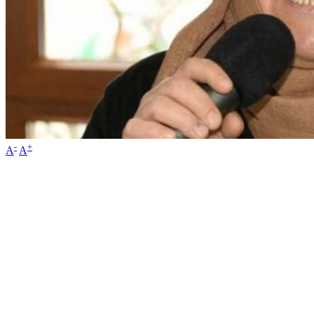
-
+
A
A