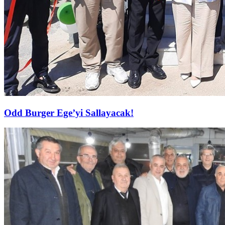
Odd Burger Ege’yi Sallayacak!