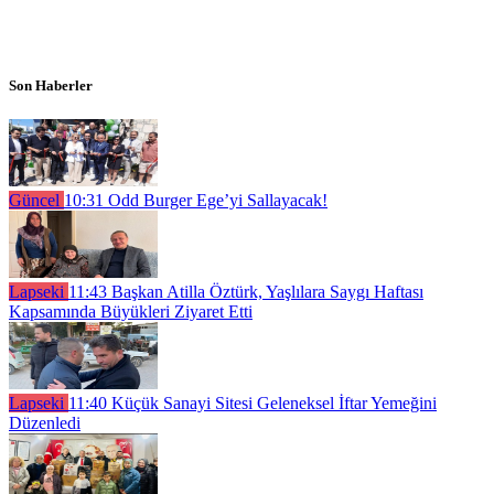
Son Haberler
Güncel
10:31
Odd Burger Ege’yi Sallayacak!
Lapseki
11:43
Başkan Atilla Öztürk, Yaşlılara Saygı Haftası
Kapsamında Büyükleri Ziyaret Etti
Lapseki
11:40
Küçük Sanayi Sitesi Geleneksel İftar Yemeğini
Düzenledi