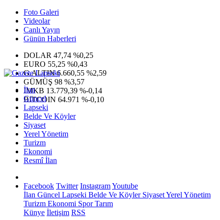
Foto Galeri
Videolar
Canlı Yayın
Günün Haberleri
DOLAR
47,74
%0,25
EURO
55,25
%0,43
G.ALTIN
6.660,55
%2,59
GÜMÜŞ
98
%3,57
İlan
IMKB
13.779,39
%-0,14
Güncel
BITCOIN
64.971
%-0,10
Lapseki
Belde Ve Köyler
Siyaset
Yerel Yönetim
Turizm
Ekonomi
Resmî İlan
Facebook
Twitter
Instagram
Youtube
İlan
Güncel
Lapseki
Belde Ve Köyler
Siyaset
Yerel Yönetim
Turizm
Ekonomi
Spor
Tarım
Künye
İletişim
RSS