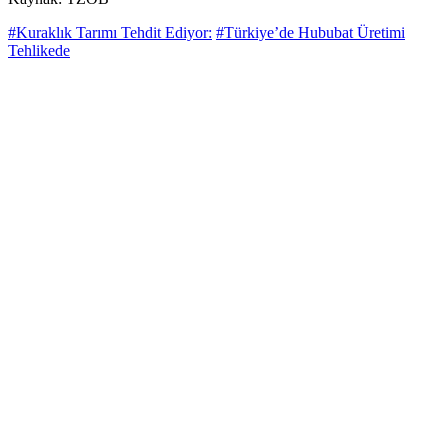
#Kuraklık Tarımı Tehdit Ediyor:
#Türkiye’de Hububat Üretimi
Tehlikede