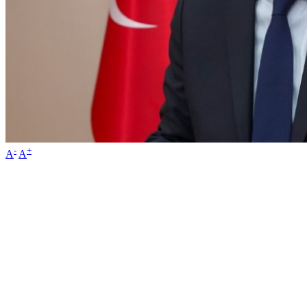
-
+
A
A