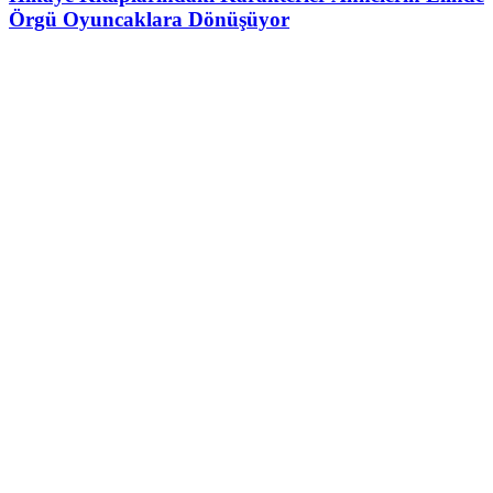
Örgü Oyuncaklara Dönüşüyor