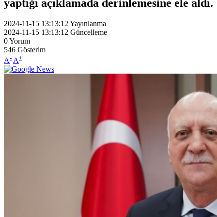
yaptığı açıklamada derinlemesine ele aldı.
2024-11-15 13:13:12
Yayınlanma
2024-11-15 13:13:12
Güncelleme
0
Yorum
546
Gösterim
-
+
A
A