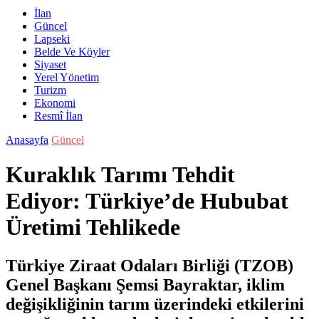
İlan
Güncel
Lapseki
Belde Ve Köyler
Siyaset
Yerel Yönetim
Turizm
Ekonomi
Resmî İlan
Anasayfa
Güncel
Kuraklık Tarımı Tehdit
Ediyor: Türkiye’de Hububat
Üretimi Tehlikede
Türkiye Ziraat Odaları Birliği (TZOB)
Genel Başkanı Şemsi Bayraktar, iklim
değişikliğinin tarım üzerindeki etkilerini