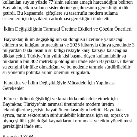
kullanılan suyun yüzde 77’sinin sulama amaçlı harcandığını belirten
Bayraktar, etkin sulama sistemlerine geçilmesinin gerekliliğini dile
getirdi. Bu kapsamda, çiftçilere su tasarruflu modern sulama
sistemleri için teşviklerin artırılması gerektiğini ifade etti.
İklim Değişikliğinin Tarımsal Üretime Etkileri ve Çözüm Önerileri
Bayraktar, iklim değişikliğinin su döngüsü üzerinde yaratacağı
etkilerin su kıtlığını artıracağına ve 2025 itibarıyla dünya genelinde 3
milyardan fazla insanın su kıtlığı riskiyle karşı karşıya kalacağına
dikkat çekti. Türkiye’nin yıllık kişi başına düşen kullanılabilir su
miktarının bin 302 metreküp olduğunu ifade eden Bayraktar, ülkenin
su zengini bir ülke olmadığını ve bu nedenle tarımda sürdürülebilir
su yönetimi politikalarının önemini vurguladı.
Kuraklık ve İklim Değişikliğiyle Mücadele İçin Yapılması
Gerekenler
Küresel iklim değişikliği ve kuraklıkla mücadele etmek için
Bayraktar, Türkiye’nin tarımsal üretiminde modern üretim
teknolojilerine geçişin hayati önem taşıdığını belirtti. Bayraktar
ayrıca, tarım sektörünün sürdürülebilir kılınması için su, toprak ve
biyoçeşitlilik gibi doğal kaynakların korunması ve etkin yönetilmesi
gerektiğini ifade etti.
Kaynak: TZOB