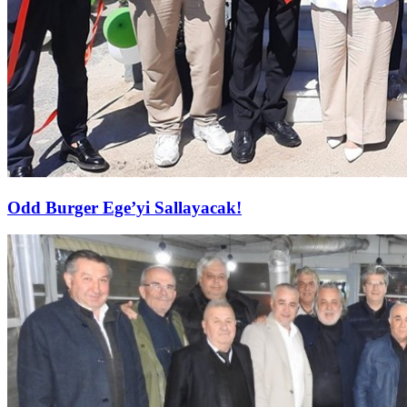
Odd Burger Ege’yi Sallayacak!