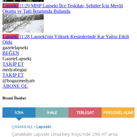
Lapseki
11:29
MHP Lapseki İlçe Teşkilatı, Şehitler İçin Mevlit
Okuttu ve Tatlı İkramında Bulundu
Lapseki
11:28
Lapseki'nin Yüksek Kesimlerinde Kar Yağışı Etkili
Oldu
gazetelapseki
BEĞEN
GazeteLapseki
TAKİP ET
medyabogaz
TAKİP ET
@bogazmedyatv
ABONE OL
Resmî İlanlar