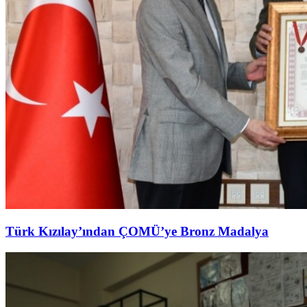
Türk Kızılay’ından ÇOMÜ’ye Bronz Madalya