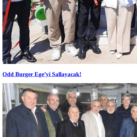
Odd Burger Ege’yi Sallayacak!