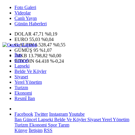
Foto Galeri
Videolar
Canlı Yayın
Günün Haberleri
DOLAR
47,71
%0,19
EURO
55,03
%0,04
G.ALTIN
6.528,47
%0,55
GÜMÜŞ
95
%1,07
İlan
IMKB
13.798,82
%0,00
Güncel
BITCOIN
64.418
%-0,24
Lapseki
Belde Ve Köyler
Siyaset
Yerel Yönetim
Turizm
Ekonomi
Resmî İlan
Facebook
Twitter
Instagram
Youtube
İlan
Güncel
Lapseki
Belde Ve Köyler
Siyaset
Yerel Yönetim
Turizm
Ekonomi
Spor
Tarım
Künye
İletişim
RSS