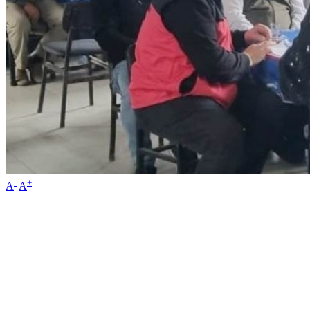
-
+
A
A