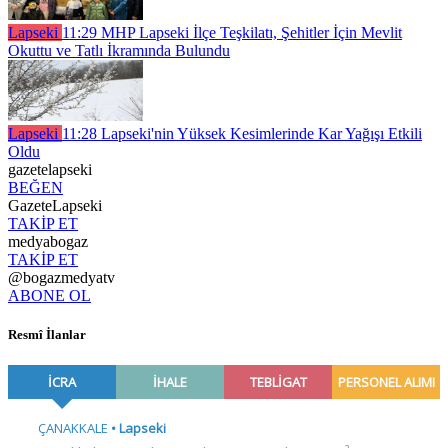
Lapseki
11:29
MHP Lapseki İlçe Teşkilatı, Şehitler İçin Mevlit
Okuttu ve Tatlı İkramında Bulundu
Lapseki
11:28
Lapseki'nin Yüksek Kesimlerinde Kar Yağışı Etkili
Oldu
gazetelapseki
BEĞEN
GazeteLapseki
TAKİP ET
medyabogaz
TAKİP ET
@bogazmedyatv
ABONE OL
Resmî İlanlar