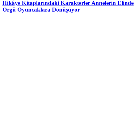
Hikâye Kitaplarındaki Karakterler Annelerin Elinde
Örgü Oyuncaklara Dönüşüyor